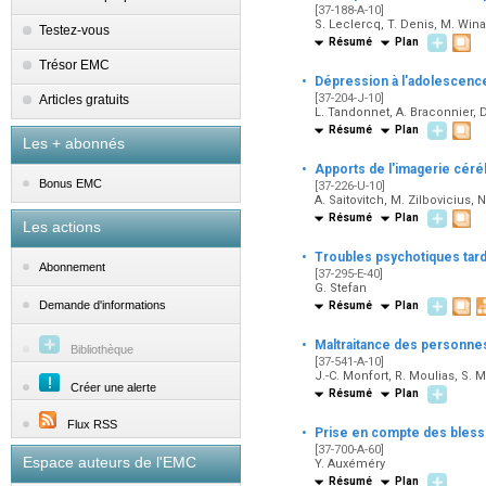
[37-188-A-10]
S. Leclercq, T. Denis, M. Wina
Testez-vous
Résumé
Plan
Trésor EMC
·
Dépression à l'adolescenc
[37-204-J-10]
Articles gratuits
L. Tandonnet, A. Braconnier, D
Résumé
Plan
Les + abonnés
·
Apports de l'imagerie céré
Bonus EMC
[37-226-U-10]
A. Saitovitch, M. Zilbovicius, 
Résumé
Plan
Les actions
·
Troubles psychotiques tard
Abonnement
[37-295-E-40]
G. Stefan
Demande d'informations
Résumé
Plan
·
Maltraitance des personne
Bibliothèque
[37-541-A-10]
J.-C. Monfort, R. Moulias, S. 
Créer une alerte
Résumé
Plan
Flux RSS
·
Prise en compte des bless
[37-700-A-60]
Espace auteurs de l'EMC
Y. Auxéméry
Résumé
Plan