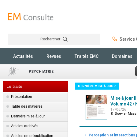
Rechercher
Service C
Rechercher
Actualités
Revues
Traités EMC
Domaines
PSYCHIATRIE
Le traité
DERNIÈRE MISE À JOUR
Présentation
Mise à jour I
Volume 42 / N
Table des matières
17/06/26
© Elsevier Mas
Dernière mise à jour
Articles archivés
·
Perception et interactions 
Articles en prépublication