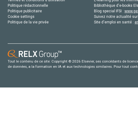
Termes et conditions d'utilisation
E-learning pour les infirmi
Politique rédactionnelle
Bibliothèque d'e-books Els
Politique publicitaire
Blog special IFSI :
www.gen
Cookie settings
Suivez notre actualité sur
Politique de la vie privée
Site d'emploi en santé :
e
Tout le contenu de ce site: Copyright © 2026 Elsevier, ses concédants de licence e
de données, a la formation en IA et aux technologies similaires. Pour tout con