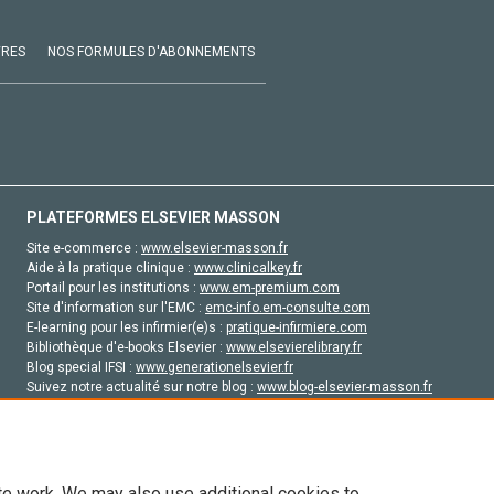
VRES
NOS FORMULES D'ABONNEMENTS
PLATEFORMES ELSEVIER MASSON
Site e-commerce :
www.elsevier-masson.fr
Aide à la pratique clinique :
www.clinicalkey.fr
Portail pour les institutions :
www.em-premium.com
Site d'information sur l'EMC :
emc-info.em-consulte.com
E-learning pour les infirmier(e)s :
pratique-infirmiere.com
Bibliothèque d'e-books Elsevier :
www.elsevierelibrary.fr
Blog special IFSI :
www.generationelsevier.fr
Suivez notre actualité sur notre blog :
www.blog-elsevier-masson.fr
Site d'emploi en santé :
emploisante.com
te work. We may also use additional cookies to