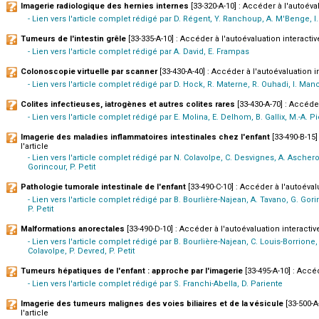
Imagerie radiologique des hernies internes
[33-320-A-10] : Accéder à l'autoéval
- Lien vers l'article complet rédigé par D. Régent, Y. Ranchoup, A. M'Benge, I.
Tumeurs de l'intestin grêle
[33-335-A-10] : Accéder à l'autoévaluation interactive
- Lien vers l'article complet rédigé par A. David, E. Frampas
Colonoscopie virtuelle par scanner
[33-430-A-40] : Accéder à l'autoévaluation in
- Lien vers l'article complet rédigé par D. Hock, R. Materne, R. Ouhadi, I. Man
Colites infectieuses, iatrogènes et autres colites rares
[33-430-A-70] : Accéder
- Lien vers l'article complet rédigé par E. Molina, E. Delhom, B. Gallix, M.-A. Pi
Imagerie des maladies inflammatoires intestinales chez l'enfant
[33-490-B-15]
l'article
- Lien vers l'article complet rédigé par N. Colavolpe, C. Desvignes, A. Aschero
Gorincour, P. Petit
Pathologie tumorale intestinale de l'enfant
[33-490-C-10] : Accéder à l'autoévalu
- Lien vers l'article complet rédigé par B. Bourlière-Najean, A. Tavano, G. Gor
P. Petit
Malformations anorectales
[33-490-D-10] : Accéder à l'autoévaluation interactive
- Lien vers l'article complet rédigé par B. Bourlière-Najean, C. Louis-Borrione
Colavolpe, P. Devred, P. Petit
Tumeurs hépatiques de l'enfant : approche par l'imagerie
[33-495-A-10] : Accéd
- Lien vers l'article complet rédigé par S. Franchi-Abella, D. Pariente
Imagerie des tumeurs malignes des voies biliaires et de la vésicule
[33-500-A
l'article