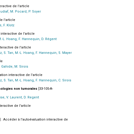
ractive de l'article
oudiaf, M. Pocard, P. Soyer
e l'article
, F. Klotz
interactive de l'article
 M.-L. Hoang, F. Hannequin, D. Régent
eractive de l'article
ez, S. Tan, M.-L. Hoang, F. Hannequin, S. Mayer
le
. Gahide, M. Sirois
tion interactive de l'article
z, S. Tan, M.-L. Hoang, F. Hannequin, C. Sirois
hologies non tumorales
[33-105-A-
ise, V. Laurent, D. Regent
eractive de l'article
] : Accéder à l'autoévaluation interactive de