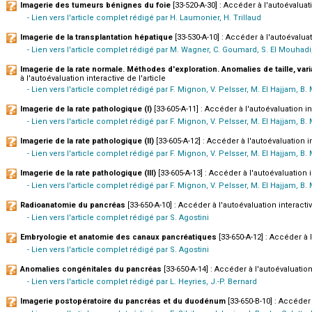
Imagerie des tumeurs bénignes du foie
[33-520-A-30] : Accéder à l'autoévaluati
- Lien vers l'article complet rédigé par H. Laumonier, H. Trillaud
Imagerie de la transplantation hépatique
[33-530-A-10] : Accéder à l'autoévaluati
- Lien vers l'article complet rédigé par M. Wagner, C. Goumard, S. El Mouhadi
Imagerie de la rate normale. Méthodes d'exploration. Anomalies de taille, var
à l'autoévaluation interactive de l'article
- Lien vers l'article complet rédigé par F. Mignon, V. Pelsser, M. El Hajjam, B.
Imagerie de la rate pathologique (I)
[33-605-A-11] : Accéder à l'autoévaluation int
- Lien vers l'article complet rédigé par F. Mignon, V. Pelsser, M. El Hajjam, B.
Imagerie de la rate pathologique (II)
[33-605-A-12] : Accéder à l'autoévaluation in
- Lien vers l'article complet rédigé par F. Mignon, V. Pelsser, M. El Hajjam, B.
Imagerie de la rate pathologique (III)
[33-605-A-13] : Accéder à l'autoévaluation i
- Lien vers l'article complet rédigé par F. Mignon, V. Pelsser, M. El Hajjam, B.
Radioanatomie du pancréas
[33-650-A-10] : Accéder à l'autoévaluation interactiv
- Lien vers l'article complet rédigé par S. Agostini
Embryologie et anatomie des canaux pancréatiques
[33-650-A-12] : Accéder à l
- Lien vers l'article complet rédigé par S. Agostini
Anomalies congénitales du pancréas
[33-650-A-14] : Accéder à l'autoévaluation 
- Lien vers l'article complet rédigé par L. Heyries, J.-P. Bernard
Imagerie postopératoire du pancréas et du duodénum
[33-650-B-10] : Accéder 