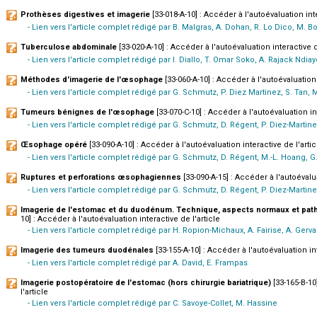
Prothèses digestives et imagerie
[33-018-A-10] : Accéder à l'autoévaluation inte
- Lien vers l'article complet rédigé par B. Malgras, A. Dohan, R. Lo Dico, M. B
Tuberculose abdominale
[33-020-A-10] : Accéder à l'autoévaluation interactive d
- Lien vers l'article complet rédigé par I. Diallo, T. Omar Soko, A. Rajack Ndiaye
Méthodes d'imagerie de l'œsophage
[33-060-A-10] : Accéder à l'autoévaluation 
- Lien vers l'article complet rédigé par G. Schmutz, P. Diez Martinez, S. Tan,
Tumeurs bénignes de l'œsophage
[33-070-C-10] : Accéder à l'autoévaluation int
- Lien vers l'article complet rédigé par G. Schmutz, D. Régent, P. Diez-Martin
Œsophage opéré
[33-090-A-10] : Accéder à l'autoévaluation interactive de l'artic
- Lien vers l'article complet rédigé par G. Schmutz, D. Régent, M.-L. Hoang, G
Ruptures et perforations œsophagiennes
[33-090-A-15] : Accéder à l'autoévalua
- Lien vers l'article complet rédigé par G. Schmutz, D. Régent, P. Diez-Martine
Imagerie de l'estomac et du duodénum. Technique, aspects normaux et pat
10] : Accéder à l'autoévaluation interactive de l'article
- Lien vers l'article complet rédigé par H. Ropion-Michaux, A. Fairise, A. Gerva
Imagerie des tumeurs duodénales
[33-155-A-10] : Accéder à l'autoévaluation int
- Lien vers l'article complet rédigé par A. David, E. Frampas
Imagerie postopératoire de l'estomac (hors chirurgie bariatrique)
[33-165-B-10
l'article
- Lien vers l'article complet rédigé par C. Savoye-Collet, M. Hassine