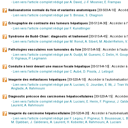
- Lien vers l'article complet rédigé par A. David, J.-F. Mosnier, E. Frampas
Radioanatomie normale du foie et variantes anatomiques
[33-503-A-10] : Accéd
- Lien vers l'article complet rédigé par S. Binsse, S. Chagnon
Échographie de contraste des tumeurs hépatiques
[33-512-A-30] : Accéder à l'
- Lien vers l'article complet rédigé par F. Kunstlinger
Syndrome de Budd-Chiari : diagnostic et traitement
[33-515-A-45] : Accéder à l
- Lien vers l'article complet rédigé par M. Ronot, A. Sibert, M. Abdel-Rehim, V.
Pathologies vasculaires non tumorales du foie
[33-515-A-50] : Accéder à l'auto
- Lien vers l'article complet rédigé par A. Oudjit, M. Guesmi, C. Delin, H. Gouy
O. Vignaux, P. Legmann
Conduite à tenir devant une masse focale hépatique
[33-519-A-10] : Accéder à 
- Lien vers l'article complet rédigé par C. Aubé, D. Pisola, J. Lebigot
Imagerie des métastases hépatiques
[33-520-A-10] : Accéder à l'autoévaluation
- Lien vers l'article complet rédigé par A. Luciani, G. Jourdan, E. Itti, J. Tran 
Anglade, A. Rahmouni
Diagnostic précoce des carcinomes hépatocellulaires
[33-520-A-15] : Accéder 
- Lien vers l'article complet rédigé par A. Luciani, E. Herin, F. Pigneur, J. Calde
Laurent, A. Rahmouni
Imagerie du carcinome hépatocellulaire
[33-520-A-20] : Accéder à l'autoévaluati
- Lien vers l'article complet rédigé par F. Legou, F. Pigneur, S. Boussouar, L. Ba
M. Djabbari, J. Calderaro, A. Laurent, H. Kobeiter, A. Rahmouni, A. Luciani