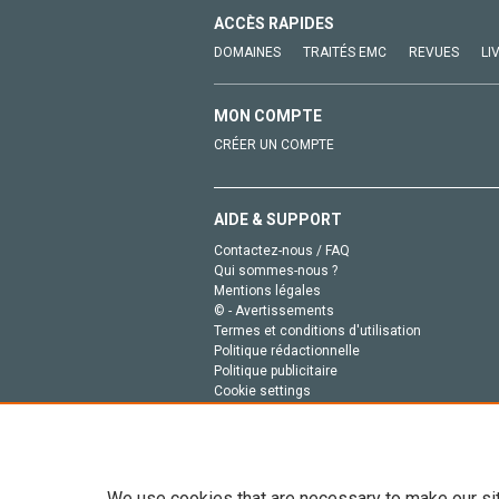
ACCÈS RAPIDES
DOMAINES
TRAITÉS EMC
REVUES
LI
MON COMPTE
CRÉER UN COMPTE
AIDE & SUPPORT
Contactez-nous / FAQ
Qui sommes-nous ?
Mentions légales
© - Avertissements
Termes et conditions d'utilisation
Politique rédactionnelle
Politique publicitaire
Cookie settings
Politique de la vie privée
We use cookies that are necessary to make our si