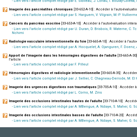
- Lien vers l'article complet rédigé par E. Sibileau, J. Loriau, I. Boulay-Coletta
Imagerie des pancréatites chroniques
[33-652-A-10] : Accéder à l'autoévaluation
- Lien vers l'article complet rédigé par S. Harguem, V. Vilgrain, M.-P. Vullierm
Cancers du pancréas exocrine
[33-653-A-10] : Accéder à l'autoévaluation interac
- Lien vers l'article complet rédigé par U. Duran, D. Brisbois, R. Materne, C. T
Nchimi
Radiologie vasculaire interventionnelle du foie
[33-665-A-10] : Accéder à l'autoé
- Lien vers l'article complet rédigé par A. Hocquelet, A. Ojanguren, F. Doenz,
Apport de l'imagerie dans les hémorragies digestives de l'adulte
[33-665-A-30]
l'article
- Lien vers l'article complet rédigé par F. Pilleul
Hémorragies digestives et radiologie interventionnelle
[33-665-A-35] : Accéder 
- Lien vers l'article complet rédigé par J. Sellier, C. Chagneau-Derrode, M. E
Imagerie des urgences digestives non traumatiques
[33-705-A-10] : Accéder à 
- Lien vers l'article complet rédigé par L. Corno, M. Zins
Imagerie des occlusions intestinales hautes de l'adulte
[33-710-A-10] : Accéde
- Lien vers l'article complet rédigé par A. MBengue, A. Ndiaye, S. Maher, G.
Imagerie des occlusions intestinales basses de l'adulte
[33-710-A-20] : Accéde
- Lien vers l'article complet rédigé par A. MBengue, A. Ndiaye, S. Maher, G.