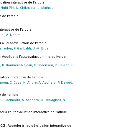
uation interactive de l'article
 Nghi Phi, N. Chikhaoui, J. Mathias
 de l'article
teractive de l'article
cini, A. Nchimi
 à l'autoévaluation de l'article
erredon, F. Garibaldi, J.-M. Bruel
 : Accéder à l'autoévaluation interactive de
, B. Bourlière-Najean, C. Sorensen, P. Devred, G.
ation interactive de l'article
incour, C. Coze, N. André, A. Aschero, P. Devred,
 de l'article
, G. Gorincour, A. Aschero, C. Desvignes, N.
er à l'autoévaluation interactive de l'article
-20] : Accéder à l'autoévaluation interactive de