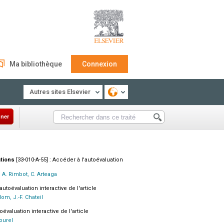
Ma bibliothèque
Connexion
Autres sites Elsevier
ner
ations
[33-010-A-55] : Accéder à l'autoévaluation
s, A. Rimbot, C. Arteaga
autoévaluation interactive de l'article
om, J.-F. Chateil
oévaluation interactive de l'article
aourel