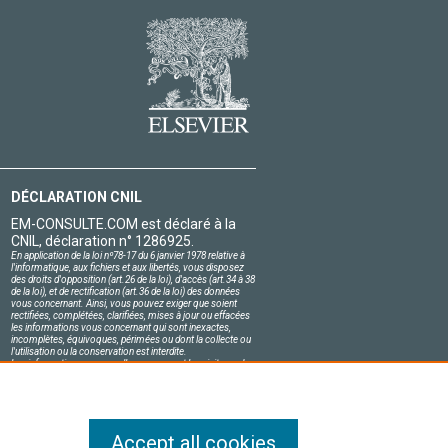
DÉCLARATION CNIL
EM-CONSULTE.COM est déclaré à la
CNIL, déclaration n° 1286925.
En application de la loi nº78-17 du 6 janvier 1978 relative à
l'informatique, aux fichiers et aux libertés, vous disposez
des droits d'opposition (art.26 de la loi), d'accès (art.34 à 38
de la loi), et de rectification (art.36 de la loi) des données
vous concernant. Ainsi, vous pouvez exiger que soient
rectifiées, complétées, clarifiées, mises à jour ou effacées
les informations vous concernant qui sont inexactes,
incomplètes, équivoques, périmées ou dont la collecte ou
l'utilisation ou la conservation est interdite.
Les informations personnelles concernant les visiteurs de
notre site, y compris leur identité, sont confidentielles.
Le responsable du site s'engage sur l'honneur à respecter
les conditions légales de confidentialité applicables en
France et à ne pas divulguer ces informations à des tiers.
Accept all cookies