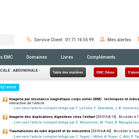
Service Client : 01 71 16 55 99
Mes alertes
Rechercher
és EMC
Domaines
Livres
Compléments
CALE : ABDOMINALE -
Table des matières
EMC Démo
S'abon
TEZ-VOUS
Imagerie par résonance magnétique corps entier (IRM) : techniques et indic
interactive de l'article
- Lien vers l'article complet rédigé par T. La Folie, F. Sbardella, J.-B. Veyriere
Imagerie des duplications digestives chez l'enfant
[33-015-A-15] : Accéder à l'
- Lien vers l'article complet rédigé par S. Missonnier, M. Yvert, B. Maugey-Laul
Traumatismes du tube digestif et du mésentère
[33-016-A-40] : Accéder à l'aut
- Lien vers l'article complet rédigé par C. Faget, I. Millet, A. Ruyer, C. Alili, P. T