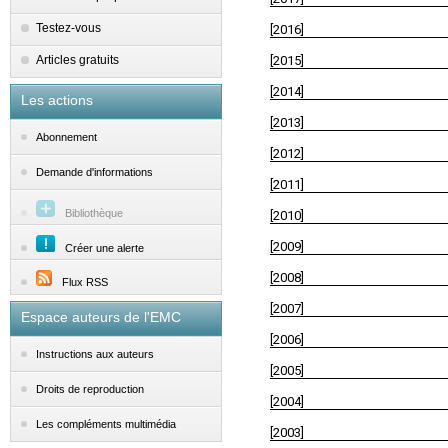
Testez-vous
[2016]
Articles gratuits
[2015]
[2014]
Les actions
[2013]
Abonnement
[2012]
Demande d'informations
[2011]
Bibliothèque
[2010]
[2009]
Créer une alerte
[2008]
Flux RSS
[2007]
Espace auteurs de l'EMC
[2006]
Instructions aux auteurs
[2005]
Droits de reproduction
[2004]
Les compléments multimédia
[2003]