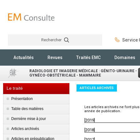
Rechercher
Service C
Rechercher
Actualités
Revues
Traités EMC
Domaines
RADIOLOGIE ET IMAGERIE MÉDICALE : GÉNITO-URINAIRE -
GYNÉCO-OBSTÉTRICALE - MAMMAIRE
Le traité
ARTICLES ARCHIVÉS
Présentation
Les articles archivés ne font plus
Table des matières
année de publication.
Dernière mise à jour
[2019]
Articles archivés
[2018]
Articles en prépublication
[2017]