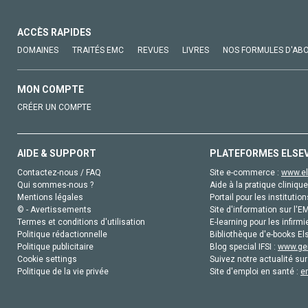
ACCÈS RAPIDES
DOMAINES
TRAITÉS EMC
REVUES
LIVRES
NOS FORMULES D'AB
MON COMPTE
CRÉER UN COMPTE
AIDE & SUPPORT
PLATEFORMES ELSE
Contactez-nous / FAQ
Site e-commerce :
www.el
Qui sommes-nous ?
Aide à la pratique clinique
Mentions légales
Portail pour les institution
© - Avertissements
Site d'information sur l'E
Termes et conditions d'utilisation
E-learning pour les infirmi
Politique rédactionnelle
Bibliothèque d'e-books Els
Politique publicitaire
Blog special IFSI :
www.gen
Cookie settings
Suivez notre actualité sur
Politique de la vie privée
Site d'emploi en santé :
e