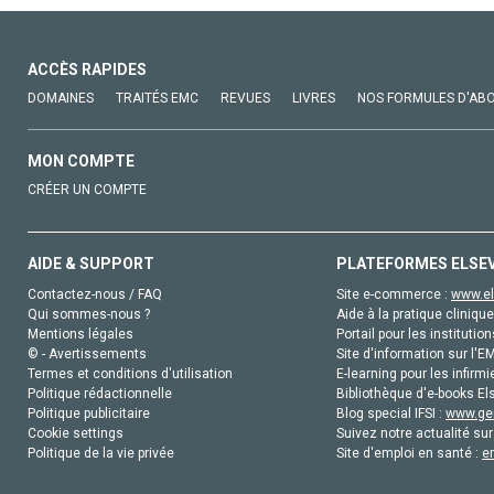
ACCÈS RAPIDES
DOMAINES
TRAITÉS EMC
REVUES
LIVRES
NOS FORMULES D'AB
MON COMPTE
CRÉER UN COMPTE
AIDE & SUPPORT
PLATEFORMES ELSE
Contactez-nous / FAQ
Site e-commerce :
www.el
Qui sommes-nous ?
Aide à la pratique clinique
Mentions légales
Portail pour les institution
© - Avertissements
Site d'information sur l'E
Termes et conditions d'utilisation
E-learning pour les infirmi
Politique rédactionnelle
Bibliothèque d'e-books Els
Politique publicitaire
Blog special IFSI :
www.gen
Cookie settings
Suivez notre actualité sur
Politique de la vie privée
Site d'emploi en santé :
e