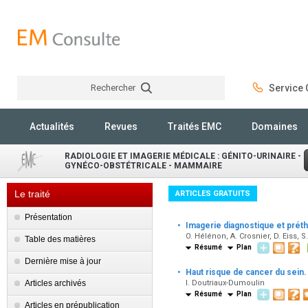
Rechercher
Service C
Rechercher
Actualités
Revues
Traités EMC
Domaines
RADIOLOGIE ET IMAGERIE MÉDICALE : GÉNITO-URINAIRE -
GYNÉCO-OBSTÉTRICALE - MAMMAIRE
Le traité
ARTICLES GRATUITS
Présentation
·
Imagerie diagnostique et préth
O. Hélénon, A. Crosnier, D. Eiss, 
Table des matières
Résumé
Plan
Dernière mise à jour
·
Haut risque de cancer du sein.
Articles archivés
I. Doutriaux-Dumoulin
Résumé
Plan
Articles en prépublication