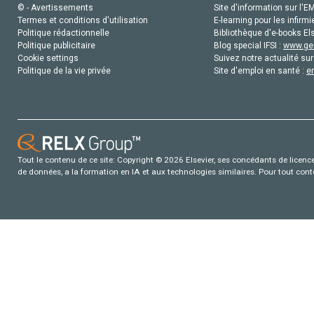
© - Avertissements
Site d'information sur l'E
Termes et conditions d'utilisation
E-learning pour les infirmi
Politique rédactionnelle
Bibliothèque d'e-books Els
Politique publicitaire
Blog special IFSI :
www.gen
Cookie settings
Suivez notre actualité sur
Politique de la vie privée
Site d'emploi en santé :
e
Tout le contenu de ce site: Copyright © 2026 Elsevier, ses concédants de licence e
de données, a la formation en IA et aux technologies similaires. Pour tout con