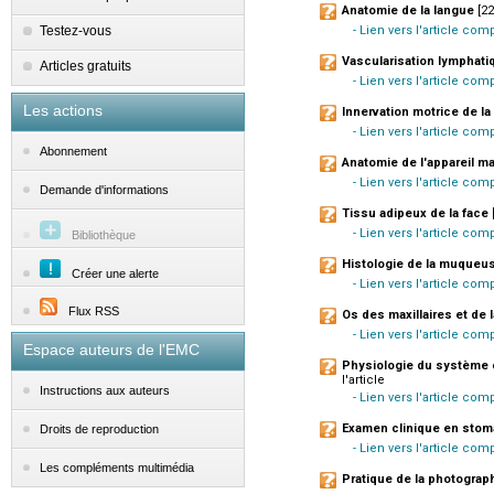
Anatomie de la langue
[22
Testez-vous
- Lien vers l'article com
Vascularisation lymphati
Articles gratuits
- Lien vers l'article co
Les actions
Innervation motrice de la
- Lien vers l'article com
Abonnement
Anatomie de l'appareil m
- Lien vers l'article com
Demande d'informations
Tissu adipeux de la face
[
- Lien vers l'article com
Bibliothèque
Histologie de la muqueu
Créer une alerte
- Lien vers l'article co
Flux RSS
Os des maxillaires et de 
- Lien vers l'article co
Espace auteurs de l'EMC
Physiologie du système 
l'article
Instructions aux auteurs
- Lien vers l'article com
Examen clinique en stom
Droits de reproduction
- Lien vers l'article com
Les compléments multimédia
Pratique de la photograph