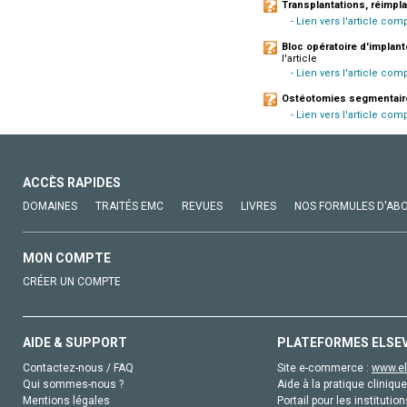
Transplantations, réimpl
- Lien vers l'article com
Bloc opératoire d'implanto
l'article
- Lien vers l'article co
Ostéotomies segmentaire
- Lien vers l'article com
ACCÈS RAPIDES
DOMAINES
TRAITÉS EMC
REVUES
LIVRES
NOS FORMULES D'AB
MON COMPTE
CRÉER UN COMPTE
AIDE & SUPPORT
PLATEFORMES ELSE
Contactez-nous / FAQ
Site e-commerce :
www.el
Qui sommes-nous ?
Aide à la pratique clinique
Mentions légales
Portail pour les institution