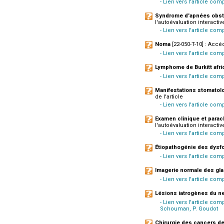
- Lien vers l'article co
Syndrome d'apnées obstru
l'autoévaluation interactive
- Lien vers l'article com
Noma
[22-050-T-10] : Accéd
- Lien vers l'article com
Lymphome de Burkitt afri
- Lien vers l'article com
Manifestations stomatolo
de l'article
- Lien vers l'article co
Examen clinique et parac
l'autoévaluation interactive
- Lien vers l'article comp
Étiopathogénie des dysf
- Lien vers l'article com
Imagerie normale des gla
- Lien vers l'article com
Lésions iatrogènes du ner
- Lien vers l'article com
Schouman, P. Goudot
Chirurgie des cancers de 