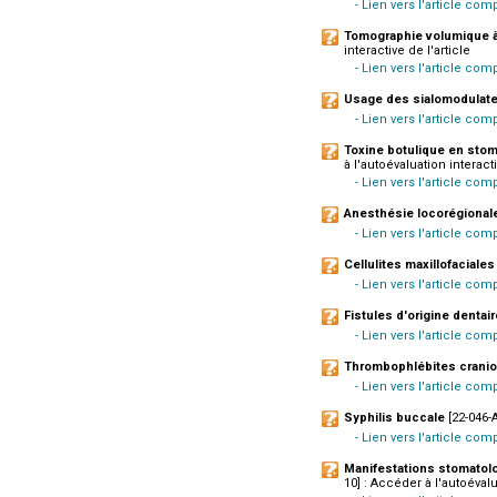
- Lien vers l'article co
Tomographie volumique à
interactive de l'article
- Lien vers l'article com
Usage des sialomodulat
- Lien vers l'article co
Toxine botulique en stoma
à l'autoévaluation interacti
- Lien vers l'article comp
Anesthésie locorégionale 
- Lien vers l'article com
Cellulites maxillofaciales
- Lien vers l'article com
Fistules d'origine dentair
- Lien vers l'article com
Thrombophlébites cranio
- Lien vers l'article com
Syphilis buccale
[22-046-A
- Lien vers l'article co
Manifestations stomatolo
10] : Accéder à l'autoévalu