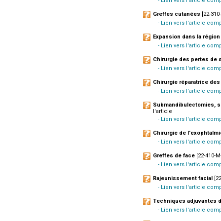
- Lien vers l'article com
Greffes cutanées
[22-310-
- Lien vers l'article co
Expansion dans la région
- Lien vers l'article co
Chirurgie des pertes de 
- Lien vers l'article co
Chirurgie réparatrice des
- Lien vers l'article com
Submandibulectomies, su
l'article
- Lien vers l'article comp
Chirurgie de l'exophtalm
- Lien vers l'article comp
Greffes de face
[22-410-M-
- Lien vers l'article co
Rajeunissement facial
[22
- Lien vers l'article com
Techniques adjuvantes d
- Lien vers l'article com