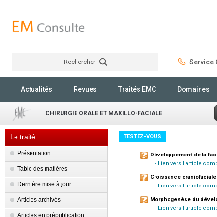
Rechercher
Service C
Rechercher
Actualités
Revues
Traités EMC
Domaines
CHIRURGIE ORALE ET MAXILLO-FACIALE
Le traité
TESTEZ-VOUS
Présentation
Développement de la fac
- Lien vers l'article com
Table des matières
Croissance craniofaciale
Dernière mise à jour
- Lien vers l'article com
Articles archivés
Morphogenèse du dévelo
- Lien vers l'article com
Articles en prépublication