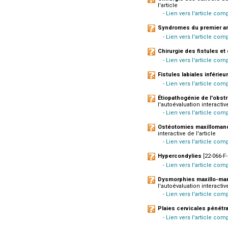
l'article
- Lien vers l'article com
Syndromes du premier a
- Lien vers l'article com
Chirurgie des fistules e
- Lien vers l'article com
Fistules labiales inférie
- Lien vers l'article com
Étiopathogénie de l'obst
l'autoévaluation interactive
- Lien vers l'article com
Ostéotomies maxillomandi
interactive de l'article
- Lien vers l'article com
Hypercondylies
[22-066-F-
- Lien vers l'article comp
Dysmorphies maxillo-man
l'autoévaluation interactive
- Lien vers l'article com
Plaies cervicales pénétr
- Lien vers l'article co