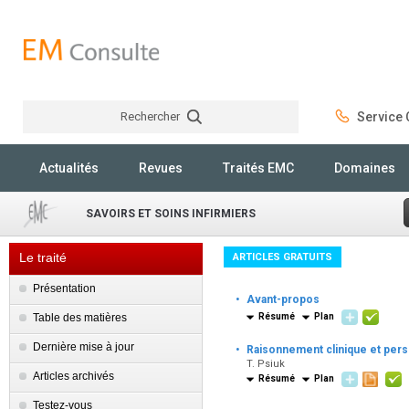
Rechercher
Service C
Rechercher
Actualités
Revues
Traités EMC
Domaines
SAVOIRS ET SOINS INFIRMIERS
Le traité
ARTICLES GRATUITS
Présentation
·
Avant-propos
Table des matières
Résumé
Plan
·
Dernière mise à jour
Raisonnement clinique et pers
T. Psiuk
Articles archivés
Résumé
Plan
Testez-vous