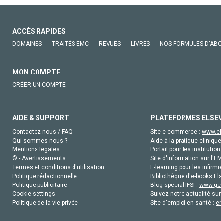
ACCÈS RAPIDES
DOMAINES
TRAITÉS EMC
REVUES
LIVRES
NOS FORMULES D'AB
MON COMPTE
CRÉER UN COMPTE
AIDE & SUPPORT
PLATEFORMES ELSE
Contactez-nous / FAQ
Site e-commerce :
www.el
Qui sommes-nous ?
Aide à la pratique clinique
Mentions légales
Portail pour les institution
© - Avertissements
Site d'information sur l'E
Termes et conditions d'utilisation
E-learning pour les infirmi
Politique rédactionnelle
Bibliothèque d'e-books Els
Politique publicitaire
Blog special IFSI :
www.gen
Cookie settings
Suivez notre actualité sur
Politique de la vie privée
Site d'emploi en santé :
e