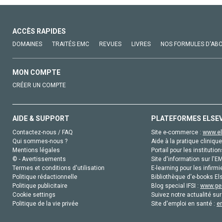
ACCÈS RAPIDES
DOMAINES
TRAITÉS EMC
REVUES
LIVRES
NOS FORMULES D'AB
MON COMPTE
CRÉER UN COMPTE
AIDE & SUPPORT
PLATEFORMES ELSE
Contactez-nous / FAQ
Site e-commerce :
www.el
Qui sommes-nous ?
Aide à la pratique clinique
Mentions légales
Portail pour les institution
© - Avertissements
Site d'information sur l'E
Termes et conditions d'utilisation
E-learning pour les infirmi
Politique rédactionnelle
Bibliothèque d'e-books Els
Politique publicitaire
Blog special IFSI :
www.gen
Cookie settings
Suivez notre actualité sur
Politique de la vie privée
Site d'emploi en santé :
e