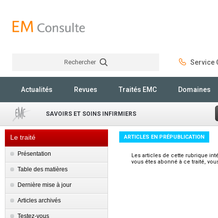
Rechercher
Service C
Rechercher
Actualités
Revues
Traités EMC
Domaines
SAVOIRS ET SOINS INFIRMIERS
Le traité
ARTICLES EN PRÉPUBLICATION
Présentation
Les articles de cette rubrique int
vous êtes abonné à ce traité, vou
Table des matières
Dernière mise à jour
Articles archivés
Testez-vous