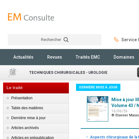
Rechercher
Service C
Rechercher
Actualités
Revues
Traités EMC
Domaines
TECHNIQUES CHIRURGICALES - UROLOGIE
Le traité
DERNIÈRE MISE À JOUR
Présentation
Mise à jour II
Volume 43 / N
Table des matières
16/06/26
© Elsevier Mass
Dernière mise à jour
Articles archivés
·
Aspects chirurgicaux de la
Articles en prépublication