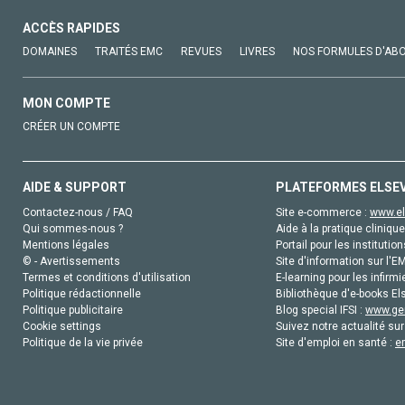
ACCÈS RAPIDES
DOMAINES
TRAITÉS EMC
REVUES
LIVRES
NOS FORMULES D'AB
MON COMPTE
CRÉER UN COMPTE
AIDE & SUPPORT
PLATEFORMES ELSE
Contactez-nous / FAQ
Site e-commerce :
www.el
Qui sommes-nous ?
Aide à la pratique clinique
Mentions légales
Portail pour les institution
© - Avertissements
Site d'information sur l'E
Termes et conditions d'utilisation
E-learning pour les infirmi
Politique rédactionnelle
Bibliothèque d'e-books Els
Politique publicitaire
Blog special IFSI :
www.gen
Cookie settings
Suivez notre actualité sur
Politique de la vie privée
Site d'emploi en santé :
e