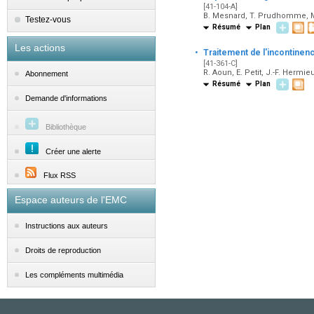
[41-104-A]
B. Mesnard, T. Prudhomme, M
Testez-vous
Résumé
Plan
Les actions
·
Traitement de l'incontinenc
[41-361-C]
R. Aoun, E. Petit, J.-F. Hermie
Abonnement
Résumé
Plan
Demande d'informations
Bibliothèque
Créer une alerte
Flux RSS
Espace auteurs de l'EMC
Instructions aux auteurs
Droits de reproduction
Les compléments multimédia