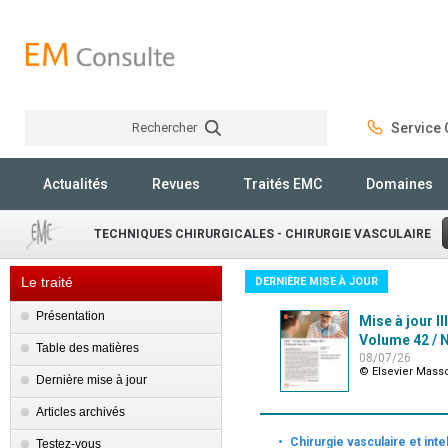
Rechercher
Service C
Rechercher
Actualités
Revues
Traités EMC
Domaines
TECHNIQUES CHIRURGICALES - CHIRURGIE VASCULAIRE
Le traité
DERNIÈRE MISE À JOUR
Présentation
Mise à jour II
Volume 42 / N
Table des matières
08/07/26
© Elsevier Mass
Dernière mise à jour
Articles archivés
·
Chirurgie vasculaire et intel
Testez-vous