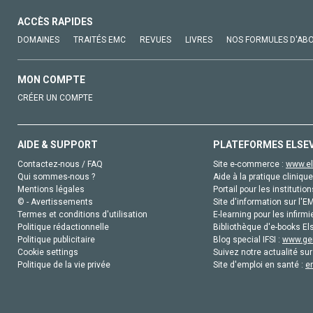
ACCÈS RAPIDES
DOMAINES
TRAITÉS EMC
REVUES
LIVRES
NOS FORMULES D'AB
MON COMPTE
CRÉER UN COMPTE
AIDE & SUPPORT
PLATEFORMES ELSE
Contactez-nous / FAQ
Site e-commerce :
www.el
Qui sommes-nous ?
Aide à la pratique clinique
Mentions légales
Portail pour les institution
© - Avertissements
Site d'information sur l'E
Termes et conditions d'utilisation
E-learning pour les infirmi
Politique rédactionnelle
Bibliothèque d'e-books Els
Politique publicitaire
Blog special IFSI :
www.gen
Cookie settings
Suivez notre actualité sur
Politique de la vie privée
Site d'emploi en santé :
e