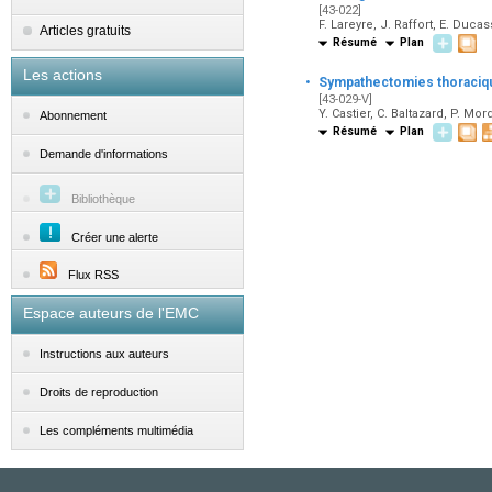
[43-022]
F. Lareyre, J. Raffort, E. Duca
Articles gratuits
Résumé
Plan
Les actions
·
Sympathectomies thoraciq
[43-029-V]
Y. Castier, C. Baltazard, P. Mor
Abonnement
Résumé
Plan
Demande d'informations
Bibliothèque
Créer une alerte
Flux RSS
Espace auteurs de l'EMC
Instructions aux auteurs
Droits de reproduction
Les compléments multimédia