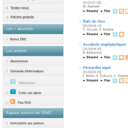
[25-010-F-20]
M. Raphaël
Testez-vous
Résumé
Plan
Articles gratuits
·
États de choc
[25-020-A-10]
Les + abonnés
C. Occelli, X. Bobbia
Résumé
Plan
Bonus EMC
·
Accidents anaphylactiques
[25-020-A-30]
Les actions
A. Beltramini
Résumé
Plan
Abonnement
·
Péricardite aiguë
Demande d'informations
[25-020-B-30]
F. Balen, X. Dubucs, S. Charpe
Résumé
Plan
Bibliothèque
Créer une alerte
Flux RSS
Espace auteurs de l'EMC
Instructions aux auteurs