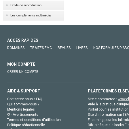
Droits de reproduction
Les compléments multimédia
ACCÈS RAPIDES
DOMAINES
TRAITÉS EMC
REVUES
LIVRES
NOS FORMULES D'AB
MON COMPTE
CRÉER UN COMPTE
AIDE & SUPPORT
PLATEFORMES ELSE
Contactez-nous / FAQ
Site e-commerce :
www.el
Qui sommes-nous ?
Aide à la pratique clinique
Mentions légales
Portail pour les institution
© - Avertissements
Site d'information sur l'E
Termes et conditions d'utilisation
E-learning pour les infirmi
Politique rédactionnelle
Bibliothèque d'e-books Els