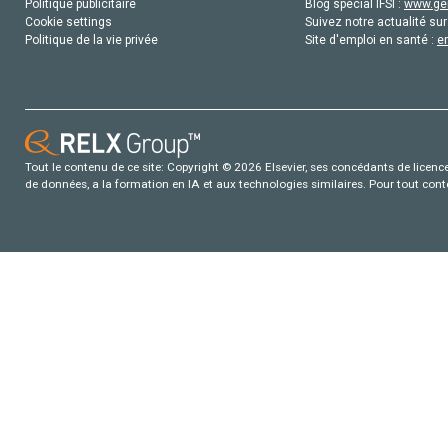
Politique publicitaire
Blog special IFSI :
www.gen
Cookie settings
Suivez notre actualité sur
Politique de la vie privée
Site d'emploi en santé :
e
Tout le contenu de ce site: Copyright © 2026 Elsevier, ses concédants de licence e
de données, a la formation en IA et aux technologies similaires. Pour tout con