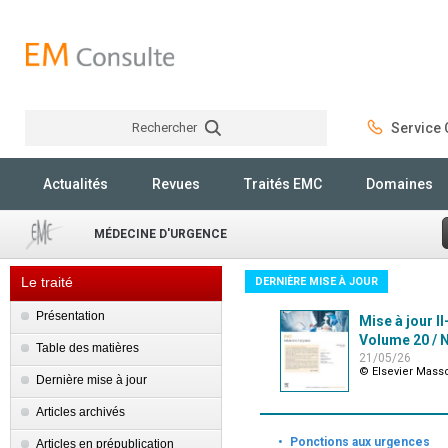
Rechercher
Service C
Rechercher
Actualités
Revues
Traités EMC
Domaines
MÉDECINE D'URGENCE
Le traité
DERNIÈRE MISE À JOUR
Présentation
Mise à jour II
Volume 20 / N
Table des matières
21/05/26
© Elsevier Mass
Dernière mise à jour
Articles archivés
·
Ponctions aux urgences
Articles en prépublication