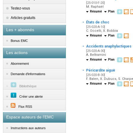
[25-010-F-20]
M. Raphaël
Testez-vous
Résumé
Plan
Articles gratuits
·
États de choc
[25-020-A-10]
Les + abonnés
C. Occelli, X. Bobbia
Résumé
Plan
Bonus EMC
·
Accidents anaphylactiques
[25-020-A-30]
Les actions
A. Beltramini
Résumé
Plan
Abonnement
·
Péricardite aiguë
Demande d'informations
[25-020-B-30]
F. Balen, X. Dubucs, S. Charpe
Résumé
Plan
Bibliothèque
Créer une alerte
Flux RSS
Espace auteurs de l'EMC
Instructions aux auteurs