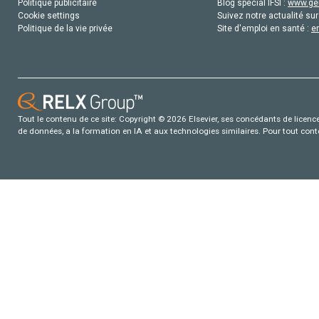
Politique publicitaire
Blog special IFSI :
www.gen
Cookie settings
Suivez notre actualité sur
Politique de la vie privée
Site d'emploi en santé :
e
Tout le contenu de ce site: Copyright © 2026 Elsevier, ses concédants de licence e
de données, a la formation en IA et aux technologies similaires. Pour tout con