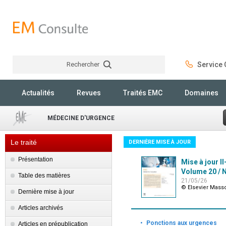
Rechercher
Service C
Rechercher
Actualités
Revues
Traités EMC
Domaines
MÉDECINE D'URGENCE
Le traité
DERNIÈRE MISE À JOUR
Présentation
Mise à jour II
Volume 20 / N
Table des matières
21/05/26
© Elsevier Mass
Dernière mise à jour
Articles archivés
·
Ponctions aux urgences
Articles en prépublication