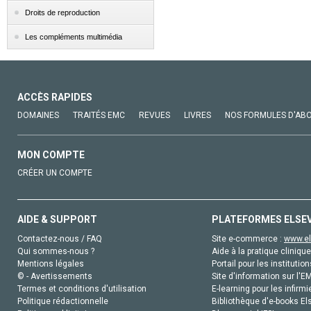
Droits de reproduction
Les compléments multimédia
ACCÈS RAPIDES
DOMAINES
TRAITÉS EMC
REVUES
LIVRES
NOS FORMULES D'AB
MON COMPTE
CRÉER UN COMPTE
AIDE & SUPPORT
PLATEFORMES ELSE
Contactez-nous / FAQ
Site e-commerce :
www.el
Qui sommes-nous ?
Aide à la pratique clinique
Mentions légales
Portail pour les institution
© - Avertissements
Site d'information sur l'E
Termes et conditions d'utilisation
E-learning pour les infirmi
Politique rédactionnelle
Bibliothèque d'e-books Els