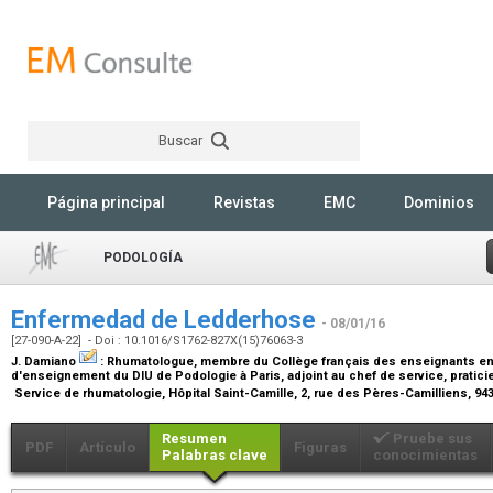
Buscar
Rechercher
Página principal
Revistas
EMC
Dominios
PODOLOGÍA
Enfermedad de Ledderhose
- 08/01/16
[27-090-A-22] - Doi : 10.1016/S1762-827X(15)76063-3
J. Damiano
:
Rhumatologue, membre du Collège français des enseignants en 
d'enseignement du DIU de Podologie à Paris, adjoint au chef de service, pratici
Service de rhumatologie, Hôpital Saint-Camille, 2, rue des Pères-Camilliens, 9
Resumen
Pruebe sus
PDF
Artículo
Figuras
Palabras clave
conocimientas