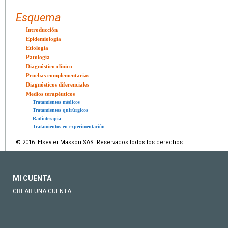
Esquema
Introducción
Epidemiología
Etiología
Patología
Diagnóstico clínico
Pruebas complementarias
Diagnósticos diferenciales
Medios terapéuticos
Tratamientos médicos
Tratamientos quirúrgicos
Radioterapia
Tratamientos en experimentación
© 2016 Elsevier Masson SAS. Reservados todos los derechos.
MI CUENTA
CREAR UNA CUENTA