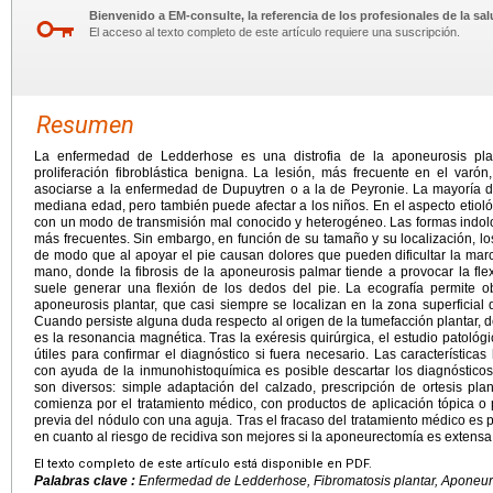
Bienvenido a EM-consulte, la referencia de los profesionales de la sal
El acceso al texto completo de este artículo requiere una suscripción.
Resumen
La enfermedad de Ledderhose es una distrofia de la aponeurosis plant
proliferación fibroblástica benigna. La lesión, más frecuente en el var
asociarse a la enfermedad de Dupuytren o a la de Peyronie. La mayoría 
mediana edad, pero también puede afectar a los niños. En el aspecto etioló
con un modo de transmisión mal conocido y heterogéneo. Las formas indol
más frecuentes. Sin embargo, en función de su tamaño y su localización, lo
de modo que al apoyar el pie causan dolores que pueden dificultar la marc
mano, donde la fibrosis de la aponeurosis palmar tiende a provocar la flex
suele generar una flexión de los dedos del pie. La ecografía permite o
aponeurosis plantar, que casi siempre se localizan en la zona superficial 
Cuando persiste alguna duda respecto al origen de la tumefacción plantar, 
es la resonancia magnética. Tras la exéresis quirúrgica, el estudio patológ
útiles para confirmar el diagnóstico si fuera necesario. Las características
con ayuda de la inmunohistoquímica es posible descartar los diagnósticos
son diversos: simple adaptación del calzado, prescripción de ortesis pla
comienza por el tratamiento médico, con productos de aplicación tópica o por
previa del nódulo con una aguja. Tras el fracaso del tratamiento médico es p
en cuanto al riesgo de recidiva son mejores si la aponeurectomía es extensa
El texto completo de este artículo está disponible en PDF.
Palabras clave :
Enfermedad de Ledderhose, Fibromatosis plantar, Aponeuro