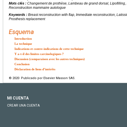
Mots clés :
Changement de prothèse, Lambeau de grand dorsal, Lipofilling, 
Reconstruction mammaire autologue
Keywords :
Breast reconstruction with flap, Immediate reconstruction, Latissimu
Prosthesis replacement
Esquema
Introduction
La technique
Indications et contre-indications de cette technique
Y a-t-il des limites carcinologiques ?
Discussion (comparaison avec les autres techniques)
Conclusion
Déclaration de liens d’intérêts
© 2020 Publicado por Elsevier Masson SAS.
MI CUENTA
CREAR UNA CUENTA