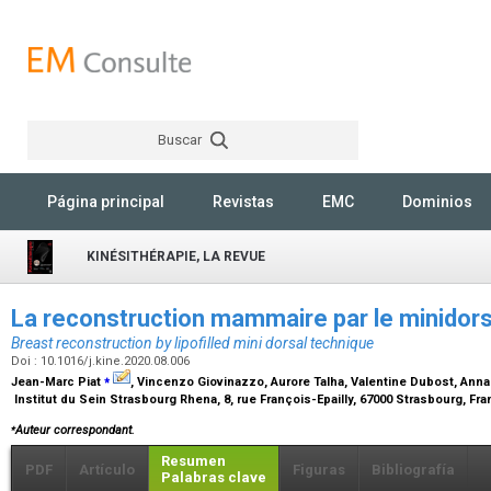
Buscar
Rechercher
Página principal
Revistas
EMC
Dominios
KINÉSITHÉRAPIE, LA REVUE
La reconstruction mammaire par le minidorsa
Breast reconstruction by lipofilled mini dorsal technique
Doi : 10.1016/j.kine.2020.08.006
⁎
Jean-Marc Piat
, Vincenzo Giovinazzo, Aurore Talha, Valentine Dubost, Ann
Institut du Sein Strasbourg Rhena, 8, rue François-Epailly, 67000 Strasbourg, Fr
⁎
Auteur correspondant.
Resumen
PDF
Artículo
Figuras
Bibliografía
Palabras clave