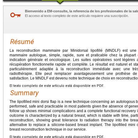
Bienvenido a EM-consulte, la referencia de los profesionales de la sal
El acceso al texto completo de este artículo requiere una suscripción.
Résumé
La reconstruction mammaire par Minidorsal lipofillé (MNDLF) est une 
mammaire autologue, simple, rapide, sure et praticable chez la plupart
indication générale et oncologique. Les suites opératoires sont légères
récupération fonctionnelle rapide et complète. Le résultat est naturel et s
particulièrement adaptée à la reconstruction immédiate avec une t
radiothérapie. Elle peut remplacer avantageusement une prothèse de
satisfaction. Le MNDLF est devenu notre technique de choix en reconstruct
El texto completo de este artículo está disponible en PDF.
Summary
The lipofilled mini dorsi flap is a new technique concerning an autologous bre
performed, safe and practicable in most patients given the absence of genera
follow up shows minimal complications and a complete functional recovery in
outcome is characterized by a natural breast, which is stable with time, par
reconstruction, showing great tolerance to radiation therapy into the brea
alternative to replace a silicone-based breast implant. The lipofilled mi
breast reconstruction technique in our service.
El texto completo de este artículo está disponible en PDF.