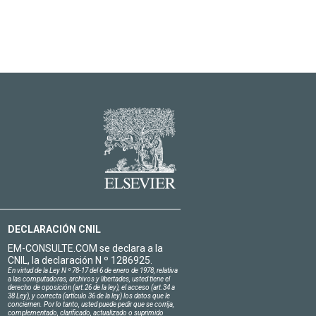
DECLARACIÓN CNIL
EM-CONSULTE.COM se declara a la
CNIL, la declaración N º 1286925.
En virtud de la Ley N º 78-17 del 6 de enero de 1978, relativa
a las computadoras, archivos y libertades, usted tiene el
derecho de oposición (art.26 de la ley), el acceso (art.34 a
38 Ley), y correcta (artículo 36 de la ley) los datos que le
conciernen. Por lo tanto, usted puede pedir que se corrija,
complementado, clarificado, actualizado o suprimido