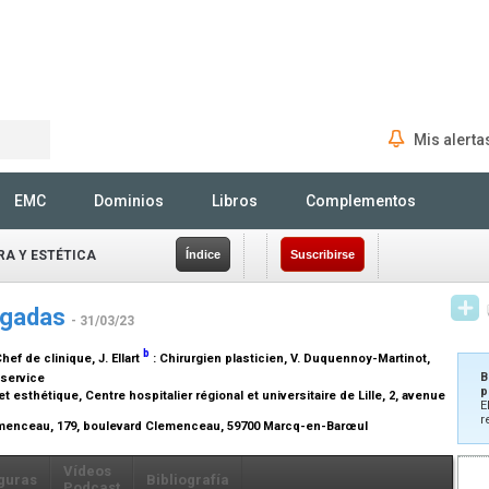
Mis alerta
Rechercher
EMC
Dominios
Libros
Complementos
RA Y ESTÉTICA
Índice
Suscribirse
pegadas
- 31/03/23
b
hef de clinique
, J. Ellart
:
Chirurgien plasticien
, V. Duquennoy-Martinot,
B
 service
p
 esthétique, Centre hospitalier régional et universitaire de Lille, 2, avenue
E
r
emenceau, 179, boulevard Clemenceau, 59700 Marcq-en-Barœul
Vídeos
guras
Bibliografía
Podcast