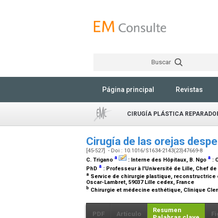
Buscar
Página principal
Revistas
CIRUGÍA PLÁSTICA REPARADO
Cirugía de las orejas des
[45-527] - Doi : 10.1016/S1634-2143(23)47669-8
a
a
C. Trigano
:
Interne des Hôpitaux
, B. Ngo
:
C
a
PhD
:
Professeur à l'Université de Lille, Chef de
a
Service de chirurgie plastique, reconstructrice et
Oscar-Lambret, 59037 Lille cedex, France
b
Chirurgie et médecine esthétique, Clinique Cl
Resumen
PDF
Artículo
Fi
Palabras clave