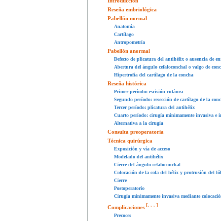
Introducción
Reseña embriológica
Pabellón normal
Anatomía
Cartílago
Antropometría
Pabellón anormal
Defecto de plicatura del antihélix o ausencia de e
Abertura del ángulo cefaloconchal o valgo de con
Hipertrofia del cartílago de la concha
Reseña histórica
Primer período: escisión cutánea
Segundo período: resección de cartílago de la con
Tercer período: plicatura del antihélix
Cuarto período: cirugía mínimamente invasiva e 
Alternativa a la cirugía
Consulta preoperatoria
Técnica quirúrgica
Exposición y vía de acceso
Modelado del antihélix
Cierre del ángulo cefaloconchal
Colocación de la cola del hélix y protrusión del l
Cierre
Postoperatorio
Cirugía mínimamente invasiva mediante colocació
[
,
,
,
]
Complicaciones
Precoces