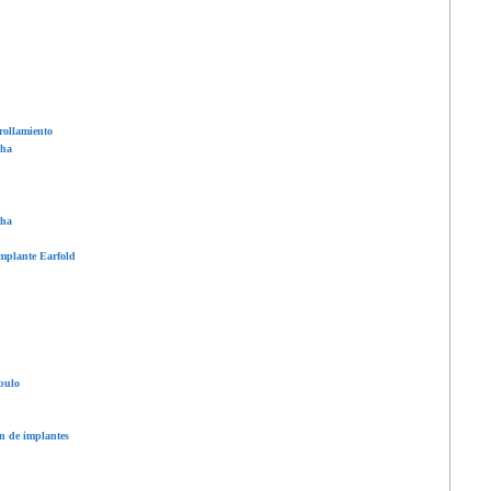
nrollamiento
cha
cha
implante Earfold
óbulo
n de implantes