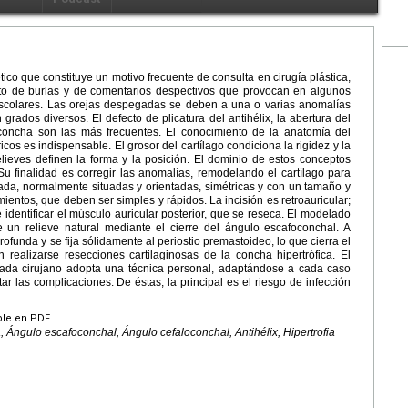
co que constituye un motivo frecuente de consulta en cirugía plástica,
jeto de burlas y de comentarios despectivos que provocan en algunos
s escolares. Las orejas despegadas se deben a una o varias anomalías
rados diversos. El defecto de plicatura del antihélix, la abertura del
a concha son las más frecuentes. El conocimiento de la anatomía del
icos es indispensable. El grosor del cartílago condiciona la rigidez y la
elieves definen la forma y la posición. El dominio de estos conceptos
 Su finalidad es corregir las anomalías, remodelando el cartílago para
ada, normalmente situadas y orientadas, simétricas y con un tamaño y
ientos, que deben ser simples y rápidos. La incisión es retroauricular;
 identificar el músculo auricular posterior, que se reseca. El modelado
le un relieve natural mediante el cierre del ángulo escafoconchal. A
rofunda y se fija sólidamente al periostio premastoideo, lo que cierra el
realizarse resecciones cartilaginosas de la concha hipertrófica. El
ada cirujano adopta una técnica personal, adaptándose a cada caso
ar las complicaciones. De éstas, la principal es el riesgo de infección
ble en PDF.
 Ángulo escafoconchal, Ángulo cefaloconchal, Antihélix, Hipertrofia