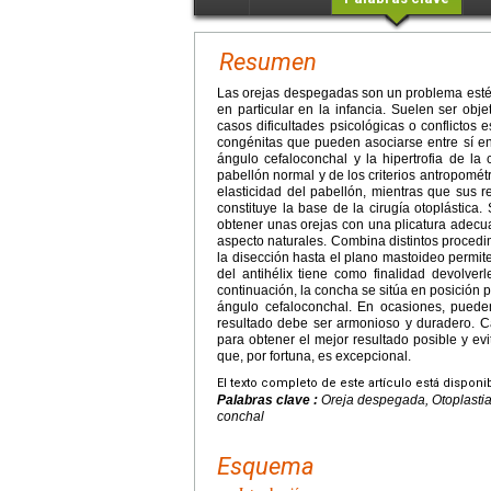
Resumen
Las orejas despegadas son un problema estéti
en particular en la infancia. Suelen ser ob
casos dificultades psicológicas o conflicto
congénitas que pueden asociarse entre sí en g
ángulo cefaloconchal y la hipertrofia de l
pabellón normal y de los criterios antropométr
elasticidad del pabellón, mientras que sus r
constituye la base de la cirugía otoplástica.
obtener unas orejas con una plicatura adecu
aspecto naturales. Combina distintos procedim
la disección hasta el plano mastoideo permite
del antihélix tiene como finalidad devolver
continuación, la concha se sitúa en posición p
ángulo cefaloconchal. En ocasiones, pueden 
resultado debe ser armonioso y duradero. C
para obtener el mejor resultado posible y evit
que, por fortuna, es excepcional.
El texto completo de este artículo está disponi
Palabras clave :
Oreja despegada, Otoplastia,
conchal
Esquema