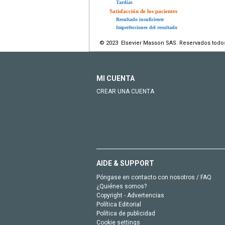
Tardías
Satisfacción de los pacientes
Resultado insuficiente
Imperfecciones del resultado
© 2023 Elsevier Masson SAS. Reservados todo
MI CUENTA
CREAR UNA CUENTA
AIDE & SUPPORT
Póngase en contacto con nosotros / FAQ
¿Quiénes somos?
Copyright - Advertencias
Política Editorial
Política de publicidad
Cookie settings