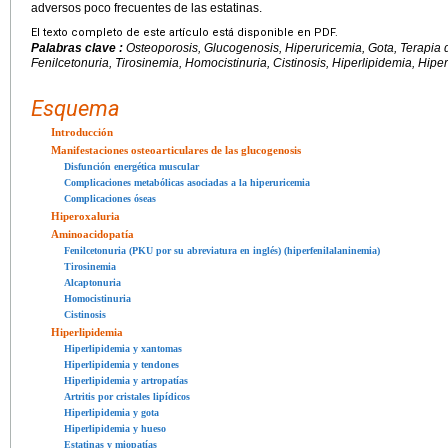
adversos poco frecuentes de las estatinas.
El texto completo de este artículo está disponible en PDF.
Palabras clave :
Osteoporosis, Glucogenosis, Hiperuricemia, Gota, Terapia d
Fenilcetonuria, Tirosinemia, Homocistinuria, Cistinosis, Hiperlipidemia, Hiper
Esquema
Introducción
Manifestaciones osteoarticulares de las glucogenosis
Disfunción energética muscular
Complicaciones metabólicas asociadas a la hiperuricemia
Complicaciones óseas
Hiperoxaluria
Aminoacidopatía
Fenilcetonuria (PKU por su abreviatura en inglés) (hiperfenilalaninemia)
Tirosinemia
Alcaptonuria
Homocistinuria
Cistinosis
Hiperlipidemia
Hiperlipidemia y xantomas
Hiperlipidemia y tendones
Hiperlipidemia y artropatías
Artritis por cristales lipídicos
Hiperlipidemia y gota
Hiperlipidemia y hueso
Estatinas y miopatías