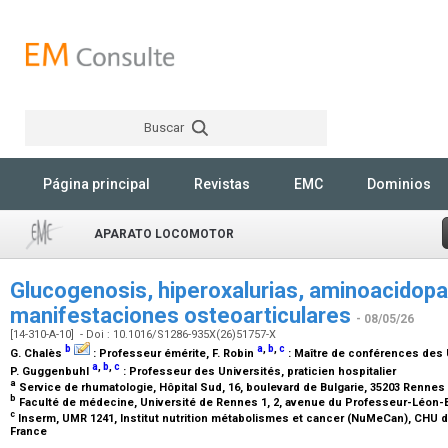
Buscar
Rechercher
Página principal
Revistas
EMC
Dominios
APARATO LOCOMOTOR
Glucogenosis, hiperoxalurias, aminoacidopat
manifestaciones osteoarticulares
- 08/05/26
[14-310-A-10] - Doi : 10.1016/S1286-935X(26)51757-X
b
a
,
b
,
c
G. Chalès
:
Professeur émérite
, F. Robin
:
Maître de conférences des Un
a
,
b
,
c
P. Guggenbuhl
:
Professeur des Universités, praticien hospitalier
a
Service de rhumatologie, Hôpital Sud, 16, boulevard de Bulgarie, 35203 Rennes
b
Faculté de médecine, Université de Rennes 1, 2, avenue du Professeur-Léon-
c
Inserm, UMR 1241, Institut nutrition métabolismes et cancer (NuMeCan), CHU 
France