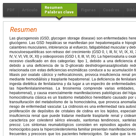
Resumen
PDF
Artículo
Figuras
Cuadros
Bibl
Palabras clave
Resumen
Las glucogenosis (GSD, glycogen storage disease) son enfermedades hered
glucógeno. Las GSD hepáticas se manifiestan por hepatomegalia e hipo
calambres musculares, intolerancia al esfuerzo, fatigabilidad muscular y deb
musculoesqueléticas son retraso del crecimiento (GSD 0, I, III, IV, VI, IX, XI, X
IV, V, VI, VII, IX, XI) y osteoporosis (GSD I, II, III, VI, IX). La hiperoxaluria u 
recesivo clasificado en dos categorías: tipo 1, debido a una deficiencia d
debido a una deficiencia de la D-glicerato deshidrogenasa/glioxilato re
relacionada con estas deficiencias enzimáticas conduce a su acumulación ti
litiasis por oxalato cálcico y nefrocalcinosis, provoca insuficiencia renal 
mediante hemodiálisis y trasplante hepatorrenal. La deficiencia de fenilalan
ingesta dietética de fenilalanina y da lugar a un espectro de enfermedades 
las hiperfenilalaninemias. La tirosinemia comprende varias entidades,
hepatorrenal), y causa esencialmente manifestaciones patológicas del hígado
homocistinuria clásica es un trastorno metabólico hereditario causado por 
transulfuración del metabolismo de la homocisteína, que provoca anomalías
riesgo de enfermedad vascular. La cistinosis es una enfermedad rara autosó
proliferación de depósitos de cristales de cistina en los tejidos, especi
insuficiencia renal que puede tratarse mediante trasplante renal y cisteam
caracteriza por colesterol sérico elevado, xantomas tendinosos, xantela
precoz. Los síntomas reumatológicos consisten en episodios agudos de po
homocigotos para la hipercolesterolemia familiar presentan manifestacione
frecuentes y precoces que los pacientes heterocigotos. Se sabe que la mi