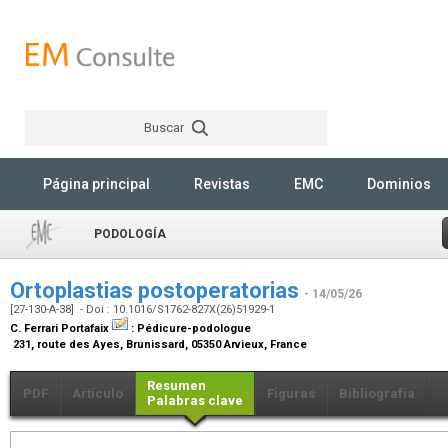
Buscar
Rechercher
Página principal
Revistas
EMC
Dominios
PODOLOGÍA
Ortoplastias postoperatorias
- 14/05/26
[27-130-A-38] - Doi : 10.1016/S1762-827X(26)51929-1
C. Ferrari Portafaix
:
Pédicure-podologue
231, route des Ayes, Brunissard, 05350 Arvieux, France
Resumen
PDF
Artículo
Figuras
Bibliografía
Palabras clave