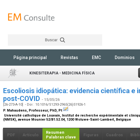
Buscar
Rechercher
Página principal
Revistas
EMC
Dominios
KINESITERAPIA - MEDICINA FÍSICA
Escoliosis idiopática: evidencia científica e 
post-COVID
- 15/05/26
[26-273-A-10] - Doi : 10.1016/S1293-2965(26)51926-1
P. Mahaudens,
Professeur, PhD, Pt
Université catholique de Louvain, Institut de recherche expérimentale et cliniq
(NMSK), avenue Mounier 52/B1.52.04, 1200 Woluwe-Saint-Lambert, Belgique
Resumen
PDF
Artículo
Figuras
Cuadros
Bibl
Palabras clave