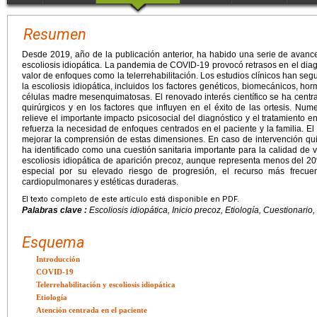
Resumen
Desde 2019, año de la publicación anterior, ha habido una serie de avance
escoliosis idiopática. La pandemia de COVID-19 provocó retrasos en el diagnó
valor de enfoques como la telerrehabilitación. Los estudios clínicos han seg
la escoliosis idiopática, incluidos los factores genéticos, biomecánicos, ho
células madre mesenquimatosas. El renovado interés científico se ha centra
quirúrgicos y en los factores que influyen en el éxito de las ortesis. N
relieve el importante impacto psicosocial del diagnóstico y el tratamiento e
refuerza la necesidad de enfoques centrados en el paciente y la familia. El
mejorar la comprensión de estas dimensiones. En caso de intervención quir
ha identificado como una cuestión sanitaria importante para la calidad de vi
escoliosis idiopática de aparición precoz, aunque representa menos del 20
especial por su elevado riesgo de progresión, el recurso más frecuen
cardiopulmonares y estéticas duraderas.
El texto completo de este artículo está disponible en PDF.
Palabras clave :
Escoliosis idiopática, Inicio precoz, Etiología, Cuestionario,
Esquema
Introducción
COVID-19
Telerrehabilitación y escoliosis idiopática
Etiología
Atención centrada en el paciente