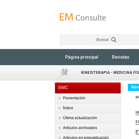
Buscar
Página principal
Revistas
KINESITERAPIA - MEDICINA FÍ
EMC
ÍNDI
Mo
Presentación
Índice
H
Última actualización
F
Artículos archivados
E
Artículos en prepublicación