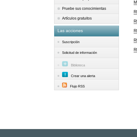
M
Pruebe sus conocimientas
R
Artículos gratuitos
R
Las acciones
R
R
Suscripción
R
Solicitud de información
Biblioteca
Crear una alerta
Flujo RSS