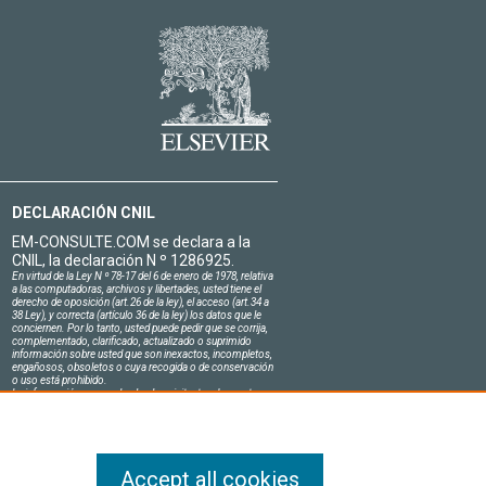
DECLARACIÓN CNIL
EM-CONSULTE.COM se declara a la
CNIL, la declaración N º 1286925.
En virtud de la Ley N º 78-17 del 6 de enero de 1978, relativa
a las computadoras, archivos y libertades, usted tiene el
derecho de oposición (art.26 de la ley), el acceso (art.34 a
38 Ley), y correcta (artículo 36 de la ley) los datos que le
conciernen. Por lo tanto, usted puede pedir que se corrija,
complementado, clarificado, actualizado o suprimido
información sobre usted que son inexactos, incompletos,
engañosos, obsoletos o cuya recogida o de conservación
o uso está prohibido.
La información personal sobre los visitantes de nuestro
sitio, incluyendo su identidad, son confidenciales.
El jefe del sitio en el honor se compromete a respetar la
confidencialidad de los requisitos legales aplicables en
Francia y no de revelar dicha información a terceros.
Accept all cookies