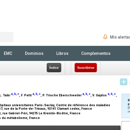
Mis alerta
Rechercher
EMC
Dominios
Libros
Complementos
Índice
Suscribirse
a
,
b
,
c
a
,
b
,
c
a
,
b
,
c
a
,
b
,
c
 L. Taibi
, F. Petit
, P. Trioche Eberschweiler
, V. Gajdos
,
B
p
ôpitaux universitaires Paris-Saclay, Centre de référence des maladies
E
7, rue de la Porte-de-Trivaux, 92141 Clamart cedex, France
r
, rue Gabriel-Péri, 94275 Le Kremlin-Bicêtre, France
es du métabolisme, France