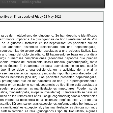
Cuadros
Bibliografía
sponible en línea desde el Friday 22 May 2026
 raros del metabolismo del glucógeno. Se han descrito e identificado
a enzimática implicada. La glucogenosis de tipo I (enfermedad de Von
d de la glucosa-6-fosfatasa en los hepatocitos: los pacientes suelen
, un abdomen distendido (relacionado con una hepatomegalia),
poglucemias de ayuno corto, asociadas a una acidosis láctica. Las
a lo largo del ciclo circadiano. El tratamiento se basa en una dieta
n surgir numerosas complicaciones (adenomas hepáticos que pueden
nia, retraso del crecimiento, litiasis urinaria, glomerulopatía), tanto
 no es óptimo. El tratamiento se basa esencialmente en una gestión
 tipo III se debe a una deficiencia en la actividad de la enzima
resentan afectación hepática y muscular (tipo IIIa), pero alrededor del
iones hepáticas (tipo IIIb). Los pacientes presentan hepatomegalia,
rolongadas que en los pacientes de tipo I) e hipertrigliceridemia.
mia en un paciente con glucogenosis de tipo III, no está asociada a
 suelen predominar las manifestaciones musculares. Pueden surgir
pática, miocardiopatía, miopatía invalidante). El tratamiento se basa en
ucho en los últimos diez años. Las glucogenosis ligadas a deficiencias
una verdadera deficiencia de la fosforilasa hepática (tipo VI) o de una
ilasa (tipo IX) son, salvo raras excepciones, enfermedades benignas. La
ma ramificante) es excepcional, y las manifestaciones clínicas son muy
sintasa también es rara (glucogenosis tipo 0). Por último, algunas