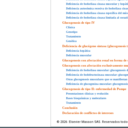
Deficiencia de fosforilasa cinasa muscular y hepá
Deficiencia autosómica recesiva de fosforilasa cina
Deficiencia de fosforilasa cinasa específica del mú
Deficiencia de fosforilasa cinasa limitada al coraz
Glucogenosis de tipo IV
Clínica
Genotipo
Tratamiento
Genética
Deficiencia de glucógeno sintasa (glucogenosis t
Deficiencia hepática
Deficiencia muscular
Glucogenosis con afectación renal en forma de
Glucogenosis con afectación exclusivamente mu
Deficiencia de fosforilasa muscular: glucogenosis
Deficiencia de fosfofructocinasa muscular: glucog
Otras glucogenosis musculares que se manifiestan c
Deficiencia de glucogenina muscular: glucogenosi
Glucogenosis de tipo II: enfermedad de Pompe
Presentaciones clínicas y evolución
Bases bioquímicas y moleculares
Tratamiento
Conclusión
Declaración de conflictos de intereses
© 2026 Elsevier Masson SAS. Reservados todo