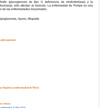
dle (glucogenosis de tipo V, deficiencia de miofosforilasa) y la
uctocinasa), sólo afectan al músculo. La enfermedad de Pompe es una
po de las enfermedades lisosomales.
ipoglucemia, Ayuno, Miopatía
s glucogenosis
lasa hepática (enfermedad de Hers)
asa cinasa
al cromosoma X (tipo IXa)