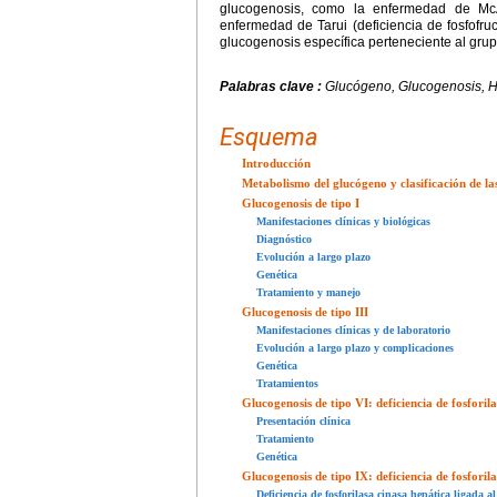
glucogenosis, como la enfermedad de McAr
enfermedad de Tarui (deficiencia de fosfofr
glucogenosis específica perteneciente al gru
Palabras clave :
Glucógeno, Glucogenosis, H
Esquema
Introducción
Metabolismo del glucógeno y clasificación de la
Glucogenosis de tipo I
Manifestaciones clínicas y biológicas
Diagnóstico
Evolución a largo plazo
Genética
Tratamiento y manejo
Glucogenosis de tipo III
Manifestaciones clínicas y de laboratorio
Evolución a largo plazo y complicaciones
Genética
Tratamientos
Glucogenosis de tipo VI: deficiencia de fosfori
Presentación clínica
Tratamiento
Genética
Glucogenosis de tipo IX: deficiencia de fosforil
Deficiencia de fosforilasa cinasa hepática ligada 