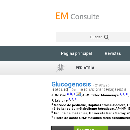
Buscar
Página principal
Revistas
PEDIATRÍA
Glucogenosis
- 21/05/26
[4-059-L-10] - Doi : 10.1016/S1245-1789(26)51939-5
a
,
b
,
c
a
,
b
,
c
J. Do Cao
, A.-C. Tallec Monneraye
,
a
,
b
,
c
P. Labrune
a
Service de pédiatrie, Hôpital Antoine-Béclère, H
héréditaires du métabolisme hépatique, AP-HP, 15
b
Faculté de médecine, Université Paris Saclay, 63
c
Filière de santé G2M: maladies rares héréditair
Resumen