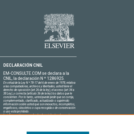
DECLARACIÓN CNIL
EM-CONSULTE.COM se declara a la
CNIL, la declaración N º 1286925.
En virtud de la Ley N º 78-17 del 6 de enero de 1978, relativa
a las computadoras, archivos y libertades, usted tiene el
derecho de oposición (art.26 de la ley), el acceso (art.34 a
38 Ley), y correcta (artículo 36 de la ley) los datos que le
conciernen. Por lo tanto, usted puede pedir que se corrija,
complementado, clarificado, actualizado o suprimido
información sobre usted que son inexactos, incompletos,
engañosos, obsoletos o cuya recogida o de conservación
o uso está prohibido.
La información personal sobre los visitantes de nuestro
sitio, incluyendo su identidad, son confidenciales.
El jefe del sitio en el honor se compromete a respetar la
confidencialidad de los requisitos legales aplicables en
Francia y no de revelar dicha información a terceros.