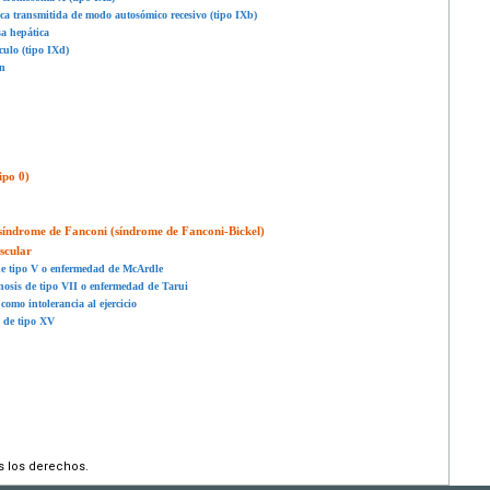
tica transmitida de modo autosómico recesivo (tipo IXb)
sa hepática
sculo (tipo IXd)
ón
ipo 0)
 síndrome de Fanconi (síndrome de Fanconi-Bickel)
scular
 de tipo V o enfermedad de McArdle
enosis de tipo VII o enfermedad de Tarui
omo intolerancia al ejercicio
s de tipo XV
s los derechos.