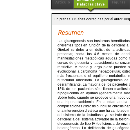
Artículo
Figuras
Palabras clave
En prensa. Pruebas corregidas por el autor. Di
Resumen
Las glucogenosis son trastornos hereditarios
diferentes tipos en función de la deficienci
Gierke) se debe a un déficit de la activida
presentar, hacia los 4-6 meses de edad
manifestaciones metabólicas agudas como hi
curvas de glucemia y lactacidemia se cruzan 
restrictiva. A medio y largo plazo puede
evolucionar a carcinoma hepatocelular, osteope
más frecuentes si el equilibrio metabólico
nutricional adecuada. La glucogenosis de
desramificante. La mayoría de los pacientes p
15% de los pacientes sólo tienen manifestac
hipoglucemia en ayunas (generalmente más p
Sobre todo, cuando se produce una hipogluce
una hiperlactacidemia. En la edad adulta,
complicaciones (fibrosis o incluso cirrosis he
una intervención dietética que ha cambiado m
del sistema de la fosforilasa, ya se trate de 
deficiencia del sistema activador de la fosfor
glucogenosis de tipo IV (deficiencia de enzi
heterogéneas. La deficiencia de glucógeno 