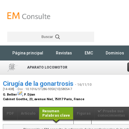
Buscar
Rechercher
Página principal
Revistas
EMC
Dominios
APARATO LOCOMOTOR
Cirugía de la gonartrosis
- 16/11/10
[14-408] - Doi : 10.1016/S1286-935X(10)58054-7
G. Bellier
, P. Djian
Cabinet Goethe, 23, avenue Niel, 75017 Paris, France
Resumen
Pruebe sus
PDF
Artículo
Figuras
Palabras clave
conocimientas
Más...