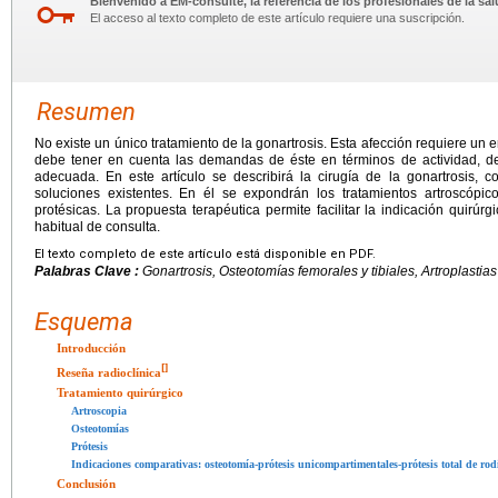
Bienvenido a EM-consulte, la referencia de los profesionales de la sal
El acceso al texto completo de este artículo requiere una suscripción.
Resumen
No existe un único tratamiento de la gonartrosis. Esta afección requiere un 
debe tener en cuenta las demandas de éste en términos de actividad, 
adecuada. En este artículo se describirá la cirugía de la gonartrosis, c
soluciones existentes. En él se expondrán los tratamientos artroscópico
protésicas. La propuesta terapéutica permite facilitar la indicación quirú
habitual de consulta.
El texto completo de este artículo está disponible en PDF.
Palabras Clave :
Gonartrosis, Osteotomías femorales y tibiales, Artroplastia
Esquema
Introducción
[
]
Reseña radioclínica
Tratamiento quirúrgico
Artroscopia
Osteotomías
Prótesis
Indicaciones comparativas: osteotomía-prótesis unicompartimentales-prótesis total de rod
Conclusión