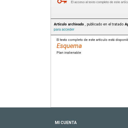
El acceso al texto completo de este artíc
Artículo archivado
, publicado en el tratado
A
para acceder
El texto completo de este artículo está disponi
Esquema
Plan inalienable
MI CUENTA