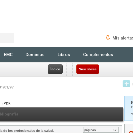
Mis alerta
Rechercher
EMC
Dominios
Libros
Complementos
Índice
Suscribirse
01/01/97
B
en PDF.
p
E
bliografía
r
páginas
17
a de los profesionales de la salud.