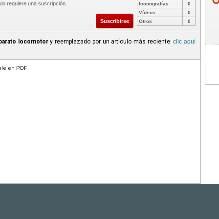
ulo requiere una suscripción.
Iconografías
0
Vídeos
0
Suscribirse
Otros
0
parato locomotor
y reemplazado por un artículo más reciente:
clic aquí
ble en PDF.