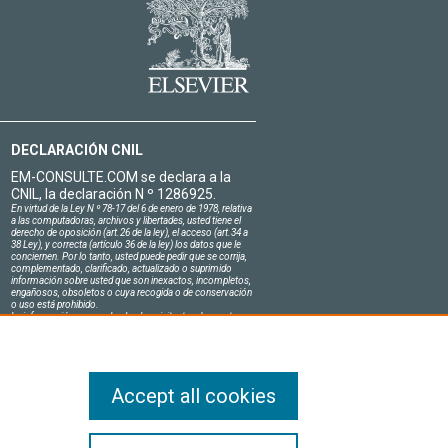
DECLARACIÓN CNIL
EM-CONSULTE.COM se declara a la
CNIL, la declaración N º 1286925.
En virtud de la Ley N º 78-17 del 6 de enero de 1978, relativa
a las computadoras, archivos y libertades, usted tiene el
derecho de oposición (art.26 de la ley), el acceso (art.34 a
38 Ley), y correcta (artículo 36 de la ley) los datos que le
conciernen. Por lo tanto, usted puede pedir que se corrija,
complementado, clarificado, actualizado o suprimido
información sobre usted que son inexactos, incompletos,
engañosos, obsoletos o cuya recogida o de conservación
o uso está prohibido.
La información personal sobre los visitantes de nuestro
sitio, incluyendo su identidad, son confidenciales.
El jefe del sitio en el honor se compromete a respetar la
confidencialidad de los requisitos legales aplicables en
Francia y no de revelar dicha información a terceros.
Accept all cookies