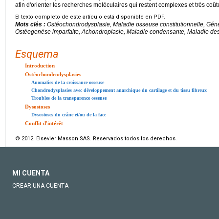
afin d'orienter les recherches moléculaires qui restent complexes et très coû
El texto completo de este artículo está disponible en PDF.
Mots clés :
Ostéochondrodysplasie, Maladie osseuse constitutionnelle, Géné
Ostéogenèse imparfaite, Achondroplasie, Maladie condensante, Maladie des
Esquema
Introduction
Ostéochondrodysplasies
Anomalies de la croissance osseuse
Chondrodysplasies avec développement anarchique du cartilage et du tissu fibreux
Troubles de la transparence osseuse
Dysostoses
Dysostoses du crâne et/ou de la face
Conflit d'intérêt
© 2012 Elsevier Masson SAS. Reservados todos los derechos.
MI CUENTA
CREAR UNA CUENTA