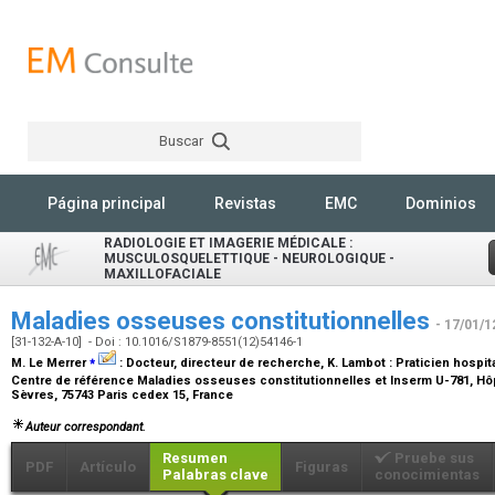
Buscar
Rechercher
Página principal
Revistas
EMC
Dominios
RADIOLOGIE ET IMAGERIE MÉDICALE :
MUSCULOSQUELETTIQUE - NEUROLOGIQUE -
MAXILLOFACIALE
Maladies osseuses constitutionnelles
- 17/01/1
[31-132-A-10] - Doi : 10.1016/S1879-8551(12)54146-1
⁎
M. Le Merrer
:
Docteur, directeur de recherche
, K. Lambot :
Praticien hospita
Centre de référence Maladies osseuses constitutionnelles et Inserm U-781, Hôp
Sèvres, 75743 Paris cedex 15, France
Auteur correspondant.
Resumen
Pruebe sus
PDF
Artículo
Figuras
Palabras clave
conocimientas