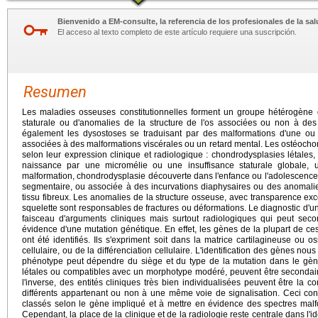
Bienvenido a EM-consulte, la referencia de los profesionales de la sal
El acceso al texto completo de este artículo requiere una suscripción.
Resumen
Les maladies osseuses constitutionnelles forment un groupe hétérogène d'
staturale ou d'anomalies de la structure de l'os associées ou non à des
également les dysostoses se traduisant par des malformations d'une ou p
associées à des malformations viscérales ou un retard mental. Les ostéoch
selon leur expression clinique et radiologique : chondrodysplasies létales
naissance par une micromélie ou une insuffisance staturale globale, 
malformation, chondrodysplasie découverte dans l'enfance ou l'adolescence 
segmentaire, ou associée à des incurvations diaphysaires ou des anomali
tissu fibreux. Les anomalies de la structure osseuse, avec transparence exc
squelette sont responsables de fractures ou déformations. Le diagnostic d'
faisceau d'arguments cliniques mais surtout radiologiques qui peut sec
évidence d'une mutation génétique. En effet, les gènes de la plupart de ce
ont été identifiés. Ils s'expriment soit dans la matrice cartilagineuse ou o
cellulaire, ou de la différenciation cellulaire. L'identification des gènes n
phénotype peut dépendre du siège et du type de la mutation dans le gène, 
létales ou compatibles avec un morphotype modéré, peuvent être seconda
l'inverse, des entités cliniques très bien individualisées peuvent être la
différents appartenant ou non à une même voie de signalisation. Ceci con
classés selon le gène impliqué et à mettre en évidence des spectres malf
Cependant, la place de la clinique et de la radiologie reste centrale dans l'