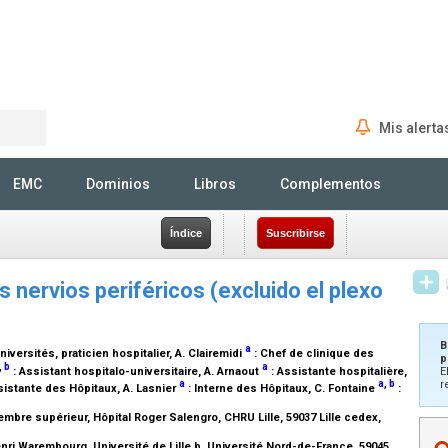
Mis alerta
Rechercher
EMC
Dominios
Libros
Complementos
Índice
Suscribirse
 nervios periféricos (excluido el plexo
B
a
versités, praticien hospitalier
, A. Clairemidi
:
Chef de clinique des
p
,
b
a
:
Assistant hospitalo-universitaire
, A. Arnaout
:
Assistante hospitalière
,
E
r
a
a
,
b
sistante des Hôpitaux
, A. Lasnier
:
Interne des Hôpitaux
, C. Fontaine
:
mbre supérieur, Hôpital Roger Salengro, CHRU Lille, 59037 Lille cedex,
ri Warembourg, Université de Lille b, Université Nord-de-France, 59045