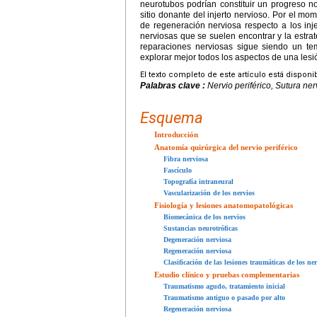
neurotubos podrían constituir un progreso not
sitio donante del injerto nervioso. Por el m
de regeneración nerviosa respecto a los inje
nerviosas que se suelen encontrar y la estra
reparaciones nerviosas sigue siendo un tem
explorar mejor todos los aspectos de una lesi
El texto completo de este artículo está disponi
Palabras clave :
Nervio periférico, Sutura ner
Esquema
Introducción
Anatomía quirúrgica del nervio periférico
Fibra nerviosa
Fascículo
Topografía intraneural
Vascularización de los nervios
Fisiología y lesiones anatomopatológicas
Biomecánica de los nervios
Sustancias neurotróficas
Degeneración nerviosa
Regeneración nerviosa
Clasificación de las lesiones traumáticas de los ner
Estudio clínico y pruebas complementarias
Traumatismo agudo, tratamiento inicial
Traumatismo antiguo o pasado por alto
Regeneración nerviosa