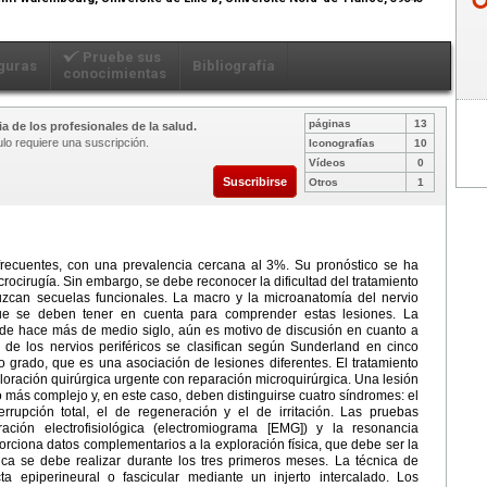
Pruebe sus
guras
Bibliografía
conocimientas
páginas
13
a de los profesionales de la salud.
ulo requiere una suscripción.
Iconografías
10
Vídeos
0
Suscribirse
Otros
1
 frecuentes, con una prevalencia cercana al 3%. Su pronóstico se ha
rocirugía. Sin embargo, se debe reconocer la dificultad del tratamiento
uzcan secuelas funcionales. La macro y la microanatomía del nervio
que se deben tener en cuenta para comprender estas lesiones. La
de hace más de medio siglo, aún es motivo de discusión en cuanto a
 de los nervios periféricos se clasifican según Sunderland en cinco
grado, que es una asociación de lesiones diferentes. El tratamiento
loración quirúrgica urgente con reparación microquirúrgica. Una lesión
 más complejo y, en este caso, deben distinguirse cuatro síndromes: el
errupción total, el de regeneración y el de irritación. Las pruebas
ación electrofisiológica (electromiograma [EMG]) y la resonancia
rciona datos complementarios a la exploración física, que debe ser la
gica se debe realizar durante los tres primeros meses. La técnica de
a epiperineural o fascicular mediante un injerto intercalado. Los