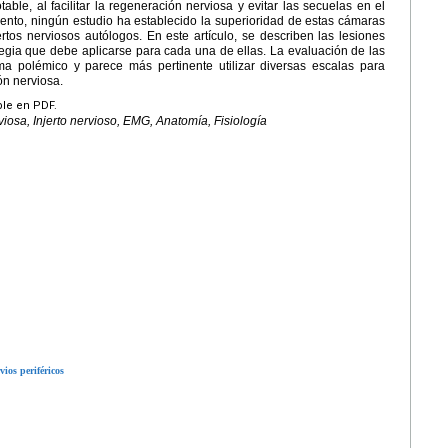
able, al facilitar la regeneración nerviosa y evitar las secuelas en el
omento, ningún estudio ha establecido la superioridad de estas cámaras
rtos nerviosos autólogos. En este artículo, se describen las lesiones
tegia que debe aplicarse para cada una de ellas. La evaluación de las
a polémico y parece más pertinente utilizar diversas escalas para
ón nerviosa.
ble en PDF.
viosa, Injerto nervioso, EMG, Anatomía, Fisiología
vios periféricos