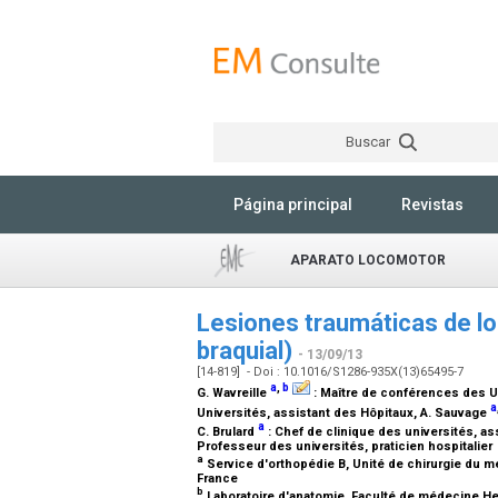
Buscar
Página principal
Revistas
APARATO LOCOMOTOR
Lesiones traumáticas de los
braquial)
- 13/09/13
[14-819] - Doi : 10.1016/S1286-935X(13)65495-7
a
,
b
G. Wavreille
:
Maître de conférences des Uni
a
Universités, assistant des Hôpitaux
, A. Sauvage
a
C. Brulard
:
Chef de clinique des universités, as
Professeur des universités, praticien hospitalier
a
Service d'orthopédie B, Unité de chirurgie du me
France
b
Laboratoire d'anatomie, Faculté de médecine Hen