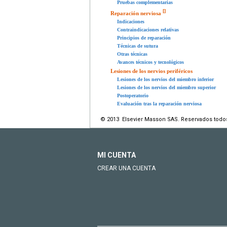
Pruebas complementarias
[
]
Reparación nerviosa
Indicaciones
Contraindicaciones relativas
Principios de reparación
Técnicas de sutura
Otras técnicas
Avances técnicos y tecnológicos
Lesiones de los nervios periféricos
Lesiones de los nervios del miembro inferior
Lesiones de los nervios del miembro superior
Postoperatorio
Evaluación tras la reparación nerviosa
© 2013 Elsevier Masson SAS. Reservados todo
MI CUENTA
CREAR UNA CUENTA