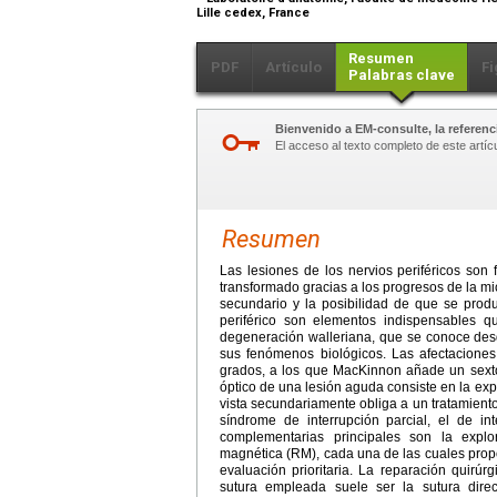
Lille cedex, France
Resumen
PDF
Artículo
Fi
Palabras clave
Bienvenido a EM-consulte, la referenci
El acceso al texto completo de este artíc
Resumen
Las lesiones de los nervios periféricos son
transformado gracias a los progresos de la mic
secundario y la posibilidad de que se prod
periférico son elementos indispensables 
degeneración walleriana, que se conoce des
sus fenómenos biológicos. Las afectaciones
grados, a los que MacKinnon añade un sexto 
óptico de una lesión aguda consiste en la exp
vista secundariamente obliga a un tratamiento
síndrome de interrupción parcial, el de int
complementarias principales son la explor
magnética (RM), cada una de las cuales propo
evaluación prioritaria. La reparación quirúr
sutura empleada suele ser la sutura direct