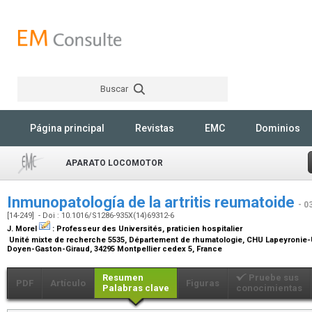
Buscar
Rechercher
Página principal
Revistas
EMC
Dominios
APARATO LOCOMOTOR
Inmunopatología de la artritis reumatoide
- 0
[14-249] - Doi : 10.1016/S1286-935X(14)69312-6
J. Morel
:
Professeur des Universités, praticien hospitalier
Unité mixte de recherche 5535, Département de rhumatologie, CHU Lapeyronie-Un
Doyen-Gaston-Giraud, 34295 Montpellier cedex 5, France
Resumen
Pruebe sus
PDF
Artículo
Figuras
Palabras clave
conocimientas