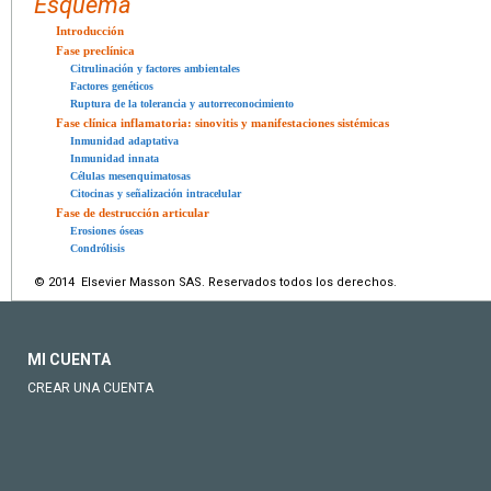
Esquema
Introducción
Fase preclínica
Citrulinación y factores ambientales
Factores genéticos
Ruptura de la tolerancia y autorreconocimiento
Fase clínica inflamatoria: sinovitis y manifestaciones sistémicas
Inmunidad adaptativa
Inmunidad innata
Células mesenquimatosas
Citocinas y señalización intracelular
Fase de destrucción articular
Erosiones óseas
Condrólisis
© 2014 Elsevier Masson SAS. Reservados todos los derechos.
MI CUENTA
CREAR UNA CUENTA