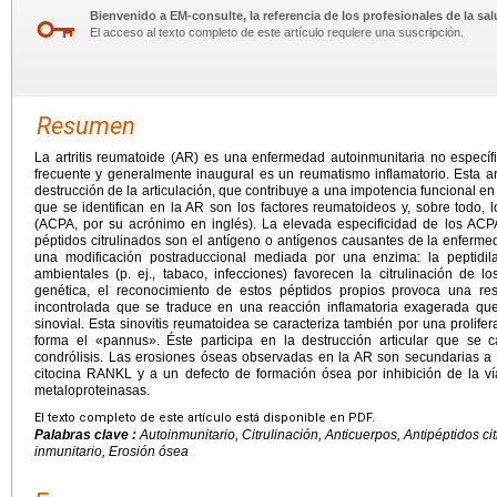
Bienvenido a EM-consulte, la referencia de los profesionales de la sal
El acceso al texto completo de este artículo requiere una suscripción.
Resumen
La artritis reumatoide (AR) es una enfermedad autoinmunitaria no especí
frecuente y generalmente inaugural es un reumatismo inflamatorio. Esta ar
destrucción de la articulación, que contribuye a una impotencia funcional e
que se identifican en la AR son los factores reumatoideos y, sobre todo, l
(ACPA, por su acrónimo en inglés). La elevada especificidad de los ACP
péptidos citrulinados son el antígeno o antígenos causantes de la enfermed
una modificación postraduccional mediada por una enzima: la peptidila
ambientales (p. ej., tabaco, infecciones) favorecen la citrulinación de 
genética, el reconocimiento de estos péptidos propios provoca una res
incontrolada que se traduce en una reacción inflamatoria exagerada q
sinovial. Esta sinovitis reumatoidea se caracteriza también por una prolifera
forma el «pannus». Éste participa en la destrucción articular que se 
condrólisis. Las erosiones óseas observadas en la AR son secundarias a l
citocina RANKL y a un defecto de formación ósea por inhibición de la vía
metaloproteinasas.
El texto completo de este artículo está disponible en PDF.
Palabras clave :
Autoinmunitario, Citrulinación, Anticuerpos, Antipéptidos ci
inmunitario, Erosión ósea