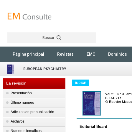
Buscar
Rechercher
Página principal
Revistas
EMC
Dominios
EUROPEAN PSYCHIATRY
La revisión
ÍNDICE
Presentación
Vol 21 - N° 3 - avr
P. 143-217
© Elsevier Mass
Último número
Artículos en prepublicación
Archivos
Editorial Board
Numeros tematicos