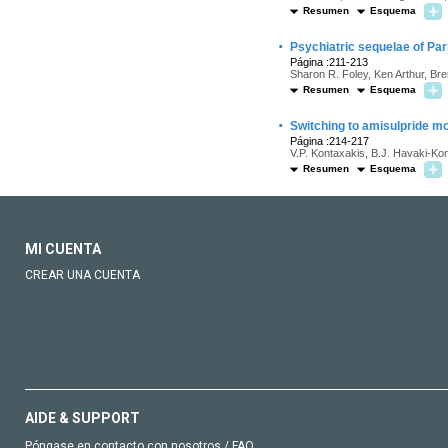
Resumen
Esquema
·
Psychiatric sequelae of Par
Página :211-213
Sharon R. Foley, Ken Arthur, Bre
Resumen
Esquema
·
Switching to amisulpride m
Página :214-217
V.P. Kontaxakis, B.J. Havaki-Kon
Resumen
Esquema
MI CUENTA
CREAR UNA CUENTA
AIDE & SUPPORT
Póngase en contacto con nosotros / FAQ