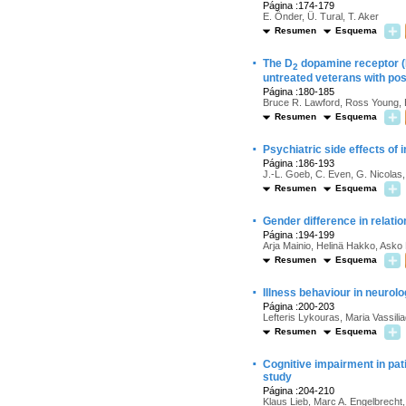
Página :174-179
E. Önder, Ü. Tural, T. Aker
Resumen
Esquema
·
The D
dopamine receptor (D
2
untreated veterans with pos
Página :180-185
Bruce R. Lawford, Ross Young, E
Resumen
Esquema
·
Psychiatric side effects of i
Página :186-193
J.-L. Goeb, C. Even, G. Nicolas,
Resumen
Esquema
·
Gender difference in relatio
Página :194-199
Arja Mainio, Helinä Hakko, Ask
Resumen
Esquema
·
Illness behaviour in neurolo
Página :200-203
Lefteris Lykouras, Maria Vassili
Resumen
Esquema
·
Cognitive impairment in pati
study
Página :204-210
Klaus Lieb, Marc A. Engelbrecht