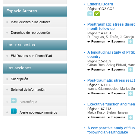
·
Editorial Board
Página :CO2-CO2
Espacio Autores
Instrucciones a los autores
·
Posttraumatic stress disord
month follow-up
Derechos de reproducción
Página :143-151
D. Fraguas, S. Terán, J. Conejo-
Resumen
Esquema
Los + suscritos
·
A longitudinal study of PT
EM|Revues sur iPhone/iPad
country
Página :152-159
Göran Roth, Solvig Ekblad, Han
Las acciones
Resumen
Esquema
·
Suscripción
Post-traumatic stress reac
Página :160-166
Ioanna Giannopoulou, Marios Stro
Solicitud de información
Resumen
Esquema
Bibliothèque
·
Executive function and mem
Página :167-173
Alerte nouveaux numéros
Maida Koso, Stefan Hansen
Resumen
Esquema
·
A comparative study of fluo
following an earthquake