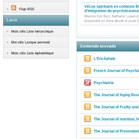
Vécus spirituels en contexte B
Flujo RSS
d’intégration du psychotrauma
Marine Del Ben, Nathalie Lugand
Liens
Disponible en línea desde el jeudi 2
Mots clés Liste hiérarchique
Mot clés Lexique permuté
Contenido asociado
Mots clés Liste alphabétique
L'Encéphale
French Journal of Psychi
Psychiatrie
The Journal of Aging Res
The Journal of Frailty an
The Journal of nutrition, 
The Journal of Preventio