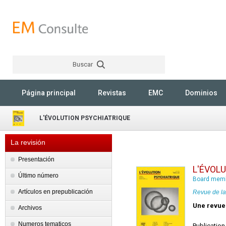
Buscar
Rechercher
Página principal
Revistas
EMC
Dominios
L'ÉVOLUTION PSYCHIATRIQUE
La revisión
Presentación
L'ÉVOL
Último número
Board membe
Artículos en prepublicación
Revue de la
Une revue 
Archivos
Numeros tematicos
Publicatio