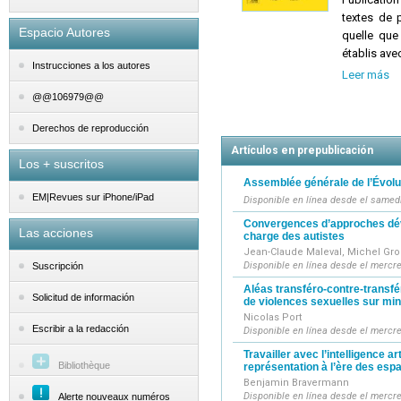
textes de 
Espacio Autores
quelle que
établis avec
Instrucciones a los autores
Indexée et 
Leer más
son titre, 
@@106979@@
discipline.
anglaise.
Derechos de reproducción
Artículos en prepublicación
Los + suscritos
Assemblée générale de l’Évolut
EM|Revues sur iPhone/iPad
Disponible en línea desde el samed
Convergences d’approches dév
Las acciones
charge des autistes
Jean-Claude Maleval, Michel Grol
Disponible en línea desde el mercre
Suscripción
Aléas transféro-contre-transfér
Solicitud de información
de violences sexuelles sur mi
Nicolas Port
Escribir a la redacción
Disponible en línea desde el mercre
Travailler avec l’intelligence art
Bibliothèque
représentation à l’ère des esp
Benjamin Bravermann
Disponible en línea desde el mercre
Alerte nouveaux numéros