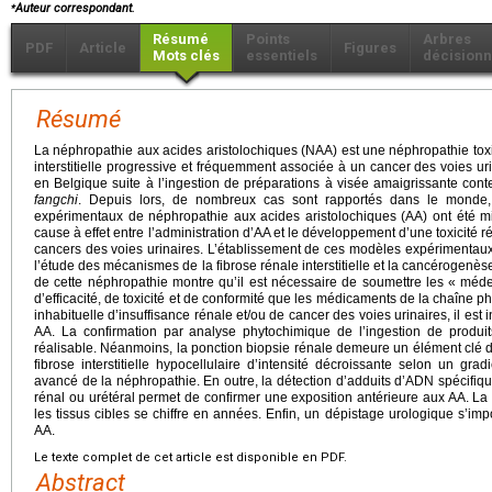
⁎
Auteur correspondant.
Résumé
Points
Arbres
PDF
Article
Figures
Mots clés
essentiels
décisionn
Résumé
La néphropathie aux acides aristolochiques (NAA) est une néphropathie toxi
interstitielle progressive et fréquemment associée à un cancer des voies uri
en Belgique suite à l’ingestion de préparations à visée amaigrissante conte
fangchi
. Depuis lors, de nombreux cas sont rapportés dans le monde,
expérimentaux de néphropathie aux acides aristolochiques (AA) ont été mis 
cause à effet entre l’administration d’AA et le développement d’une toxicité
cancers des voies urinaires. L’établissement de ces modèles expérimentaux
l’étude des mécanismes de la fibrose rénale interstitielle et la cancérogenèse
de cette néphropathie montre qu’il est nécessaire de soumettre les « méd
d’efficacité, de toxicité et de conformité que les médicaments de la chaîne 
inhabituelle d’insuffisance rénale et/ou de cancer des voies urinaires, il est
AA. La confirmation par analyse phytochimique de l’ingestion de produi
réalisable. Néanmoins, la ponction biopsie rénale demeure un élément clé d
fibrose interstitielle hypocellulaire d’intensité décroissante selon un grad
avancé de la néphropathie. En outre, la détection d’adduits d’ADN spécifiqu
rénal ou urétéral permet de confirmer une exposition antérieure aux AA. L
les tissus cibles se chiffre en années. Enfin, un dépistage urologique s’i
AA.
Le texte complet de cet article est disponible en PDF.
Abstract