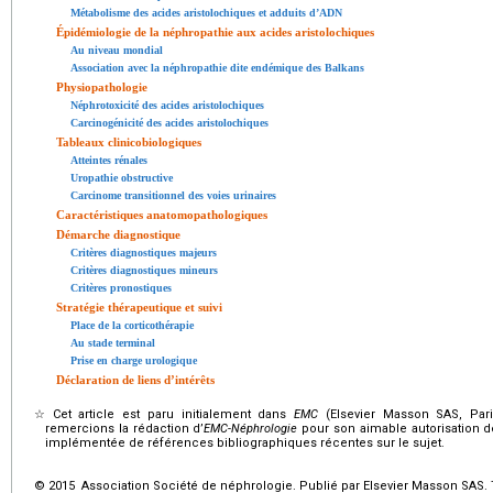
Métabolisme des acides aristolochiques et adduits d’ADN
Épidémiologie de la néphropathie aux acides aristolochiques
Au niveau mondial
Association avec la néphropathie dite endémique des Balkans
Physiopathologie
Néphrotoxicité des acides aristolochiques
Carcinogénicité des acides aristolochiques
Tableaux clinicobiologiques
Atteintes rénales
Uropathie obstructive
Carcinome transitionnel des voies urinaires
Caractéristiques anatomopathologiques
Démarche diagnostique
Critères diagnostiques majeurs
Critères diagnostiques mineurs
Critères pronostiques
Stratégie thérapeutique et suivi
Place de la corticothérapie
Au stade terminal
Prise en charge urologique
Déclaration de liens d’intérêts
☆
Cet article est paru initialement dans
EMC
(Elsevier Masson SAS, Paris
remercions la rédaction d’
EMC-Néphrologie
pour son aimable autorisation d
implémentée de références bibliographiques récentes sur le sujet.
© 2015 Association Société de néphrologie. Publié par Elsevier Masson SAS. T