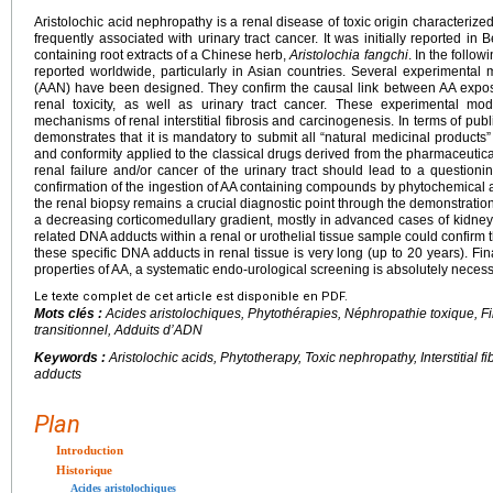
Aristolochic acid nephropathy is a renal disease of toxic origin characterized 
frequently associated with urinary tract cancer. It was initially reported in 
containing root extracts of a Chinese herb,
Aristolochia fangchi
. In the foll
reported worldwide, particularly in Asian countries. Several experimental 
(AAN) have been designed. They confirm the causal link between AA expos
renal toxicity, as well as urinary tract cancer. These experimental mod
mechanisms of renal interstitial fibrosis and carcinogenesis. In terms of publ
demonstrates that it is mandatory to submit all “natural medicinal products” t
and conformity applied to the classical drugs derived from the pharmaceutic
renal failure and/or cancer of the urinary tract should lead to a question
confirmation of the ingestion of AA containing compounds by phytochemical a
the renal biopsy remains a crucial diagnostic point through the demonstration of
a decreasing corticomedullary gradient, mostly in advanced cases of kidney
related DNA adducts within a renal or urothelial tissue sample could confirm 
these specific DNA adducts in renal tissue is very long (up to 20 years). Fin
properties of AA, a systematic endo-urological screening is absolutely necess
Le texte complet de cet article est disponible en PDF.
Mots clés :
Acides aristolochiques, Phytothérapies, Néphropathie toxique, Fib
transitionnel, Adduits d’ADN
Keywords :
Aristolochic acids, Phytotherapy, Toxic nephropathy, Interstitial 
adducts
Plan
Introduction
Historique
Acides aristolochiques