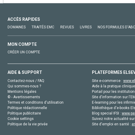
ACCÈS RAPIDES
DOMAINES
TRAITÉS EMC
REVUES
LIVRES
NOS FORMULES D'AB
MON COMPTE
CRÉER UN COMPTE
AIDE & SUPPORT
PLATEFORMES ELSE
Contactez-nous / FAQ
Site e-commerce :
www.el
Qui sommes-nous ?
Aide à la pratique clinique
Mentions légales
Portail pour les institution
© - Avertissements
Site d'information sur l'E
Termes et conditions d'utilisation
E-learning pour les infirmi
Politique rédactionnelle
Bibliothèque d'e-books Els
Politique publicitaire
Blog special IFSI :
www.gen
Cookie settings
Suivez notre actualité sur
Politique de la vie privée
Site d'emploi en santé :
e