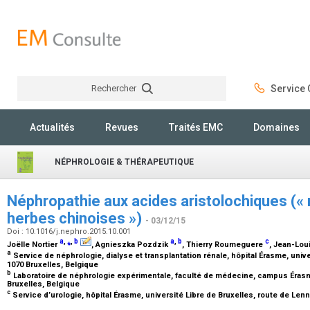
Rechercher
Service C
Rechercher
Actualités
Revues
Traités EMC
Domaines
NÉPHROLOGIE & THÉRAPEUTIQUE
Néphropathie aux acides aristolochiques («
herbes chinoises »)
- 03/12/15
Doi : 10.1016/j.nephro.2015.10.001
a
,
⁎
,
b
a
,
b
c
Joëlle Nortier
, Agnieszka Pozdzik
, Thierry Roumeguere
, Jean-Lo
a
Service de néphrologie, dialyse et transplantation rénale, hôpital Érasme, unive
1070 Bruxelles, Belgique
b
Laboratoire de néphrologie expérimentale, faculté de médecine, campus Érasme
Bruxelles, Belgique
c
Service d’urologie, hôpital Érasme, université Libre de Bruxelles, route de Lenn