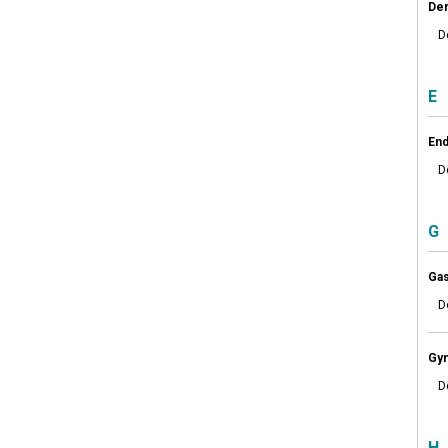
Der
D
E
End
D
G
Gas
D
Gy
D
H