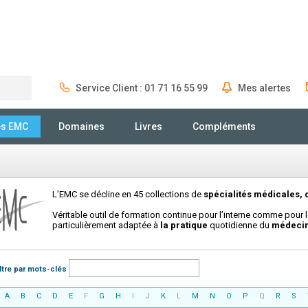
Service Client : 01 71 16 55 99
Mes alertes
Rechercher
és EMC
Domaines
Livres
Compléments
L’EMC se décline en 45 collections de
spécialités médicales, 
Véritable outil de formation continue pour l’interne comme pour l
particulièrement adaptée à
la pratique
quotidienne du
médeci
iltre par mots-clés
A
B
C
D
E
F
G
H
I
J
K
L
M
N
O
P
Q
R
S