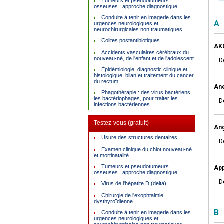
Tumeurs et pseudotumeurs
osseuses : approche diagnostique
Conduite à tenir en imagerie dans les
A
urgences neurologiques et
neurochirurgicales non traumatiques
Colites postantibiotiques
AKO
Accidents vasculaires cérébraux du
nouveau-né, de l'enfant et de l'adolescent
D
Épidémiologie, diagnostic clinique et
histologique, bilan et traitement du cancer
du rectum
Ane
Phagothérapie : des virus bactériens,
les bactériophages, pour traiter les
D
infections bactériennes
Testez-vous (gratuit)
Ang
Usure des structures dentaires
D
Examen clinique du chiot nouveau-né
et mortinatalité
Tumeurs et pseudotumeurs
App
osseuses : approche diagnostique
D
Virus de l'hépatite D (delta)
Chirurgie de l'exophtalmie
dysthyroïdienne
B
Conduite à tenir en imagerie dans les
urgences neurologiques et