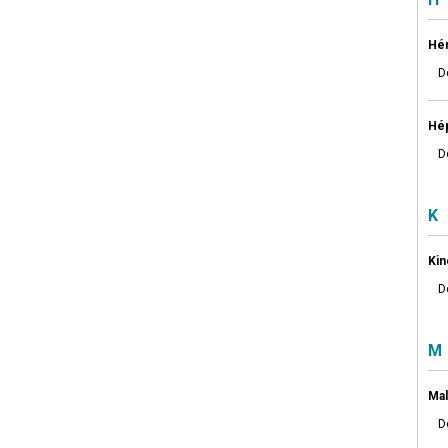
Hé
D
Hép
D
K
Kin
D
M
Mal
D