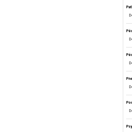
Pat
D
Péd
D
Péd
D
Pn
D
Pod
D
Psy