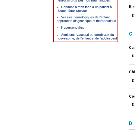
neurochirurgicales non traumatiques
Bio
Conduite à tenir face à un patient à
risque hémorragique
D
Vessies neurologiques de l'enfant :
approches diagnostique et thérapeutique
Hypercondylies
C
Accidents vasculaires cérébraux du
nouveau-né, de l'enfant et de l'adolescent
Car
D
Chi
D
Cos
D
D