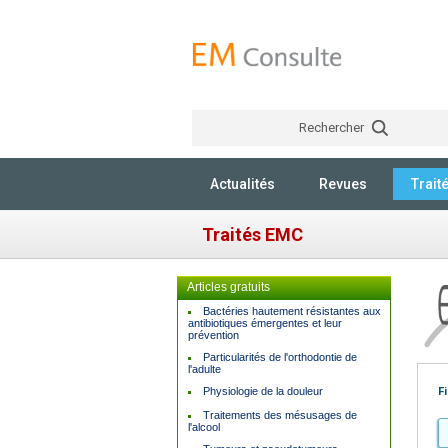
Rechercher
Actualités
Revues
Trait
Traités EMC
Articles gratuits
Bactéries hautement résistantes aux
antibiotiques émergentes et leur
prévention
Particularités de l'orthodontie de
l'adulte
F
Physiologie de la douleur
Traitements des mésusages de
l'alcool