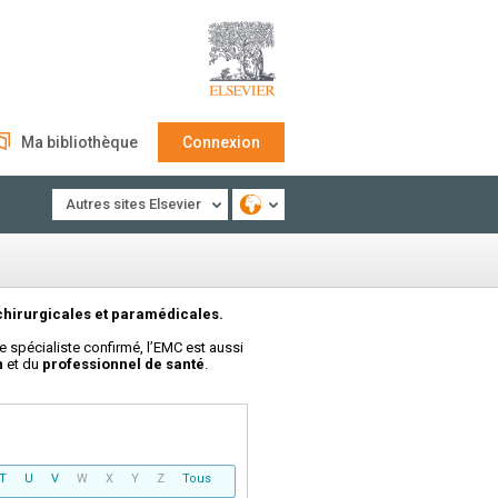
Ma bibliothèque
Connexion
Autres sites Elsevier
chirurgicales et paramédicales.
e spécialiste confirmé, l’EMC est aussi
n
et du
professionnel de santé
.
T
U
V
W
X
Y
Z
Tous