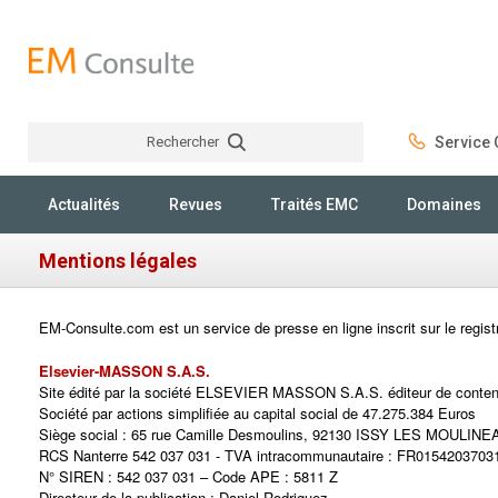
Rechercher
Service C
Rechercher
Actualités
Revues
Traités EMC
Domaines
Mentions légales
EM-Consulte.com est un service de presse en ligne inscrit sur le reg
Elsevier-MASSON S.A.S.
Site édité par la société ELSEVIER MASSON S.A.S. éditeur de contenu
Société par actions simplifiée au capital social de 47.275.384 Euros
Siège social : 65 rue Camille Desmoulins, 92130 ISSY LES MOULIN
RCS Nanterre 542 037 031 - TVA intracommunautaire : FR0154203703
N° SIREN : 542 037 031 – Code APE : 5811 Z
Directeur de la publication : Daniel Rodriguez