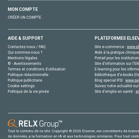
MON COMPTE
CRÉER UN COMPTE
AIDE & SUPPORT
PLATEFORMES ELSE
Contactez-nous / FAQ
Site e-commerce :
www.el
Qui sommes-nous ?
Aide à la pratique clinique
Mentions légales
Portail pour les institution
© - Avertissements
Site d'information sur l'E
Termes et conditions d'utilisation
E-learning pour les infirmi
Politique rédactionnelle
Bibliothèque d'e-books Els
Politique publicitaire
Blog special IFSI :
www.gen
Cookie settings
Suivez notre actualité sur
Politique de la vie privée
Site d'emploi en santé :
e
Tout le contenu de ce site: Copyright © 2026 Elsevier, ses concédants de licence e
de données, a la formation en IA et aux technologies similaires. Pour tout con