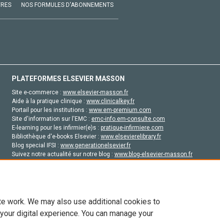
VRES
NOS FORMULES D'ABONNEMENTS
PLATEFORMES ELSEVIER MASSON
Site e-commerce :
www.elsevier-masson.fr
Aide à la pratique clinique :
www.clinicalkey.fr
Portail pour les institutions :
www.em-premium.com
Site d'information sur l'EMC :
emc-info.em-consulte.com
E-learning pour les infirmier(e)s :
pratique-infirmiere.com
Bibliothèque d'e-books Elsevier :
www.elsevierelibrary.fr
Blog special IFSI :
www.generationelsevier.fr
Suivez notre actualité sur notre blog :
www.blog-elsevier-masson.fr
Site d'emploi en santé :
emploisante.com
te work. We may also use additional cookies to
 your digital experience. You can manage your