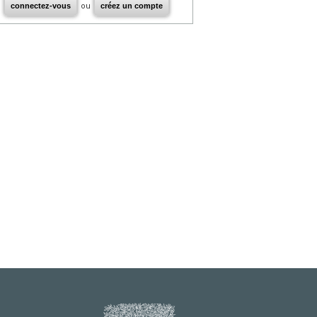
connectez-vous
ou
créez un compte