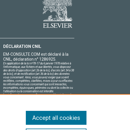
DÉCLARATION CNIL
EM-CONSULTE.COM est déclaré à la
CNIL, déclaration n° 1286925.
En application de la loi nº78-17 du 6 janvier 1978 relative à
l'informatique, aux fichiers et aux libertés, vous disposez
des droits d'opposition (art.26 de la loi), d'accès (art.34 à 38
de la loi), et de rectification (art.36 de la loi) des données
vous concernant. Ainsi, vous pouvez exiger que soient
rectifiées, complétées, clarifiées, mises à jour ou effacées
les informations vous concernant qui sont inexactes,
incomplètes, équivoques, périmées ou dont la collecte ou
l'utilisation ou la conservation est interdite.
Les informations personnelles concernant les visiteurs de
notre site, y compris leur identité, sont confidentielles.
Le responsable du site s'engage sur l'honneur à respecter
les conditions légales de confidentialité applicables en
France et à ne pas divulguer ces informations à des tiers.
Accept all cookies