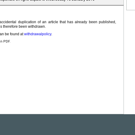
 accidental duplication of an article that has already been published,
has therefore been withdrawn.
 can be found at
withdrawalpolicy
.
en PDF.