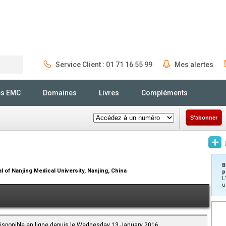
Service Client : 01 71 16 55 99
Mes alertes
Rechercher
és EMC
Domaines
Livres
Compléments
S'abonner
B
al of Nanjing Medical University, Nanjing, China
p
L
u
 Disponible en ligne depuis le Wednesday 13 January 2016