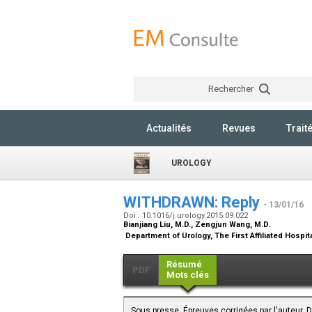
Rechercher
Actualités
Revues
Trait
UROLOGY
WITHDRAWN: Reply
- 13/01/16
Doi : 10.1016/j.urology.2015.09.022
Bianjiang Liu,
M.D.
, Zengjun Wang,
M.D.
Department of Urology, The First Affiliated Hospit
Résumé
PDF
Mots clés
Sous presse. Épreuves corrigées par l'auteur.