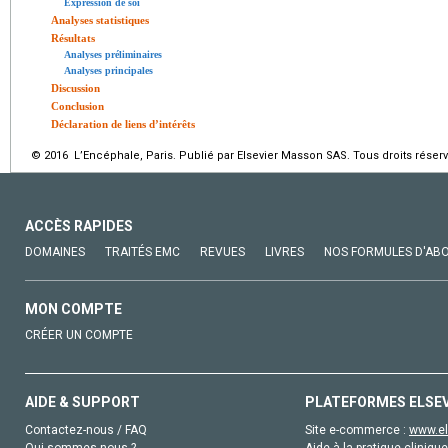
Expression de soi
Analyses statistiques
Résultats
Analyses préliminaires
Analyses principales
Discussion
Conclusion
Déclaration de liens d’intérêts
© 2016 L’Encéphale, Paris. Publié par Elsevier Masson SAS. Tous droits réserv
ACCÈS RAPIDES
DOMAINES
TRAITÉS EMC
REVUES
LIVRES
NOS FORMULES D'AB
MON COMPTE
CRÉER UN COMPTE
AIDE & SUPPORT
PLATEFORMES ELSE
Contactez-nous / FAQ
Site e-commerce :
www.el
Qui sommes-nous ?
Aide à la pratique clinique