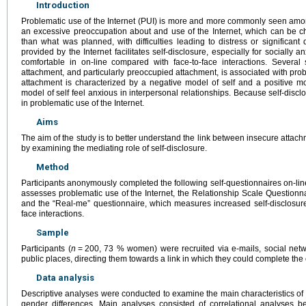
Introduction
Problematic use of the Internet (PUI) is more and more commonly seen among
an excessive preoccupation about and use of the Internet, which can be c
than what was planned, with difficulties leading to distress or significan
provided by the Internet facilitates self-disclosure, especially for sociall
comfortable in on-line compared with face-to-face interactions. Several 
attachment, and particularly preoccupied attachment, is associated with prob
attachment is characterized by a negative model of self and a positive m
model of self feel anxious in interpersonal relationships. Because self-disclo
in problematic use of the Internet.
Aims
The aim of the study is to better understand the link between insecure attach
by examining the mediating role of self-disclosure.
Method
Participants anonymously completed the following self-questionnaires on-line:
assesses problematic use of the Internet, the Relationship Scale Questionn
and the “Real-me” questionnaire, which measures increased self-disclosure
face interactions.
Sample
Participants (
n
=
200, 73 % women) were recruited via e-mails, social networ
public places, directing them towards a link in which they could complete the
Data analysis
Descriptive analyses were conducted to examine the main characteristics of 
gender differences. Main analyses consisted of correlational analyses 