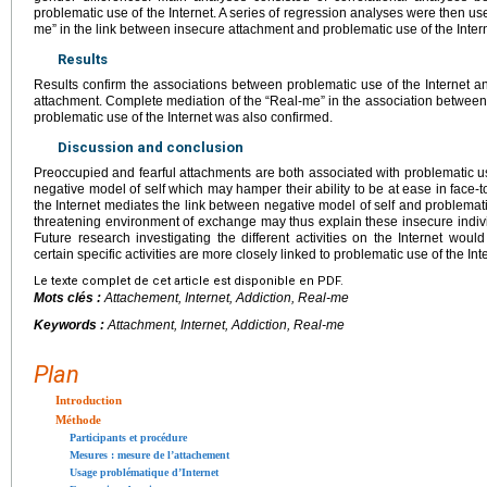
problematic use of the Internet. A series of regression analyses were then use
me” in the link between insecure attachment and problematic use of the Intern
Results
Results confirm the associations between problematic use of the Internet an
attachment. Complete mediation of the “Real-me” in the association between
problematic use of the Internet was also confirmed.
Discussion and conclusion
Preoccupied and fearful attachments are both associated with problematic u
negative model of self which may hamper their ability to be at ease in face-
the Internet mediates the link between negative model of self and problematic
threatening environment of exchange may thus explain these insecure indivi
Future research investigating the different activities on the Internet wou
certain specific activities are more closely linked to problematic use of the I
Le texte complet de cet article est disponible en PDF.
Mots clés :
Attachement, Internet, Addiction,
Real-me
Keywords :
Attachment, Internet, Addiction, Real-me
Plan
Introduction
Méthode
Participants et procédure
Mesures : mesure de l’attachement
Usage problématique d’Internet