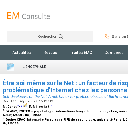
Rechercher
Service C
Rechercher
Actualités
Revues
Traités EMC
Domaines
L'ENCÉPHALE
Être soi-même sur le Net : un facteur de ris
problématique d’Internet chez les personn
Self-disclosure on the Net: A risk factor for problematic use of the Inte
Doi : 10.1016/j.encep.2015.12.019
a
,
⁎
b
M. Danet
, R. Miljkovitch
a
EA 4072, PSITEC – psychologie : interactions temps émotions cognition, univer
60149, 59000 Lille, France
b
Équipe CRAC, laboratoire Paragraphe, UFR de psychologie, université Paris 8, 2,
02, France