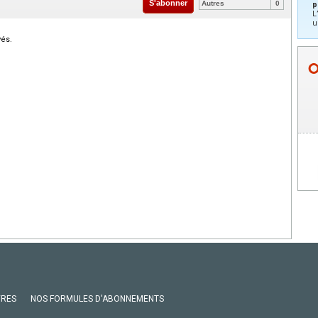
S'abonner
Autres
0
p
L
u
vés.
VRES
NOS FORMULES D'ABONNEMENTS