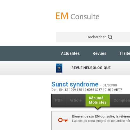
Rechercher
Actualités
Revues
Trait
REVUE NEUROLOGIQUE
Sunct syndrome
- 01/03/08
Doi : RN-12-1999-155-12-0035-3787-101019-ART7
Résumé
PDF
Article
Complém
Mots clés
Bienvenue sur EM-consulte, la référen
L’accès au texte intégral de cet article 