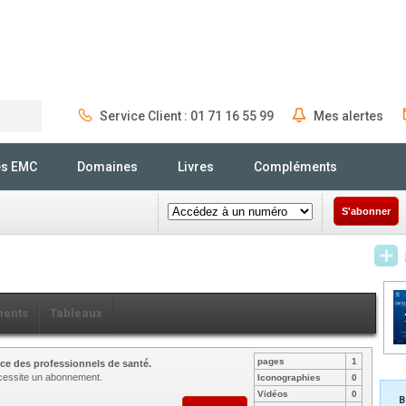
Service Client : 01 71 16 55 99
Mes alertes
Rechercher
és EMC
Domaines
Livres
Compléments
S'abonner
ents
Tableaux
pages
1
ce des professionnels de santé.
nécessite un abonnement.
Iconographies
0
Vidéos
0
B