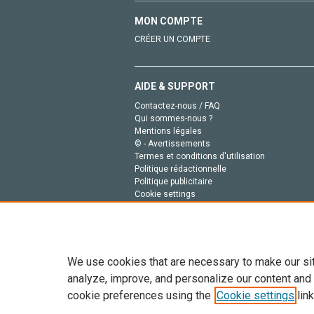
MON COMPTE
CRÉER UN COMPTE
AIDE & SUPPORT
Contactez-nous / FAQ
Qui sommes-nous ?
Mentions légales
© - Avertissements
Termes et conditions d'utilisation
Politique rédactionnelle
Politique publicitaire
Cookie settings
Politique de la vie privée
We use cookies that are necessary to make our si
analyze, improve, and personalize our content and
cookie preferences using the
Cookie settings
link
Tout le contenu de ce site: Copyright © 2026 Else
de données, a la formation en IA et aux technol