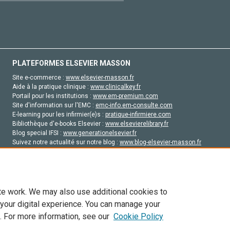
PLATEFORMES ELSEVIER MASSON
Site e-commerce :
www.elsevier-masson.fr
Aide à la pratique clinique :
www.clinicalkey.fr
Portail pour les institutions :
www.em-premium.com
Site d'information sur l'EMC :
emc-info.em-consulte.com
E-learning pour les infirmier(e)s :
pratique-infirmiere.com
Bibliothèque d'e-books Elsevier :
www.elsevierelibrary.fr
Blog special IFSI :
www.generationelsevier.fr
Suivez notre actualité sur notre blog :
www.blog-elsevier-masson.fr
Site d'emploi en santé :
emploisante.com
te work. We may also use additional cookies to
 your digital experience. You can manage your
. For more information, see our
Cookie Policy
vier, ses concédants de licence et ses contributeurs. Tout les droits sont réservés, y 
ogies similaires. Pour tout contenu en libre accès, les conditions de licence Creati