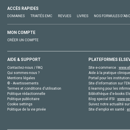
ACCÈS RAPIDES
DOMAINES
TRAITÉS EMC
REVUES
LIVRES
NOS FORMULES D'AB
MON COMPTE
CRÉER UN COMPTE
AIDE & SUPPORT
PLATEFORMES ELSE
Contactez-nous / FAQ
Site e-commerce :
www.el
Qui sommes-nous ?
Aide à la pratique clinique
Mentions légales
Portail pour les institution
© - Avertissements
Site d'information sur l'E
Termes et conditions d'utilisation
E-learning pour les infirmi
Politique rédactionnelle
Bibliothèque d'e-books Els
Politique publicitaire
Blog special IFSI :
www.gen
Cookie settings
Suivez notre actualité sur
Politique de la vie privée
Site d'emploi en santé :
e