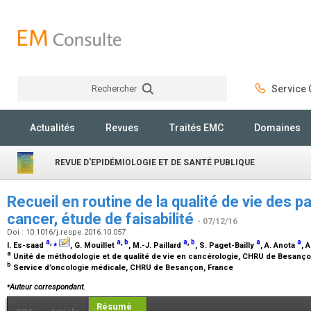
Rechercher
Service C
Rechercher
Actualités
Revues
Traités EMC
Domaines
REVUE D'EPIDÉMIOLOGIE ET DE SANTÉ PUBLIQUE
Recueil en routine de la qualité de vie des pa
cancer, étude de faisabilité
- 07/12/16
Doi : 10.1016/j.respe.2016.10.057
a
,
⁎
a
,
b
a
,
b
a
a
I. Es-saad
, G. Mouillet
, M.-J. Paillard
, S. Paget-Bailly
, A. Anota
, 
a
Unité de méthodologie et de qualité de vie en cancérologie, CHRU de Besanç
b
Service d’oncologie médicale, CHRU de Besançon, France
⁎
Auteur correspondant.
Résumé