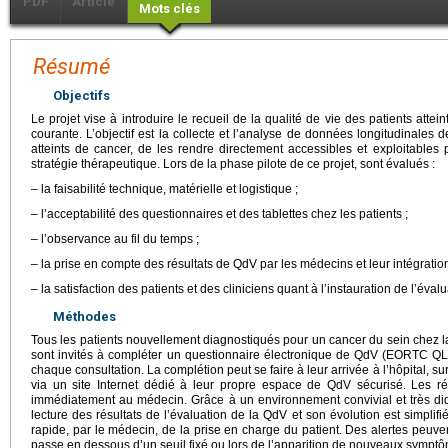
PDF
Article
Mots clés
Résumé
Objectifs
Le projet vise à introduire le recueil de la qualité de vie des patients attei
courante. L’objectif est la collecte et l’analyse de données longitudinales 
atteints de cancer, de les rendre directement accessibles et exploitables 
stratégie thérapeutique. Lors de la phase pilote de ce projet, sont évalués :
– la faisabilité technique, matérielle et logistique ;
– l’acceptabilité des questionnaires et des tablettes chez les patients ;
– l’observance au fil du temps ;
– la prise en compte des résultats de QdV par les médecins et leur intégration
– la satisfaction des patients et des cliniciens quant à l’instauration de l’éval
Méthodes
Tous les patients nouvellement diagnostiqués pour un cancer du sein chez
sont invités à compléter un questionnaire électronique de QdV (EORTC Q
chaque consultation. La complétion peut se faire à leur arrivée à l’hôpital, sur 
via un site Internet dédié à leur propre espace de QdV sécurisé. Les ré
immédiatement au médecin. Grâce à un environnement convivial et très did
lecture des résultats de l’évaluation de la QdV et son évolution est simplifié
rapide, par le médecin, de la prise en charge du patient. Des alertes peuv
passe en dessous d’un seuil fixé ou lors de l’apparition de nouveaux sympt