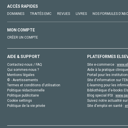
ACCÈS RAPIDES
DOMAINES
TRAITÉS EMC
REVUES
LIVRES
NOS FORMULES D'AB
MON COMPTE
CRÉER UN COMPTE
AIDE & SUPPORT
PLATEFORMES ELSE
Contactez-nous / FAQ
Site e-commerce :
www.el
Qui sommes-nous ?
Aide à la pratique clinique
Mentions légales
Portail pour les institution
© - Avertissements
Site d'information sur l'E
Termes et conditions d'utilisation
E-learning pour les infirmi
Politique rédactionnelle
Bibliothèque d'e-books Els
Politique publicitaire
Blog special IFSI :
www.gen
Cookie settings
Suivez notre actualité sur
Politique de la vie privée
Site d'emploi en santé :
e