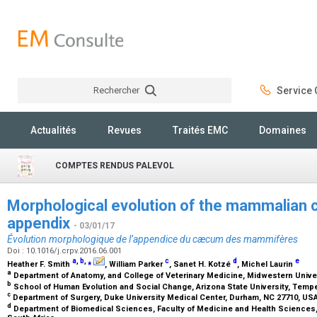
Rechercher
Service C
Rechercher
Actualités
Revues
Traités EMC
Domaines
COMPTES RENDUS PALEVOL
Morphological evolution of the mammalian 
appendix
- 03/01/17
Évolution morphologique de l’appendice du cæcum des mammifères
Doi : 10.1016/j.crpv.2016.06.001
a
,
b
,
⁎
c
d
e
Heather F. Smith
, William Parker
, Sanet H. Kotzé
, Michel Laurin
a
Department of Anatomy, and College of Veterinary Medicine, Midwestern Univer
b
School of Human Evolution and Social Change, Arizona State University, Temp
c
Department of Surgery, Duke University Medical Center, Durham, NC 27710, US
d
Department of Biomedical Sciences, Faculty of Medicine and Health Sciences, 