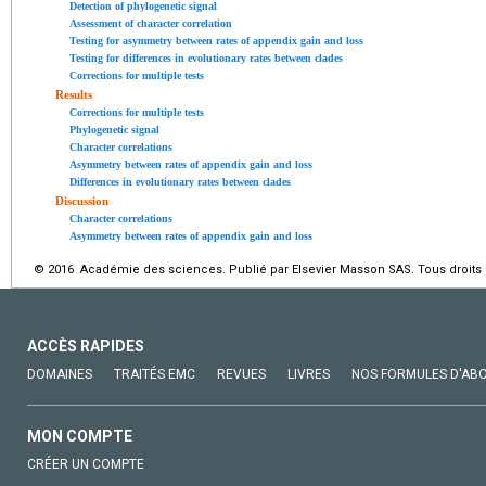
Detection of phylogenetic signal
Assessment of character correlation
Testing for asymmetry between rates of appendix gain and loss
Testing for differences in evolutionary rates between clades
Corrections for multiple tests
Results
Corrections for multiple tests
Phylogenetic signal
Character correlations
Asymmetry between rates of appendix gain and loss
Differences in evolutionary rates between clades
Discussion
Character correlations
Asymmetry between rates of appendix gain and loss
© 2016 Académie des sciences. Publié par Elsevier Masson SAS. Tous droits 
ACCÈS RAPIDES
DOMAINES
TRAITÉS EMC
REVUES
LIVRES
NOS FORMULES D'AB
MON COMPTE
CRÉER UN COMPTE