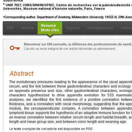
South Africa
e
UMR 7027, CNRS/MNHN/UPMC, Centre de recherches sur la paléobiodiversité 
Universités, Muséum national d’histoire naturelle, Paris, France
⁎
Corresponding author. Department of Anatomy, Midwestern University, 19555 N, 59th Aven
Résumé
PDF
Article
Figures
Compléments
Table
Mots clés
Bienvenue sur EM-consulte, la référence des professionnels de santé.
L’accès au texte intégral de cet article nécessite un abonnement.
Abstract
The evolutionary pressures leading to the appearance of the cecal appendix,
cecum, and the link between these gastrointestinal characters and ecology 
on appendix presence and size, other gastrointestinal characters, ecologic
characters hypothesized to drive appendix evolution for 533 mammali
analyses, we identified the first evidence of a positive correlation be
thickness, and a correlation with cecal morphology, suggesting that the 
module, the cecoappendicular complex. A correlation between appendix
lymphoid tissue supports the hypothesis of an adaptive immune function for 
an inverse correlation between relative cecum length and habitat breadth, 
length and mean group size, and between colon length and weaning age.
Le texte complet de cet article est disponible en PDF.