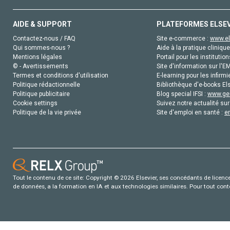
AIDE & SUPPORT
PLATEFORMES ELSE
Contactez-nous / FAQ
Site e-commerce :
www.el
Qui sommes-nous ?
Aide à la pratique clinique
Mentions légales
Portail pour les institution
© - Avertissements
Site d'information sur l'E
Termes et conditions d'utilisation
E-learning pour les infirmi
Politique rédactionnelle
Bibliothèque d'e-books Els
Politique publicitaire
Blog special IFSI :
www.gen
Cookie settings
Suivez notre actualité sur
Politique de la vie privée
Site d'emploi en santé :
e
Tout le contenu de ce site: Copyright © 2026 Elsevier, ses concédants de licence e
de données, a la formation en IA et aux technologies similaires. Pour tout con