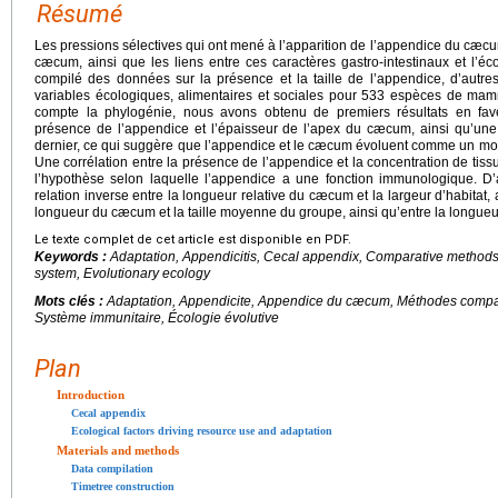
Résumé
Les pressions sélectives qui ont mené à l’apparition de l’appendice du cæcum
cæcum, ainsi que les liens entre ces caractères gastro-intestinaux et l’
compilé des données sur la présence et la taille de l’appendice, d’autre
variables écologiques, alimentaires et sociales pour 533 espèces de mamm
compte la phylogénie, nous avons obtenu de premiers résultats en faveu
présence de l’appendice et l’épaisseur de l’apex du cæcum, ainsi qu’une
dernier, ce qui suggère que l’appendice et le cæcum évoluent comme un mo
Une corrélation entre la présence de l’appendice et la concentration de ti
l’hypothèse selon laquelle l’appendice a une fonction immunologique. D’
relation inverse entre la longueur relative du cæcum et la largeur d’habitat, 
longueur du cæcum et la taille moyenne du groupe, ainsi qu’entre la longueu
Le texte complet de cet article est disponible en PDF.
Keywords :
Adaptation, Appendicitis, Cecal appendix, Comparative methods
system, Evolutionary ecology
Mots clés :
Adaptation, Appendicite, Appendice du cæcum, Méthodes compara
Système immunitaire, Écologie évolutive
Plan
Introduction
Cecal appendix
Ecological factors driving resource use and adaptation
Materials and methods
Data compilation
Timetree construction