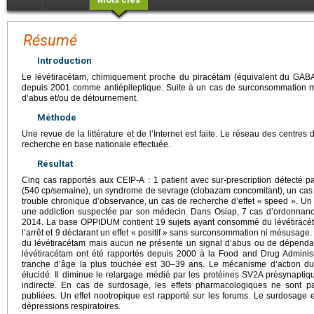
Résumé
Introduction
Le lévétiracétam, chimiquement proche du piracétam (équivalent du GABA
depuis 2001 comme antiépileptique. Suite à un cas de surconsommation maj
d’abus et/ou de détournement.
Méthode
Une revue de la littérature et de l’Internet est faite. Le réseau des centres 
recherche en base nationale effectuée.
Résultat
Cinq cas rapportés aux CEIP-A : 1 patient avec sur-prescription détecté
(540 cp/semaine), un syndrome de sevrage (clobazam concomitant), un cas 
trouble chronique d’observance, un cas de recherche d’effet « speed ». Un 
une addiction suspectée par son médecin. Dans Osiap, 7 cas d’ordonnance
2014. La base OPPIDUM contient 19 sujets ayant consommé du lévétiracéta
l’arrêt et 9 déclarant un effet « positif » sans surconsommation ni mésusage
du lévétiracétam mais aucun ne présente un signal d’abus ou de dépendanc
lévétiracétam ont été rapportés depuis 2000 à la Food and Drug Administ
tranche d’âge la plus touchée est 30–39 ans. Le mécanisme d’action du
élucidé. Il diminue le relargage médié par les protéines SV2A présynapti
indirecte. En cas de surdosage, les effets pharmacologiques ne sont pa
publiées. Un effet nootropique est rapporté sur les forums. Le surdosage e
dépressions respiratoires.