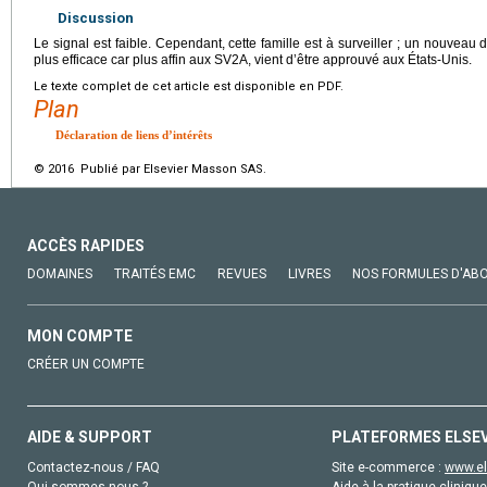
Discussion
Le signal est faible. Cependant, cette famille est à surveiller ; un nouveau
plus efficace car plus affin aux SV2A, vient d’être approuvé aux États-Unis.
Le texte complet de cet article est disponible en PDF.
Plan
Déclaration de liens d’intérêts
© 2016 Publié par Elsevier Masson SAS.
ACCÈS RAPIDES
DOMAINES
TRAITÉS EMC
REVUES
LIVRES
NOS FORMULES D'AB
MON COMPTE
CRÉER UN COMPTE
AIDE & SUPPORT
PLATEFORMES ELSE
Contactez-nous / FAQ
Site e-commerce :
www.el
Qui sommes-nous ?
Aide à la pratique clinique