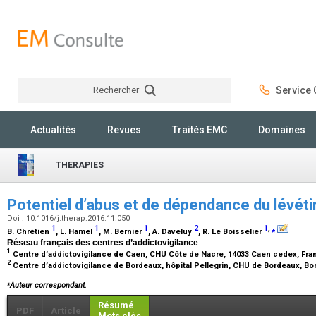
Rechercher
Service C
Rechercher
Actualités
Revues
Traités EMC
Domaines
THERAPIES
Potentiel d’abus et de dépendance du lévé
Doi : 10.1016/j.therap.2016.11.050
1
1
1
2
1
,
⁎
B. Chrétien
, L. Hamel
, M. Bernier
, A. Daveluy
, R. Le Boisselier
Réseau français des centres d’addictovigilance
1
Centre d’addictovigilance de Caen, CHU Côte de Nacre, 14033 Caen cedex, Fr
2
Centre d’addictovigilance de Bordeaux, hôpital Pellegrin, CHU de Bordeaux, B
⁎
Auteur correspondant.
Résumé
PDF
Article
Mots clés