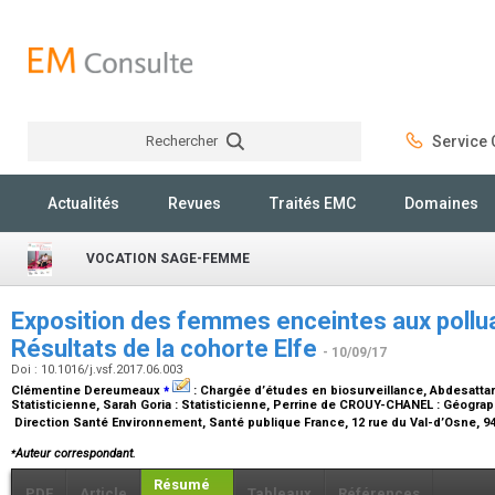
Rechercher
Service C
Rechercher
Actualités
Revues
Traités EMC
Domaines
VOCATION SAGE-FEMME
Exposition des femmes enceintes aux pollu
Résultats de la cohorte Elfe
- 10/09/17
Doi : 10.1016/j.vsf.2017.06.003
⁎
Clémentine Dereumeaux
:
Chargée d’études en biosurveillance
, Abdesatta
Statisticienne
, Sarah Goria :
Statisticienne
, Perrine de CROUY-CHANEL :
Géograp
Direction Santé Environnement, Santé publique France, 12 rue du Val-d’Osne, 9
⁎
Auteur correspondant.
Résumé
PDF
Article
Tableaux
Références