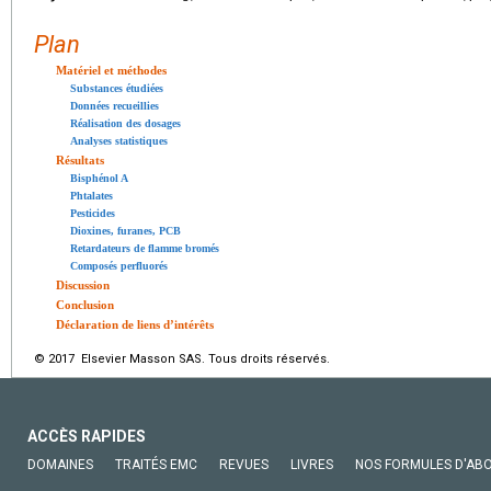
Plan
Matériel et méthodes
Substances étudiées
Données recueillies
Réalisation des dosages
Analyses statistiques
Résultats
Bisphénol A
Phtalates
Pesticides
Dioxines, furanes, PCB
Retardateurs de flamme bromés
Composés perfluorés
Discussion
Conclusion
Déclaration de liens d’intérêts
© 2017 Elsevier Masson SAS. Tous droits réservés.
ACCÈS RAPIDES
DOMAINES
TRAITÉS EMC
REVUES
LIVRES
NOS FORMULES D'AB