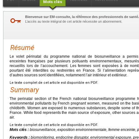
Mots clés
Bienvenue sur EM-consulte, la référence des professionnels de santé.
L’accès au texte intégral de cet article nécessite un abonnement.
Résumé
Le volet périnatal du programme national de biosurveillance a permis
enceintes françaises par plusieurs polluants environnementaux, mesurés
recueillis lors de l’accouchement. Les femmes sont exposées à de nomb
pourtant été interdites ou restreintes en France. Si l’alimentation représ
d’autres sources sont identifiées, notamment l’air intérieur et extérieur.
Le texte complet de cet article est disponible en PDF.
Summary
The perinatal section of the French national biosurveillance programme h
environmental pollutants by French pregnant women, measured on the basis
childbirth. Women are exposed to numerous substances, despite some of th
France. While food represents the main source of exposure, other sources ar
air.
Le texte complet de cet article est disponible en PDF.
Mots clés :
biosurveillance, exposition environnementale, femme enceinte, 
Keywords :
biomonitoring, endocrine disruptor, environmental exposure, p