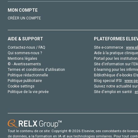
MON COMPTE
CRÉER UN COMPTE
AIDE & SUPPORT
PLATEFORMES ELSE
Contactez-nous / FAQ
Site e-commerce :
www.el
Qui sommes-nous ?
Aide à la pratique clinique
Mentions légales
Portail pour les institution
© - Avertissements
Site d'information sur l'E
Termes et conditions d'utilisation
E-learning pour les infirmi
Politique rédactionnelle
Bibliothèque d'e-books Els
Politique publicitaire
Blog special IFSI :
www.gen
Cookie settings
Suivez notre actualité sur
Politique de la vie privée
Site d'emploi en santé :
e
Tout le contenu de ce site: Copyright © 2026 Elsevier, ses concédants de licence e
de données, a la formation en IA et aux technologies similaires. Pour tout con