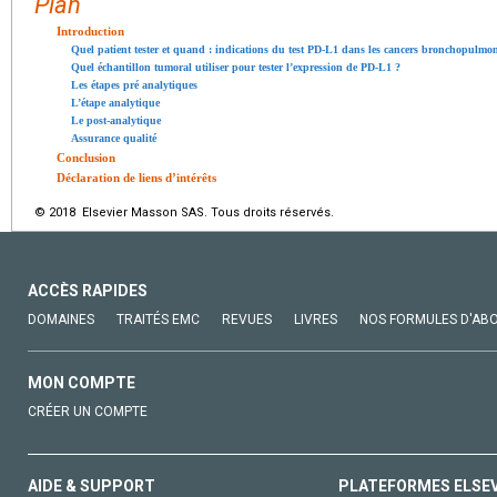
Plan
Introduction
Quel patient tester et quand : indications du test PD-L1 dans les cancers bronchopulmon
Quel échantillon tumoral utiliser pour tester l’expression de PD-L1 ?
Les étapes pré analytiques
L’étape analytique
Le post-analytique
Assurance qualité
Conclusion
Déclaration de liens d’intérêts
© 2018 Elsevier Masson SAS. Tous droits réservés.
ACCÈS RAPIDES
DOMAINES
TRAITÉS EMC
REVUES
LIVRES
NOS FORMULES D'AB
MON COMPTE
CRÉER UN COMPTE
AIDE & SUPPORT
PLATEFORMES ELSE