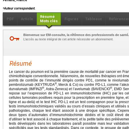
Ferrand, France
⁎
Auteur correspondant.
Résumé
PDF
Article
Figures
Tableaux
Référence
Mots clés
Bienvenue sur EM-consulte, la référence des professionnels de santé.
L’accès au texte intégral de cet article nécessite un abonnement.
Résumé
Le cancer du poumon est la première cause de mortalité par cancer en Fran
chimiothérapie conventionnelle. Néanmoins, de nouvelles thérapies ont éme
points de contrôle de l’immunité dirigés contre PD1, comme le nivolum
®
pembrolizumab (KEYTRUDA
, Merck & Co) ou contre PD-L1, comme l’at
®
®
durvalumab (IMFINZI
, Astra-Zeneca) et l’avelumab (BAVENCIO
, EMD Ser
repose sur l’expression de PD-L1 en immunohistochimie (IHC) par les c
cellules tumorales positives requis pour la prescription en première ligne, 
ligne et au-delà) et le test IHC PD-L1 est un test compagnon pour la pre
tests immunohistochimiques validés au cours d’essais cliniques et utilisés
pathologistes, chaque test étant associé à une drogue spécifique. Cependa
deux types d’automates d’immunohistochimie dédiés et le coût élevé de
d’utiliser le test associé à chaque traitement, et la petite taille des prélèvement
tests développés dans les laboratoires paraît possible mais leur validation
spécificités que les tests standardisés. Dans ce contexte, le groupe de pa