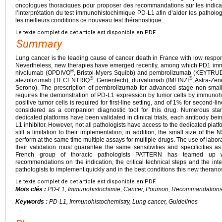
oncologues thoraciques pour proposer des recommandations sur les indicati
l’interprétation du test immunohistochimique PD-L1 afin d’aider les pathol
les meilleurs conditions ce nouveau test théranostique.
Le texte complet de cet article est disponible en PDF.
Summary
Lung cancer is the leading cause of cancer death in France with low respo
Nevertheless, new therapies have emerged recently, among which PD1 immun
®
nivolumab (OPDIVO
, Bristol-Myers Squibb) and pembrolizumab (KEYTRU
®
®
atezolizumab (TECENTRIQ
, Genentech), durvalumab (IMFINZI
, Astra-Z
Serono). The prescription of pembrolizumab for advanced stage non-smal
requires the demonstration of PD-L1 expression by tumor cells by immunoh
positive tumor cells is required for first-line setting, and of 1% for secon
considered as a companion diagnostic tool for this drug. Numerous st
dedicated platforms have been validated in clinical trials, each antibody be
L1 inhibitor. However, not all pathologists have access to the dedicated platf
still a limitation to their implementation; in addition, the small size of t
perform at the same time multiple assays for multiple drugs. The use of labo
their validation must guarantee the same sensitivities and specificities as 
French group of thoracic pathologists PATTERN has teamed up wit
recommendations on the indication, the critical technical steps and the inte
pathologists to implement quickly and in the best conditions this new theranost
Le texte complet de cet article est disponible en PDF.
Mots clés :
PD-L1, Immunohistochimie, Cancer, Poumon, Recommandation
Keywords :
PD-L1, Immunohistochemistry, Lung cancer, Guidelines