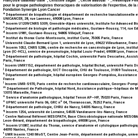
Françoise Galateau-Sallé
, Christine Sagan
, Cécile Badoual
, Frédérique Pe
pour le groupe pathologistes thoraciques de valorisation de l’expertise, de l
Fondation Synergie Lyon Cancer
a
Département de biopathologie et département de recherche translationnelle et
UNICANCER, 28, rue Laennec, 69008 Lyon, France
b
Inserm U1209/CNRS 5309, Grenoble-Alpes université, Institute for Advanced B
c
Département de biologie et pathologie médicales, Gustave-Roussy, 114, rue Edou
d
Inserm U981, Gustave-Roussy, 94805 Villejuif, France
e
Institut du thorax Curie-Montsouris, institut Curie, 75005 Paris, France
f
Université Claude-Bernard Lyon 1, université de Lyon, 69622 Villeurbanne, Fran
g
Inserm 1052, CNRS 5286, centre de recherche en cancérologie de Lyon, institu
Lyon (IC-HCL), service de pneumologie, hôpital Louis-Pradel, 69008 Lyon, Franc
h
Département de pathologie, hôpital Cochin, université Paris Descartes, Assis
Paris, France
i
Inserm UMR1152, département de pathologie, hôpital Bichat, université Paris Di
j
Département de pathologie, IUCT Oncopôle, CHU de Toulouse, 31059 Toulouse
k
Département de pathologie, hôpital européen Georges-Pompidou, Assistance p
France
l
Inserm UMR-S970, Paris centre de recherche cardiovasculaire, Georges-Pompid
m
Département de Pathologie, hôpital Nord, Assistance publique–hôpitaux de Mar
13015 Marseille, France
n
Service d’anatomie pathologique, hôpital Tenon AP–HP, 75020 Paris, France
o
o
UPMC université Paris 06, GRC n
04, Theranoscan, 75252 Paris, France
p
Département de pathologie, CHRU de Nancy, 54035 Nancy, France
q
Inserm 1256, université de Lorraine, 54505 Vandœuvre-lès-Nancy, France
r
Centre National Référent MESOPATH, Base Clinicobiologique nationale MESOBA
Leon-Bérard, département de biopathologie, 69008 Lyon, France
s
Inserm U1087, institut du Thorax, service d’anatomie et cytologique pathologi
44093 Nantes, France
t
UMR Inserm 1240 IMoST, Centre Jean-Perrin, département de pathologie, unive