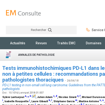
Rechercher
Service C
Rechercher
Actualités
Revues
Traités EMC
Domaines
ANNALES DE PATHOLOGIE
Tests immunohistochimiques PD-L1 dans l
non à petites cellules : recommandations p
pathologistes thoraciques
- 26/04/18
PD-L1 testing in non-small cell lung carcinoma: Guidelines from the PAT
pathologists
Doi : 10.1016/j.annpat.2018.01.007
a
,
⁎
,
b
c
,
d
e
,
f
Sylvie Lantuejoul
, Julien Adam
, Nicolas Girard
, Mickael Duruiss
i
j
k
,
l
m
n
,
o
, Isabelle Rouquette
, Laure Gibault
, Stéphane Garcia
, Martine Antoine
r
s
k
,
l