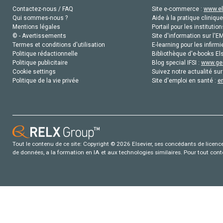
Contactez-nous / FAQ
Site e-commerce :
www.el
Qui sommes-nous ?
Aide à la pratique clinique
Mentions légales
Portail pour les institution
© - Avertissements
Site d'information sur l'E
Termes et conditions d'utilisation
E-learning pour les infirmi
Politique rédactionnelle
Bibliothèque d'e-books Els
Politique publicitaire
Blog special IFSI :
www.gen
Cookie settings
Suivez notre actualité sur
Politique de la vie privée
Site d'emploi en santé :
e
Tout le contenu de ce site: Copyright © 2026 Elsevier, ses concédants de licence e
de données, a la formation en IA et aux technologies similaires. Pour tout con