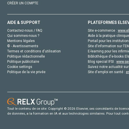
CRÉER UN COMPTE
AIDE & SUPPORT
PLATEFORMES ELSE
Contactez-nous / FAQ
Site e-commerce :
www.el
Qui sommes-nous ?
Aide à la pratique clinique
Mentions légales
Portail pour les institution
© - Avertissements
Site d'information sur l'E
Termes et conditions d'utilisation
E-learning pour les infirmi
Politique rédactionnelle
Bibliothèque d'e-books Els
Politique publicitaire
Blog special IFSI :
www.gen
Cookie settings
Suivez notre actualité sur
Politique de la vie privée
Site d'emploi en santé :
e
Tout le contenu de ce site: Copyright © 2026 Elsevier, ses concédants de licence e
de données, a la formation en IA et aux technologies similaires. Pour tout con