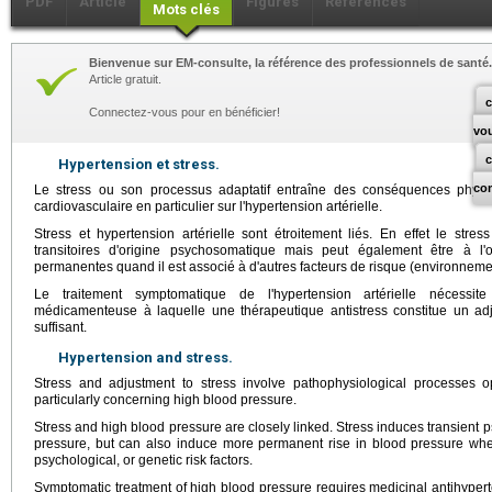
PDF
Article
Figures
Références
Mots clés
Bienvenue sur EM-consulte, la référence des professionnels de santé.
Article gratuit.
c
Connectez-vous pour en bénéficier!
vo
Hypertension et stress.
co
Le stress ou son processus adaptatif entraîne des conséquences phys
cardiovasculaire en particulier sur l'hypertension artérielle.
Stress et hypertension artérielle sont étroitement liés. En effet le stres
transitoires d'origine psychosomatique mais peut également être à l'or
permanentes quand il est associé à d'autres facteurs de risque (environnem
Le traitement symptomatique de l'hypertension artérielle nécessite
médicamenteuse à laquelle une thérapeutique antistress constitue un ad
suffisant.
Hypertension and stress.
Stress and adjustment to stress involve pathophysiological processes o
particularly concerning high blood pressure.
Stress and high blood pressure are closely linked. Stress induces transient 
pressure, but can also induce more permanent rise in blood pressure whe
psychological, or genetic risk factors.
Symptomatic treatment of high blood pressure requires medicinal antihyperte