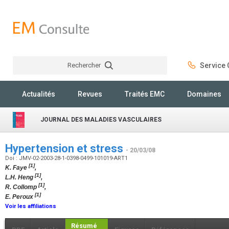
Rechercher
Service C
Rechercher
Actualités
Revues
Traités EMC
Domaines
JOURNAL DES MALADIES VASCULAIRES
Hypertension et stress
- 20/03/08
Doi : JMV-02-2003-28-1-0398-0499-101019-ART1
[1]
K. Faye
,
[1]
L.H. Heng
,
[1]
R. Collomp
,
[1]
E. Peroux
Voir les affiliations
Résumé