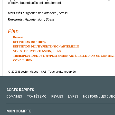
effective but not sufficient complement.
Mots clés :
Hypertension artérielle , Stress
Keywords:
Hypertension , Stress
Plan
Résumé
DÉFINITION DU STRESS
DÉFINITION DE L'HYPERTENSION ARTÉRIELLE
STRESS ET HYPERTENSION, LIENS
THÉRAPEUTIQUE DE L'HYPERTENSION ARTÉRIELLE DANS UN CONTEXTE
CONCLUSION
© 2003 Elsevier Masson SAS. Tous droits réservés.
ACCÈS RAPIDES
DOMAINES
TRAITÉS EMC
REVUES
LIVRES
NOS FORMULES D'AB
MON COMPTE