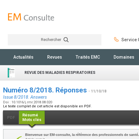
Rechercher
Service C
Rechercher
Actualités
Revues
Traités EMC
Domaines
REVUE DES MALADIES RESPIRATOIRES
Numéro 8/2018. Réponses
- 11/10/18
Issue 8/2018. Answers
Doi : 10.1016/j.rmr.2018.08.020
Le texte complet de cet article est disponible en PDF.
Résumé
PDF
Mots clés
Bienvenue sur EM-consulte, la référence des professionnels de santé.