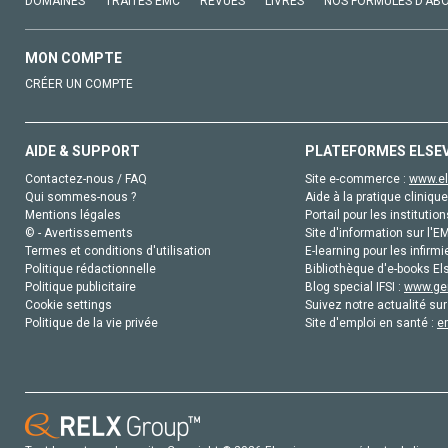
DOMAINES
TRAITÉS EMC
REVUES
LIVRES
NOS FORMULES D'AB
MON COMPTE
CRÉER UN COMPTE
AIDE & SUPPORT
PLATEFORMES ELSE
Contactez-nous / FAQ
Site e-commerce :
www.el
Qui sommes-nous ?
Aide à la pratique clinique
Mentions légales
Portail pour les institution
© - Avertissements
Site d'information sur l'E
Termes et conditions d'utilisation
E-learning pour les infirmi
Politique rédactionnelle
Bibliothèque d'e-books Els
Politique publicitaire
Blog special IFSI :
www.gen
Cookie settings
Suivez notre actualité sur
Politique de la vie privée
Site d'emploi en santé :
e