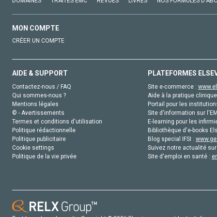
DOMAINES
TRAITÉS EMC
REVUES
LIVRES
NOS FORMULES D'AB
MON COMPTE
CRÉER UN COMPTE
AIDE & SUPPORT
PLATEFORMES ELSE
Contactez-nous / FAQ
Site e-commerce :
www.el
Qui sommes-nous ?
Aide à la pratique clinique
Mentions légales
Portail pour les institution
© - Avertissements
Site d'information sur l'E
Termes et conditions d'utilisation
E-learning pour les infirmi
Politique rédactionnelle
Bibliothèque d'e-books Els
Politique publicitaire
Blog special IFSI :
www.gen
Cookie settings
Suivez notre actualité sur
Politique de la vie privée
Site d'emploi en santé :
e