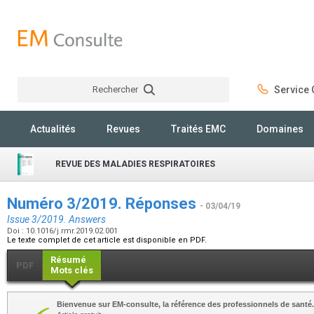
Rechercher
Service C
Rechercher
Actualités
Revues
Traités EMC
Domaines
REVUE DES MALADIES RESPIRATOIRES
Numéro 3/2019. Réponses
- 03/04/19
Issue 3/2019. Answers
Doi : 10.1016/j.rmr.2019.02.001
Le texte complet de cet article est disponible en PDF.
Résumé
PDF
Mots clés
Bienvenue sur EM-consulte, la référence des professionnels de santé.