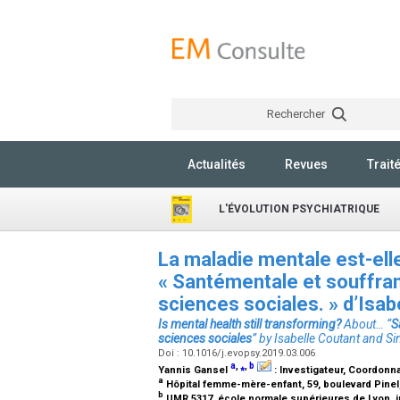
Rechercher
Actualités
Revues
Trait
L'ÉVOLUTION PSYCHIATRIQUE
La maladie mentale est-ell
«
Sant
é
mentale et souffra
sciences sociales.
» d’Isa
Is mental health still transforming?
About
…
“
S
sciences sociales
” by Isabelle Coutant and 
Doi : 10.1016/j.evopsy.2019.03.006
a
,
⁎
,
b
Yannis Gansel
:
Investigateur, Coordonn
a
Hôpital femme-mère-enfant, 59, boulevard Pinel
b
UMR 5317, école normale supérieures de Lyon, in