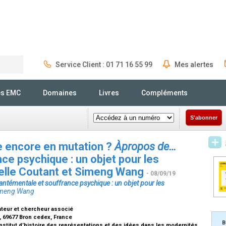
Service Client : 01 71 16 55 99
Mes alertes
Rechercher
és EMC
Domaines
Livres
Compléments
S'abonner
e encore en mutation
?
À
propos de
…
nce psychique
: un objet pour les
belle Coutant et Simeng Wang
- 08/09/19
ant
é
mentale et souffrance psychique
: un objet pour les
Simeng Wang
ateur et chercheur associé
, 69677 Bron cedex, France
B
stitut d’histoire des représentations et des idées dans les modernités