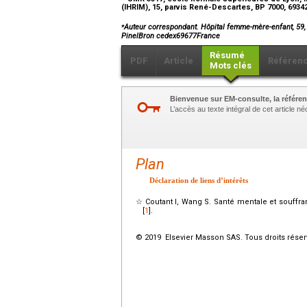
(IHRIM), 15, parvis René-Descartes, BP 7000, 693
⁎
Auteur correspondant. Hôpital femme-mère-enfant, 59,
PinelBron cedex69677France
Résumé
PDF
Article
Référen
Mots clés
Bienvenue sur EM-consulte, la référen
L’accès au texte intégral de cet article 
Plan
Déclaration de liens d’intérêts
☆
Coutant I, Wang S. Santé mentale et souffra
[
1
].
© 2019 Elsevier Masson SAS. Tous droits réser