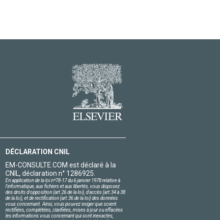
DÉCLARATION CNIL
EM-CONSULTE.COM est déclaré à la
CNIL, déclaration n° 1286925.
En application de la loi nº78-17 du 6 janvier 1978 relative à
l'informatique, aux fichiers et aux libertés, vous disposez
des droits d'opposition (art.26 de la loi), d'accès (art.34 à 38
de la loi), et de rectification (art.36 de la loi) des données
vous concernant. Ainsi, vous pouvez exiger que soient
rectifiées, complétées, clarifiées, mises à jour ou effacées
les informations vous concernant qui sont inexactes,