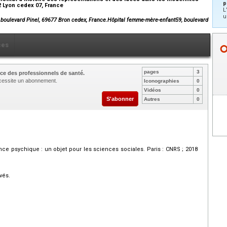
p
42 Lyon cedex 07, France
L
u
 boulevard Pinel, 69677 Bron cedex, France.Hôpital femme-mère-enfant59, boulevard
ces
pages
3
ce des professionnels de santé.
nécessite un abonnement.
Iconographies
0
Vidéos
0
S'abonner
Autres
0
nce psychique : un objet pour les sciences sociales. Paris : CNRS ; 2018
vés.