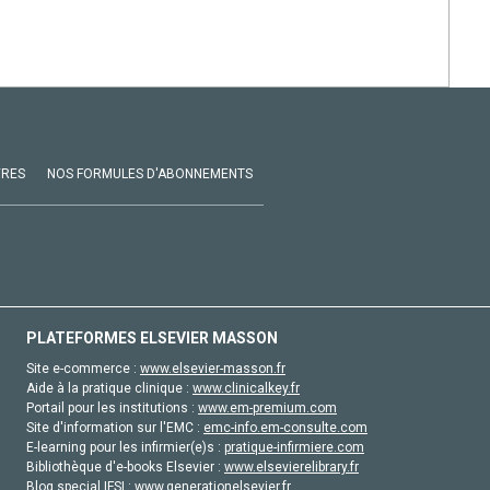
VRES
NOS FORMULES D'ABONNEMENTS
PLATEFORMES ELSEVIER MASSON
Site e-commerce :
www.elsevier-masson.fr
Aide à la pratique clinique :
www.clinicalkey.fr
Portail pour les institutions :
www.em-premium.com
Site d'information sur l'EMC :
emc-info.em-consulte.com
E-learning pour les infirmier(e)s :
pratique-infirmiere.com
Bibliothèque d'e-books Elsevier :
www.elsevierelibrary.fr
Blog special IFSI :
www.generationelsevier.fr