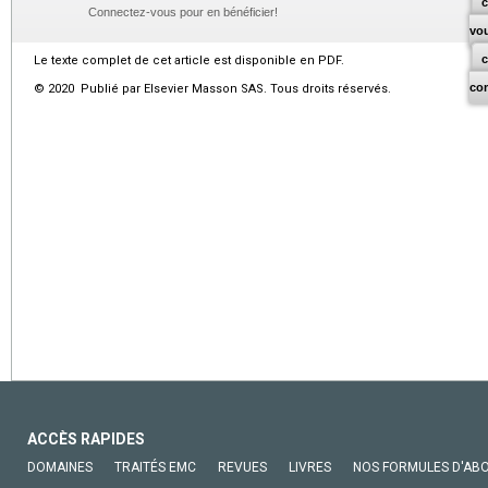
c
Connectez-vous pour en bénéficier!
vo
Le texte complet de cet article est disponible en PDF.
co
© 2020 Publié par Elsevier Masson SAS. Tous droits réservés.
ACCÈS RAPIDES
DOMAINES
TRAITÉS EMC
REVUES
LIVRES
NOS FORMULES D'AB