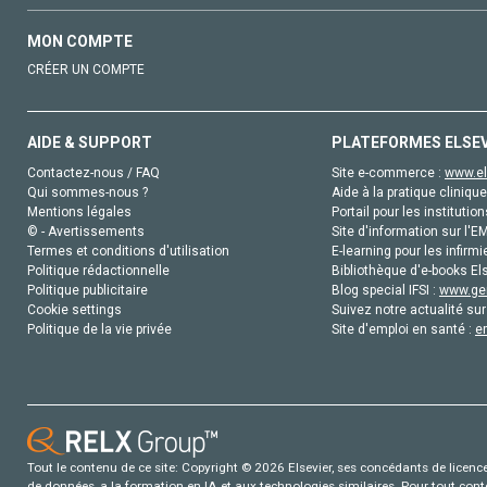
MON COMPTE
CRÉER UN COMPTE
AIDE & SUPPORT
PLATEFORMES ELSE
Contactez-nous / FAQ
Site e-commerce :
www.el
Qui sommes-nous ?
Aide à la pratique clinique
Mentions légales
Portail pour les institution
© - Avertissements
Site d'information sur l'E
Termes et conditions d'utilisation
E-learning pour les infirmi
Politique rédactionnelle
Bibliothèque d'e-books Els
Politique publicitaire
Blog special IFSI :
www.gen
Cookie settings
Suivez notre actualité sur
Politique de la vie privée
Site d'emploi en santé :
e
Tout le contenu de ce site: Copyright © 2026 Elsevier, ses concédants de licence e
de données, a la formation en IA et aux technologies similaires. Pour tout con