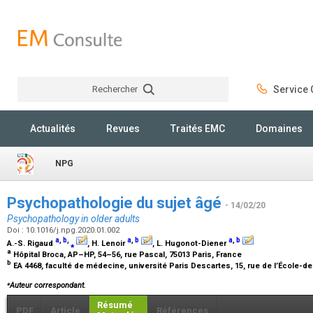
Rechercher
Service C
Rechercher
Actualités
Revues
Traités EMC
Domaines
NPG
Psychopathologie du sujet âgé
- 14/02/20
Psychopathology in older adults
Doi : 10.1016/j.npg.2020.01.002
a
,
b
,
a
,
b
a
,
b
A.-S. Rigaud
⁎
, H. Lenoir
, L. Hugonot-Diener
a
Hôpital Broca, AP–HP, 54–56, rue Pascal, 75013 Paris, France
b
EA 4468, faculté de médecine, université Paris Descartes, 15, rue de l’École-
⁎
Auteur correspondant.
Résumé
PDF
Article
Références