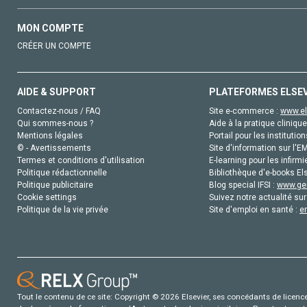
MON COMPTE
CRÉER UN COMPTE
AIDE & SUPPORT
PLATEFORMES ELSE
Contactez-nous / FAQ
Site e-commerce :
www.el
Qui sommes-nous ?
Aide à la pratique clinique
Mentions légales
Portail pour les institution
© - Avertissements
Site d'information sur l'E
Termes et conditions d'utilisation
E-learning pour les infirmi
Politique rédactionnelle
Bibliothèque d'e-books Els
Politique publicitaire
Blog special IFSI :
www.gen
Cookie settings
Suivez notre actualité sur
Politique de la vie privée
Site d'emploi en santé :
e
Tout le contenu de ce site: Copyright © 2026 Elsevier, ses concédants de licence e