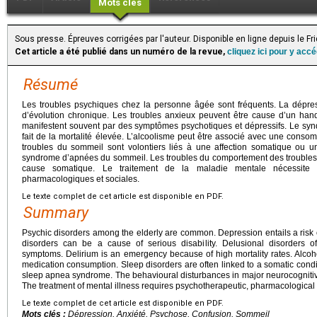
Mots clés
Sous presse. Épreuves corrigées par l'auteur. Disponible en ligne depuis le F
Cet article a été publié dans un numéro de la revue,
cliquez ici pour y acc
Résumé
Les troubles psychiques chez la personne âgée sont fréquents. La dépre
d’évolution chronique. Les troubles anxieux peuvent être cause d’un hand
manifestent souvent par des symptômes psychotiques et dépressifs. Le sy
fait de la mortalité élevée. L’alcoolisme peut être associé avec une con
troubles du sommeil sont volontiers liés à une affection somatique ou u
syndrome d’apnées du sommeil. Les troubles du comportement des troubles 
cause somatique. Le traitement de la maladie mentale nécessite de
pharmacologiques et sociales.
Le texte complet de cet article est disponible en PDF.
Summary
Psychic disorders among the elderly are common. Depression entails a risk o
disorders can be a cause of serious disability. Delusional disorders o
symptoms. Delirium is an emergency because of high mortality rates. Alco
medication consumption. Sleep disorders are often linked to a somatic condit
sleep apnea syndrome. The behavioural disturbances in major neurocognitiv
The treatment of mental illness requires psychotherapeutic, pharmacological 
Le texte complet de cet article est disponible en PDF.
Mots clés :
Dépression, Anxiété, Psychose, Confusion, Sommeil