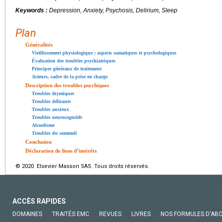
Keywords :
Depression, Anxiety, Psychosis, Delirium, Sleep
Plan
Généralités
Vieillissement physiologique : aspects somatiques et psychologiques
Évaluation des troubles psychiatriques
Principes généraux de traitement
Acteurs, cadre de la prise en charge
Description des troubles psychiques
Troubles thymiques
Troubles délirants
Troubles anxieux
Troubles neurocognitifs
Alcoolisme
Troubles du sommeil
Conclusion
Déclaration de liens d’intérêts
© 2020 Elsevier Masson SAS. Tous droits réservés.
ACCÈS RAPIDES
DOMAINES
TRAITÉS EMC
REVUES
LIVRES
NOS FORMULES D'AB