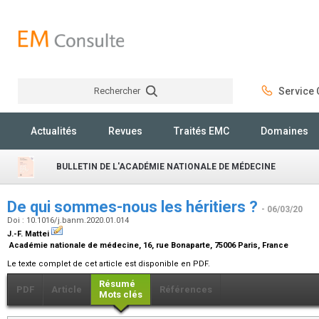
Rechercher
Service C
Rechercher
Actualités
Revues
Traités EMC
Domaines
BULLETIN DE L'ACADÉMIE NATIONALE DE MÉDECINE
De qui sommes-nous les héritiers ?
- 06/03/20
Doi : 10.1016/j.banm.2020.01.014
J.-F. Mattei
Académie nationale de médecine, 16, rue Bonaparte, 75006 Paris, France
Le texte complet de cet article est disponible en PDF.
Résumé
PDF
Article
Références
Mots clés