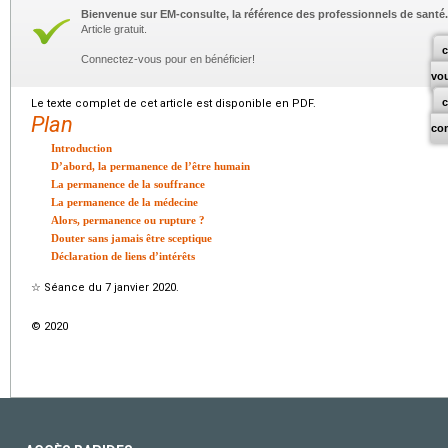
Bienvenue sur EM-consulte, la référence des professionnels de santé.
Article gratuit.
c
Connectez-vous pour en bénéficier!
vo
Le texte complet de cet article est disponible en PDF.
Plan
co
Introduction
D’abord, la permanence de l’être humain
La permanence de la souffrance
La permanence de la médecine
Alors, permanence ou rupture ?
Douter sans jamais être sceptique
Déclaration de liens d’intérêts
☆
Séance du 7 janvier 2020.
© 2020