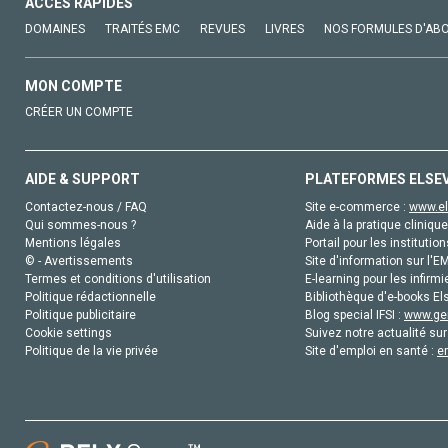
ACCÈS RAPIDES
DOMAINES
TRAITÉS EMC
REVUES
LIVRES
NOS FORMULES D'AB
MON COMPTE
CRÉER UN COMPTE
AIDE & SUPPORT
PLATEFORMES ELSE
Contactez-nous / FAQ
Site e-commerce :
www.el
Qui sommes-nous ?
Aide à la pratique clinique
Mentions légales
Portail pour les institution
© - Avertissements
Site d'information sur l'E
Termes et conditions d'utilisation
E-learning pour les infirmi
Politique rédactionnelle
Bibliothèque d'e-books Els
Politique publicitaire
Blog special IFSI :
www.gen
Cookie settings
Suivez notre actualité sur
Politique de la vie privée
Site d'emploi en santé :
e