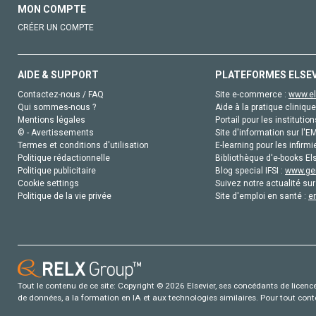
MON COMPTE
CRÉER UN COMPTE
AIDE & SUPPORT
PLATEFORMES ELSE
Contactez-nous / FAQ
Site e-commerce :
www.el
Qui sommes-nous ?
Aide à la pratique clinique
Mentions légales
Portail pour les institution
© - Avertissements
Site d'information sur l'E
Termes et conditions d'utilisation
E-learning pour les infirmi
Politique rédactionnelle
Bibliothèque d'e-books Els
Politique publicitaire
Blog special IFSI :
www.gen
Cookie settings
Suivez notre actualité sur
Politique de la vie privée
Site d'emploi en santé :
e
Tout le contenu de ce site: Copyright © 2026 Elsevier, ses concédants de licence e
de données, a la formation en IA et aux technologies similaires. Pour tout con