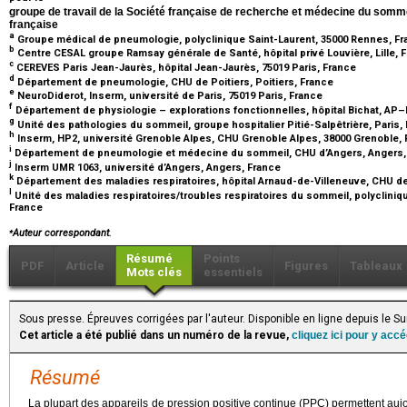
groupe de travail de la Société française de recherche et médecine du somme
française
a
Groupe médical de pneumologie, polyclinique Saint-Laurent, 35000 Rennes, F
b
Centre CESAL groupe Ramsay générale de Santé, hôpital privé Louvière, Lille, 
c
CEREVES Paris Jean-Jaurès, hôpital Jean-Jaurès, 75019 Paris, France
d
Département de pneumologie, CHU de Poitiers, Poitiers, France
e
NeuroDiderot, Inserm, université de Paris, 75019 Paris, France
f
Département de physiologie – explorations fonctionnelles, hôpital Bichat, AP–
g
Unité des pathologies du sommeil, groupe hospitalier Pitié-Salpêtrière, Paris,
h
Inserm, HP2, université Grenoble Alpes, CHU Grenoble Alpes, 38000 Grenoble,
i
Département de pneumologie et médecine du sommeil, CHU d’Angers, Angers,
j
Inserm UMR 1063, université d’Angers, Angers, France
k
Département des maladies respiratoires, hôpital Arnaud-de-Villeneuve, CHU de 
l
Unité des maladies respiratoires/troubles respiratoires du sommeil, polycliniqu
France
⁎
Auteur correspondant.
Résumé
Points
PDF
Article
Figures
Tableaux
Mots clés
essentiels
Sous presse. Épreuves corrigées par l'auteur. Disponible en ligne depuis le 
Cet article a été publié dans un numéro de la revue,
cliquez ici pour y acc
Résumé
La plupart des appareils de pression positive continue (PPC) permettent aujo