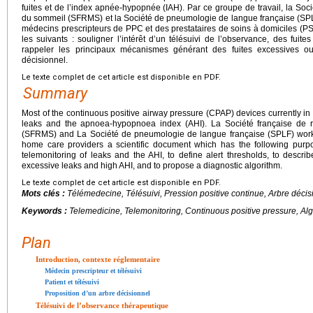
fuites et de l’index apnée-hypopnée (IAH). Par ce groupe de travail, la So
du sommeil (SFRMS) et la Société de pneumologie de langue française (SPLF
médecins prescripteurs de PPC et des prestataires de soins à domiciles (PS
les suivants : souligner l’intérêt d’un télésuivi de l’observance, des fuites 
rappeler les principaux mécanismes générant des fuites excessives 
décisionnel.
Le texte complet de cet article est disponible en PDF.
Summary
Most of the continuous positive airway pressure (CPAP) devices currently in
leaks and the apnoea-hypopnoea index (AHI). La Société française de
(SFRMS) and La Société de pneumologie de langue française (SPLF) workg
home care providers a scientific document which has the following purpo
telemonitoring of leaks and the AHI, to define alert thresholds, to descr
excessive leaks and high AHI, and to propose a diagnostic algorithm.
Le texte complet de cet article est disponible en PDF.
Mots clés :
Télémedecine, Télésuivi, Pression positive continue, Arbre décis
Keywords :
Telemedicine, Telemonitoring, Continuous positive pressure, Al
Plan
Introduction, contexte réglementaire
Médecin prescripteur et télésuivi
Patient et télésuivi
Proposition d’un arbre décisionnel
Télésuivi de l’observance thérapeutique