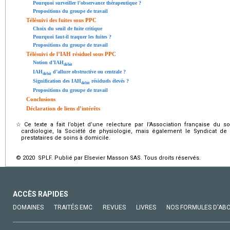
Pourquoi surveiller l’observance thérapeutique ?
Propositions du groupe de travail
Télésuivi des fuites sous PPC
Choix du seuil de fuite critique
Pourquoi faut-il traquer les fuites ?
Propositions du groupe de travail
Télésuivi de l’IAH résiduel sous PPC
Notion d’IAH
débit
IAH
d’allure obstructive ou centrale ?
débit
Signification des IAH
résiduels élevés ?
débit
Propositions du groupe de travail
Conclusions
Déclaration de liens d’intérêts
☆
Ce texte a fait l’objet d’une relecture par l’Association française du
cardiologie, la Société de physiologie, mais également le Syndicat de l’
prestataires de soins à domicile.
© 2020 SPLF. Publié par Elsevier Masson SAS. Tous droits réservés.
ACCÈS RAPIDES
DOMAINES
TRAITÉS EMC
REVUES
LIVRES
NOS FORMULES D'AB