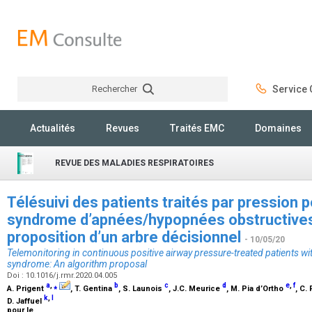
Rechercher
Service C
Rechercher
Actualités
Revues
Traités EMC
Domaines
REVUE DES MALADIES RESPIRATOIRES
Télésuivi des patients traités par pression 
syndrome d’apnées/hypopnées obstructives
proposition d’un arbre décisionnel
- 10/05/20
Telemonitoring in continuous positive airway pressure-treated patients wi
syndrome: An algorithm proposal
Doi : 10.1016/j.rmr.2020.04.005
a
,
⁎
b
c
d
e
,
f
A. Prigent
, T. Gentina
, S. Launois
, J.C. Meurice
, M. Pia d’Ortho
, C.
k
,
l
D. Jaffuel
pour le