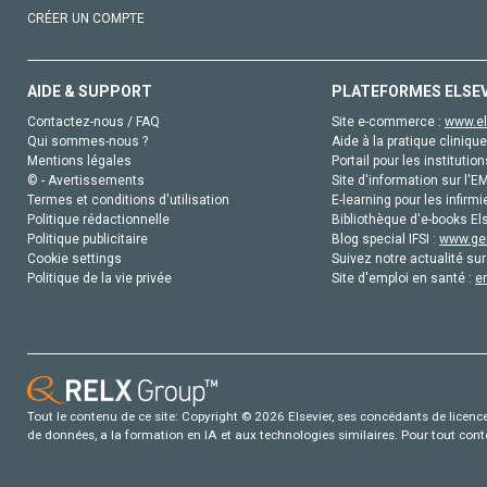
CRÉER UN COMPTE
AIDE & SUPPORT
PLATEFORMES ELSE
Contactez-nous / FAQ
Site e-commerce :
www.el
Qui sommes-nous ?
Aide à la pratique clinique
Mentions légales
Portail pour les institution
© - Avertissements
Site d'information sur l'E
Termes et conditions d'utilisation
E-learning pour les infirmi
Politique rédactionnelle
Bibliothèque d'e-books Els
Politique publicitaire
Blog special IFSI :
www.gen
Cookie settings
Suivez notre actualité sur
Politique de la vie privée
Site d'emploi en santé :
e
Tout le contenu de ce site: Copyright © 2026 Elsevier, ses concédants de licence e
de données, a la formation en IA et aux technologies similaires. Pour tout con