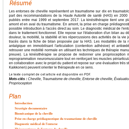
Résumé
Les entorses de cheville représentent un traumatisme sur dix en traumatolog
part des recommandations de la Haute Autorité de santé (HAS) en 2000 e
publiés entre mai 1999 et septembre 2017. La kinésithérapie tient une p
amont et en aval du traumatisme. En amont, la prise en charge prédiagnost
possible introduction à l'accès direct au soin. Le diagnostic médical de l'ent
dans le traitement fonctionnel. Elle repose sur l'élaboration d'un bilan au 
douleur, la mobilité, la stabilité et les répercussions des activités de la vie 
tracés dans la fiche de bilan proposée par la HAS. Les modalités de la
antalgique en immobilisant l'articulation (contention adhésive) et antiœ
retrouver une mobilité normale en utilisant les techniques de thérapie man
preuve). La kinésithérapie se propose de redonner une proprioception n
reprogrammation neuromusculaire tout en renforçant les muscles périarticulai
en collaboration avec le projet du patient et repose sur une évaluation très s
Kaikkonen) peuvent orienter le thérapeute en ce sens.
Le texte complet de cet article est disponible en PDF.
Mots-clés :
Cheville, Traumatisme de cheville, Entorse de cheville, Évaluat
Proprioception
Plan
Introduction
Stratégie documentaire
Biomécanique de la cheville
Prise en charge prédiagnostique du traumatisme de cheville
Diagnostic médical de l'entorse
Thérapeutiques de l'entorse de cheville