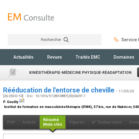
Rechercher
Service C
Rechercher
Actualités
Revues
Traités EMC
Domaines
KINÉSITHÉRAPIE-MÉDECINE PHYSIQUE-RÉADAPTATION
Rééducation de l'entorse de cheville
- 11/05/20
[26-250-D-10] - Doi : 10.1016/S1283-0887(20)56691-7
P. Gouilly
Institut de formation en massokinésithérapie (IFMK), 57 bis, rue de Nabécor, 54
Résumé
PDF
Article
Figures
Testez-vous
Comp
Mots clés