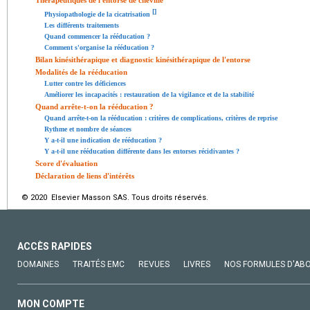
[
]
Physiopathologie de la cicatrisation
Les différents traitements
Quand commencer la rééducation ?
Comment s'organise la rééducation ?
Bilan kinésithérapique et diagnostic kinésithérapique de l'entorse
Modalités de la rééducation
Lutter contre les déficiences
Améliorer les incapacités : restauration de la vigilance et de la stabilité
Quand arrête-t-on la rééducation ?
Quand arrête-t-on la rééducation : critères de complications, critères de reprise
Rythme et nombre de séances
Y a-t-il une indication de rééducation ?
Y a-t-il une rééducation différente dans les entorses récidivantes ?
Score d'évaluation
Déclaration de liens d'intérêts
© 2020 Elsevier Masson SAS. Tous droits réservés.
ACCÈS RAPIDES
DOMAINES
TRAITÉS EMC
REVUES
LIVRES
NOS FORMULES D'AB
MON COMPTE