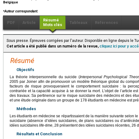
Belgique
⁎
Auteur correspondant.
Résumé
PDF
Article
Tableaux
Références
Mots clés
Sous presse. Épreuves corrigées par l'auteur. Disponible en ligne depuis le 
Cet article a été publié dans un numéro de la revue,
cliquez ici pour y acc
Résumé
Objectifs
La théorie interpersonnelle du suicide (
Interpersonal Psychological Theor
2005 par Joiner afin de promouvoir un modèle théorique global du comportem
facteurs de risque provoqueraient le comportement suicidaire : la percep
contrariée et la capacité acquise à se donner la mort. L’objet de l’article es
des travaux. Sa pertinence sur le risque suicidaire des médecins et des ét
et une étude originale dans un groupe de 178 étudiants en médecine est pré
Méthodes
Les étudiants en médecine se répartissaient de la manière suivante selon le 
suicidaire (absence d’idées suicidaires, de plans suicidaires ou d’antécéde
idées suicidaires
life-time
, 28 présentent des idées suicidaires récentes, 26 d
Résultats et Conclusion