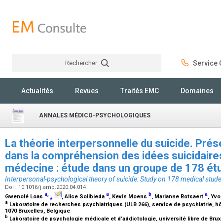
Rechercher
Service C
Rechercher
Actualités
Revues
Traités EMC
Domaines
ANNALES MÉDICO-PSYCHOLOGIQUES
La théorie interpersonnelle du suicide. Prés
dans la compréhension des idées suicidaires
médecine : étude dans un groupe de 178 ét
Interpersonal-psychological theory of suicide: Study on 178 medical stud
Doi : 10.1016/j.amp.2020.04.014
a
,
a
b
a
Gwenolé Loas
⁎
, Alice Solibieda
, Kevin Moens
, Marianne Rotsaert
, Yv
a
Laboratoire de recherches psychiatriques (ULB 266), service de psychiatrie, hôp
1070 Bruxelles, Belgique
b
Laboratoire de psychologie médicale et d’addictologie, université libre de Brux