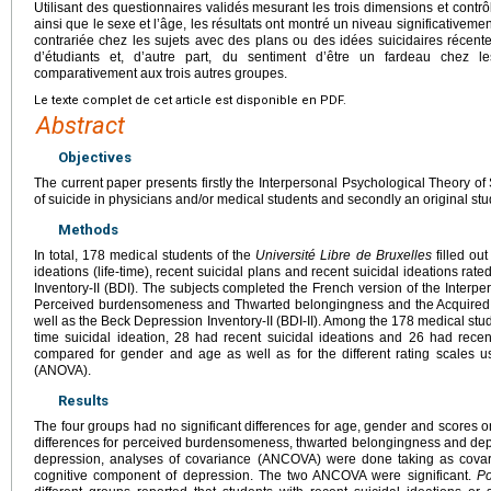
Utilisant des questionnaires validés mesurant les trois dimensions et contrô
ainsi que le sexe et l’âge, les résultats ont montré un niveau significativeme
contrariée chez les sujets avec des plans ou des idées suicidaires récen
d’étudiants et, d’autre part, du sentiment d’être un fardeau chez l
comparativement aux trois autres groupes.
Le texte complet de cet article est disponible en PDF.
Abstract
Objectives
The current paper presents firstly the Interpersonal Psychological Theory of S
of suicide in physicians and/or medical students and secondly an original st
Methods
In total, 178 medical students of the
Université Libre de Bruxelles
filled ou
ideations (life-time), recent suicidal plans and recent suicidal ideations rat
Inventory-II (BDI). The subjects completed the French version of the Interp
Perceived burdensomeness and Thwarted belongingness and the Acquired C
well as the Beck Depression Inventory-II (BDI-II). Among the 178 medical stude
time suicidal ideation, 28 had recent suicidal ideations and 26 had rece
compared for gender and age as well as for the different rating scales u
(ANOVA).
Results
The four groups had no significant differences for age, gender and scores 
differences for perceived burdensomeness, thwarted belongingness and depres
depression, analyses of covariance (ANCOVA) were done taking as covaria
cognitive component of depression. The two ANCOVA were significant.
Po