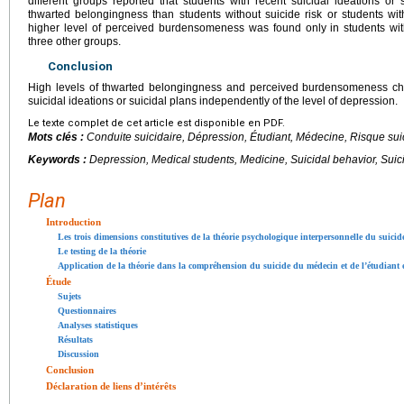
different groups reported that students with recent suicidal ideations or 
thwarted belongingness than students without suicide risk or students with
higher level of perceived burdensomeness was found only in students with
three other groups.
Conclusion
High levels of thwarted belongingness and perceived burdensomeness cha
suicidal ideations or suicidal plans independently of the level of depression.
Le texte complet de cet article est disponible en PDF.
Mots clés :
Conduite suicidaire, Dépression, Étudiant, Médecine, Risque suic
Keywords :
Depression, Medical students, Medicine, Suicidal behavior, Suici
Plan
Introduction
Les trois dimensions constitutives de la théorie psychologique interpersonnelle du suicid
Le testing de la théorie
Application de la théorie dans la compréhension du suicide du médecin et de l’étudiant
Étude
Sujets
Questionnaires
Analyses statistiques
Résultats
Discussion
Conclusion
Déclaration de liens d’intérêts