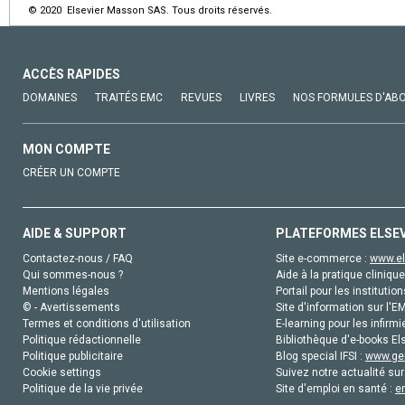
© 2020 Elsevier Masson SAS. Tous droits réservés.
ACCÈS RAPIDES
DOMAINES
TRAITÉS EMC
REVUES
LIVRES
NOS FORMULES D'AB
MON COMPTE
CRÉER UN COMPTE
AIDE & SUPPORT
PLATEFORMES ELSE
Contactez-nous / FAQ
Site e-commerce :
www.el
Qui sommes-nous ?
Aide à la pratique clinique
Mentions légales
Portail pour les institution
© - Avertissements
Site d'information sur l'E
Termes et conditions d'utilisation
E-learning pour les infirmi
Politique rédactionnelle
Bibliothèque d'e-books Els
Politique publicitaire
Blog special IFSI :
www.gen
Cookie settings
Suivez notre actualité sur
Politique de la vie privée
Site d'emploi en santé :
e