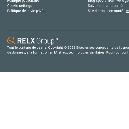
Politique publicitaire
Blog special IFSI :
www.gen
Cookie settings
Suivez notre actualité sur
Politique de la vie privée
Site d'emploi en santé :
e
Tout le contenu de ce site: Copyright © 2026 Elsevier, ses concédants de licence e
de données, a la formation en IA et aux technologies similaires. Pour tout con