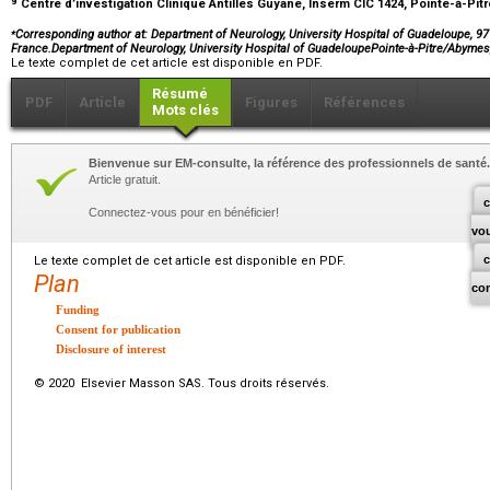
Centre d’investigation Clinique Antilles Guyane, Inserm CIC 1424, Pointe-à-Pit
⁎
Corresponding author at
: Department of Neurology, University Hospital of Guadeloupe, 9
France.Department of Neurology, University Hospital of GuadeloupePointe-à-Pitre/Abyme
Le texte complet de cet article est disponible en PDF.
Résumé
PDF
Article
Figures
Références
Mots clés
Bienvenue sur EM-consulte, la référence des professionnels de santé.
Article gratuit.
c
Connectez-vous pour en bénéficier!
vo
Le texte complet de cet article est disponible en PDF.
Plan
co
Funding
Consent for publication
Disclosure of interest
© 2020 Elsevier Masson SAS. Tous droits réservés.