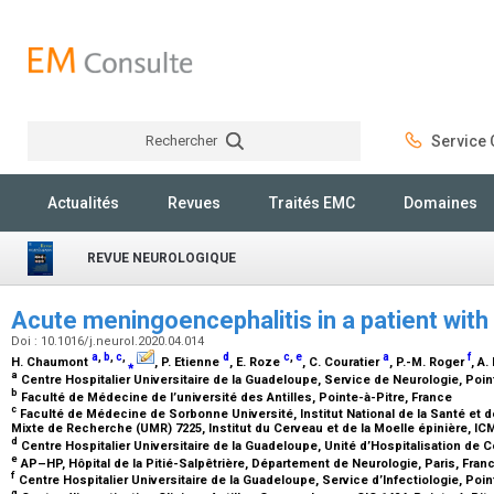
Rechercher
Service C
Rechercher
Actualités
Revues
Traités EMC
Domaines
REVUE NEUROLOGIQUE
Acute meningoencephalitis in a patient wit
Doi : 10.1016/j.neurol.2020.04.014
a
,
b
,
c
,
d
c
,
e
a
f
H. Chaumont
⁎
, P. Etienne
, E. Roze
, C. Couratier
, P.-M. Roger
, A
a
Centre Hospitalier Universitaire de la Guadeloupe, Service de Neurologie, Po
b
Faculté de Médecine de l’université des Antilles, Pointe-à-Pitre, France
c
Faculté de Médecine de Sorbonne Université, Institut National de la Santé et 
Mixte de Recherche (UMR) 7225, Institut du Cerveau et de la Moelle épinière, IC
d
Centre Hospitalier Universitaire de la Guadeloupe, Unité d’Hospitalisation de
e
AP–HP, Hôpital de la Pitié-Salpêtrière, Département de Neurologie, Paris, Fran
f
Centre Hospitalier Universitaire de la Guadeloupe, Service d’Infectiologie, Po
g