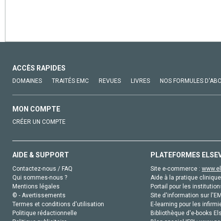
ACCÈS RAPIDES
DOMAINES
TRAITÉS EMC
REVUES
LIVRES
NOS FORMULES D'AB
MON COMPTE
CRÉER UN COMPTE
AIDE & SUPPORT
PLATEFORMES ELSE
Contactez-nous / FAQ
Site e-commerce :
www.el
Qui sommes-nous ?
Aide à la pratique clinique
Mentions légales
Portail pour les institution
© - Avertissements
Site d'information sur l'E
Termes et conditions d'utilisation
E-learning pour les infirmi
Politique rédactionnelle
Bibliothèque d'e-books Els