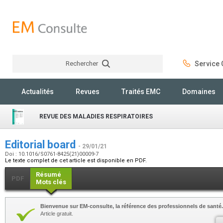
Rechercher
Service C
Rechercher
Actualités
Revues
Traités EMC
Domaines
REVUE DES MALADIES RESPIRATOIRES
Editorial board
- 29/01/21
Doi : 10.1016/S0761-8425(21)00009-7
Le texte complet de cet article est disponible en PDF.
Résumé
PDF
Mots clés
Bienvenue sur EM-consulte, la référence des professionnels de santé.
Article gratuit.