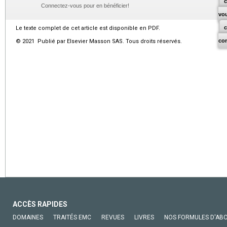
c
Connectez-vous pour en bénéficier!
vo
Le texte complet de cet article est disponible en PDF.
co
© 2021 Publié par Elsevier Masson SAS. Tous droits réservés.
ACCÈS RAPIDES
DOMAINES
TRAITÉS EMC
REVUES
LIVRES
NOS FORMULES D'AB