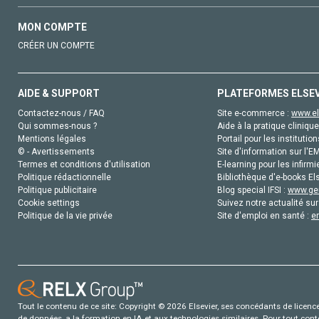
MON COMPTE
CRÉER UN COMPTE
AIDE & SUPPORT
PLATEFORMES ELSE
Contactez-nous / FAQ
Site e-commerce :
www.el
Qui sommes-nous ?
Aide à la pratique clinique
Mentions légales
Portail pour les institution
© - Avertissements
Site d'information sur l'E
Termes et conditions d'utilisation
E-learning pour les infirmi
Politique rédactionnelle
Bibliothèque d'e-books Els
Politique publicitaire
Blog special IFSI :
www.gen
Cookie settings
Suivez notre actualité sur
Politique de la vie privée
Site d'emploi en santé :
e
Tout le contenu de ce site: Copyright © 2026 Elsevier, ses concédants de licence e
de données, a la formation en IA et aux technologies similaires. Pour tout con